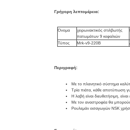
Γρήγορη λεπτομέρεια:
Όνομα
χειρωνακτικός στιλβωτής
πατωμάτων 9 κεφαλιών
Τύπος
Mrk-v9-220B
Περιγραφή:
Με το πλανητικό σύστημα καλύ
Τρία πιάτα, κάθε αποτύπωση γυ
Η λαβή είναι διευθετήσιμη, είναι 
Με τον αναστροφέα θα μπορούσε
Ρουλεμάν εισαγωγών NSK χρήσ