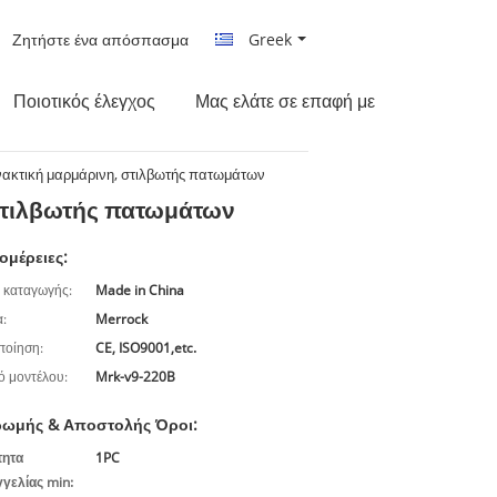
Ζητήστε ένα απόσπασμα
Greek
Ποιοτικός έλεγχος
Μας ελάτε σε επαφή με
ακτική μαρμάρινη, στιλβωτής πατωμάτων
στιλβωτής πατωμάτων
ομέρειες:
 καταγωγής:
Made in China
:
Merrock
ποίηση:
CE, ISO9001,etc.
ό μοντέλου:
Mrk-v9-220B
ωμής & Αποστολής Όροι:
τητα
1PC
γελίας min: