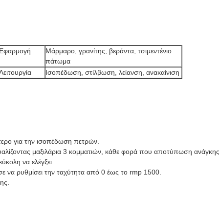
Εφαρμογή
Μάρμαρο, γρανίτης, βεράντα, τσιμεντένιο
πάτωμα
Λειτουργία
Ισοπέδωση, στίλβωση, λείανση, ανακαίνιση
τερο για την ισοπέδωση πετρών.
αλίζοντας μαξιλάρια 3 κομματιών, κάθε φορά που αποτύπωση ανάγκης 
εύκολη να ελέγξει.
 να ρυθμίσει την ταχύτητα από 0 έως το rmp 1500.
ης.