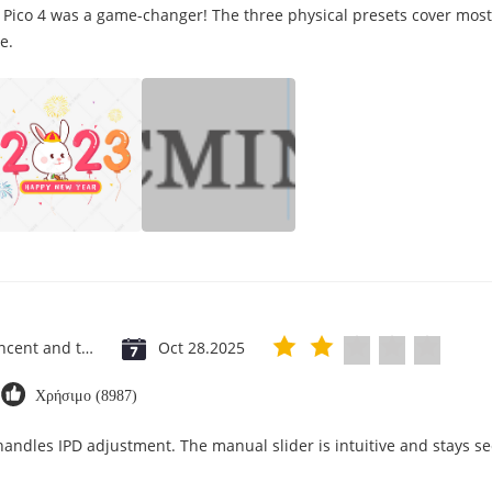
 Pico 4 was a game-changer! The three physical presets cover most
e.
Saint Vincent and the Grenadines
Oct 28.2025
Χρήσιμο (8987)
 handles IPD adjustment. The manual slider is intuitive and stays se