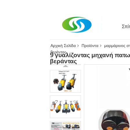
Σπίτ
Αρχική Σελίδα
Προϊόντα
μαρμάρινος σ
βεράντας
9 γυαλίζοντας μηχανή πατ
βεράντας