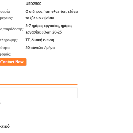
USD2500
υασία
Ο σίδηρος frame+carton, εξάγει
μέρειες:
το ξύλινο κιβώτιο
5-7 ημέρες εργασίας, ημέρες
ς παράδοσης:
εργασίας cOem 20-25
πληρωμής:
TT, δυτική ένωση
ότητα
50 σύνολα / μήνα
φοράς:
ινωνία
ς
κτικό