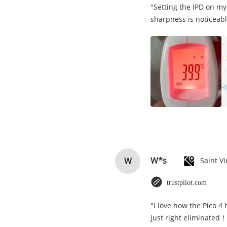
"Setting the IPD on my
sharpness is noticeabl
W*s
W
trustpilot.com
"I love how the Pico 4
just right eliminated！