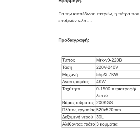
Εφαρμογή:
Για την ισοπέδωση πετρών, η πέτρα που γ
εποξικών κ.λπ….
Προδιαγραφή:
Τύπος
Mrk-v9-220B
Τάση
220V-240V
Μηχανή
5hp/3.7KW
Αναστροφέας
4KW
Ταχύτητα
0-1500 περιστροφή/
λεπτό
Βάρος σώματος
200KGS
Πλάτος εργασίας
520x520mm
Δεξαμενή νερού
30L
Αλέθοντας πιάτο
3 κομμάτια