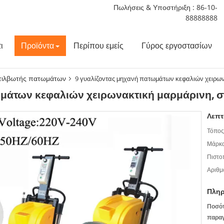
Πωλήσεις & Υποστήριξη :
86-10-
88888888
ι
Προϊόντα
Περίπου εμείς
Γύρος εργοστασίων
τιλβωτής πατωμάτων
9 γυαλίζοντας μηχανή πατωμάτων κεφαλιών χειρων
ωμάτων κεφαλιών χειρωνακτική μαρμάρινη, 
Λεπτ
Τόπος
Μάρκα
Πιστο
Αριθμ
Πληρ
Ποσό
παραγ