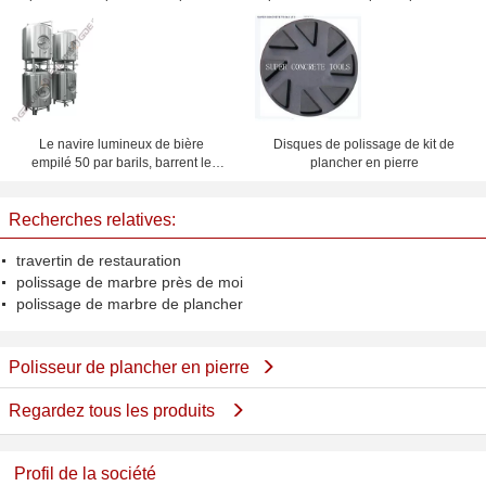
monophasé avec la jupe de la
de meule de diamant de lien de
poussière
résine de 80mm
Le navire lumineux de bière
Disques de polissage de kit de
empilé 50 par barils, barrent le
plancher en pierre
réservoir lumineux de portion de
bière
Recherches relatives:
travertin de restauration
polissage de marbre près de moi
polissage de marbre de plancher
Polisseur de plancher en pierre
Regardez tous les produits
Profil de la société