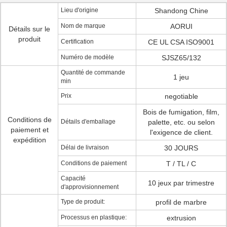
Lieu d'origine
Shandong Chine
Nom de marque
AORUI
Détails sur le
produit
Certification
CE UL CSA ISO9001
Numéro de modèle
SJSZ65/132
Quantité de commande
1 jeu
min
Prix
negotiable
Bois de fumigation, film,
Conditions de
Détails d'emballage
palette, etc. ou selon
paiement et
l'exigence de client.
expédition
Délai de livraison
30 JOURS
Conditions de paiement
T / TL / C
Capacité
10 jeux par trimestre
d'approvisionnement
Type de produit:
profil de marbre
Processus en plastique:
extrusion