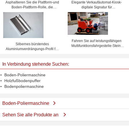
Asphaltieren Sie die Plattform-und
Elegante Verkaufäutomat-Kiosk-
Boden-Plattform-Rolle, die
digitale Signatur für
Maschine mit Rolle des Stahl-45#
Einkaufszentrum
bildet
Fahren Sie auf leistungsfähigen
Silbernes bürstendes
Multifunktionsfahrgestelle-Stein-
Aluminiumverdrängungs-Profil für
Boden-Schleifer/Poliermittel
Boden-Dekoration mit Legierung
6463
In Verbindung stehende Suchen:
Boden-Poliermaschine
Holzfußbodenpuffer
Bodenpoliermaschine
Boden-Poliermaschine
Sehen Sie alle Produkte an