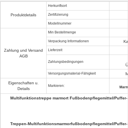
Herkunftsort
Produktdetails
Zertifizierung
Modellnummer
Min Bestellmenge
Verpackung Informationen
Ka
Zahlung und Versand
Lieferzeit
AGB
Zahlungsbedingungen
Ü
Versorgungsmaterial-Fähigkeit
M
Eigenschaften u.
Markieren:
Marm
Details
Multifunktionstreppe marmort Fußbodenpflegemittel/Puffer
Treppen-Multifunktionsmarmorfußbodenpflegemittel/Puffer