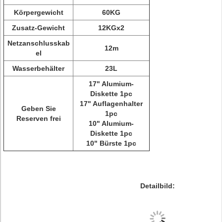
Körpergewicht
60KG
Zusatz-Gewicht
12KGx2
Netzanschlusskab
12m
el
Wasserbehälter
23L
17" Alumium-
Diskette 1pc
17" Auflagenhalter
Geben Sie
1pc
Reserven frei
10" Alumium-
Diskette 1pc
10" Bürste 1pc
Detailbild: