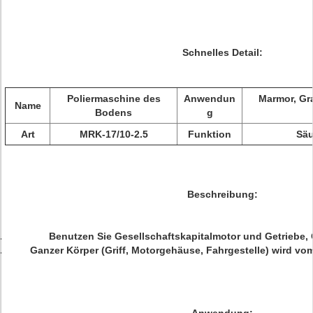
Schnelles Detail:
Poliermaschine des
Anwendun
Marmor, Gra
Name
Bodens
g
Art
MRK-17/10-2.5
Funktion
Säu
Beschreibung:
Benutzen Sie Gesellschaftskapitalmotor und Getriebe, G
Ganzer Körper (Griff, Motorgehäuse, Fahrgestelle) wird v