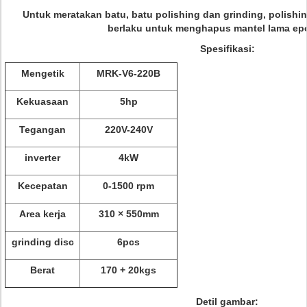
Untuk meratakan batu, batu polishing dan grinding, polishin
berlaku untuk menghapus mantel lama epox
Spesifikasi:
Mengetik
MRK-V6-220B
Kekuasaan
5hp
Tegangan
220V-240V
inverter
4kW
Kecepatan
0-1500 rpm
Area kerja
310 × 550mm
grinding disc
6pcs
Berat
170 + 20kgs
Detil gambar: