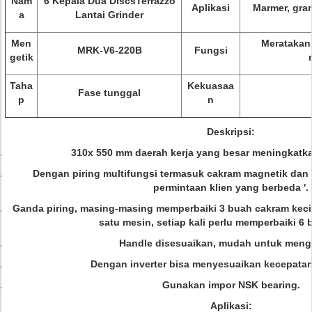
Nam
6 Kepala Dua DiscsTerrazzo
Aplikasi
Marmer, gran
a
Lantai Grinder
Men
Meratakan,
MRK-V6-220B
Fungsi
getik
Taha
Kekuasaa
Fase tunggal
p
n
Deskripsi:
310x 550 mm daerah kerja yang besar meningkatkan
Dengan piring multifungsi termasuk cakram magnetik dan
permintaan klien yang berbeda '.
Ganda piring, masing-masing memperbaiki 3 buah cakram kecil
satu mesin, setiap kali perlu memperbaiki 6 
Handle disesuaikan, mudah untuk mengo
Dengan inverter bisa menyesuaikan kecepatan
Gunakan impor NSK bearing.
Aplikasi: