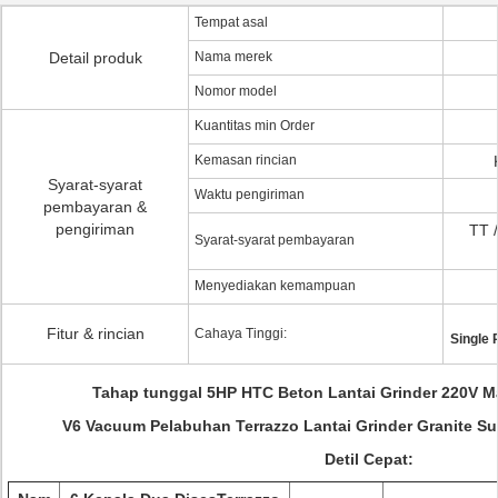
Tempat asal
Detail produk
Nama merek
Nomor model
Kuantitas min Order
Kemasan rincian
Syarat-syarat
Waktu pengiriman
pembayaran &
pengiriman
TT 
Syarat-syarat pembayaran
Menyediakan kemampuan
Fitur & rincian
Cahaya Tinggi:
Single 
Tahap tunggal 5HP HTC Beton Lantai Grinder 220V Ma
V6 Vacuum Pelabuhan Terrazzo Lantai Grinder Granite Su
Detil Cepat: