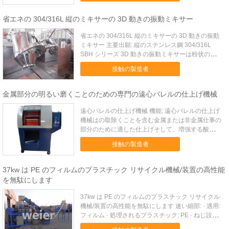
ス特性持っています。良質のステンレス鋼、内部の
バレル、バレ...
省エネの 304/316L 縦のミキサーの 3D 動きの振動ミキサー
省エネの 304/316L 縦のミキサーの 3D 動きの振動
ミキサー 主要出願: 縦のステンレス鋼 304/316L
SBH シリーズ 3D 動きの振動ミキサーは粉状の混
合のために適当で、薬剤の、化学食糧、ligh の企
接触の製造者
業、電子の材料を、採鉱および冶金学、国防の企業
および科学研究の協会粒状にします。 ...
金属部分の明るい磨くことのための専門の遠心バレルの仕上げ機械
遠心バレルの仕上げ機械 機能: 遠心バレルの仕上げ
機械はの取除くことを含む金属または非金属仕事の
部分のために適した仕上げそして、増強する酸化層
の derusting 丸み 刻み目を取り除くこと磨くことで
接触の製造者
す 電気めっきするか、または化学処理する前に処
理する金属表面、明るい磨くこと、表面の 、航宙
航行電...
37kw は PE のフィルムのプラスチック リサイクル機械/装置の高性能
を無駄にします
37kw は PE のフィルムのプラスチック リサイクル
機械/装置の高性能を無駄にします 速い細部: · 適用:
フィルム · 処理されるプラスチック: PE · ねじ設計:
PE/PP のフィルムのリサイクル植物 · 自動等級: フ