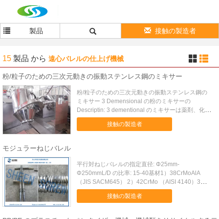
製品
接触の製造者
15
製品
から
遠心バレルの仕上げ機械
粉/粒子のための三次元動きの振動ステンレス鋼のミキサー
粉/粒子のための三次元動きの振動ステンレス鋼の
ミキサー 3 Demensional の粉のミキサーの
Descriptin: 3 dementional のミキサーは薬剤、化
学、食料品、化粧品および軽工業、また
接触の製造者
R&D.institute のような企業に適当な広く新しい材
料の混合機械です SBH シ...
モジュラーねじバレル
平行対ねじバレルの指定直径: Φ25mm-
Φ250mmL/D の比率: 15-40基材1）38CrMoAlA
（JIS SACM645） 2）42CrMo （AISI 4140）3）
4Cr5MoSi V1 （JIS SKD-61） 4）DC53 （JIS
接触の製造者
G4404）5）Cr12MoV （SKD11...