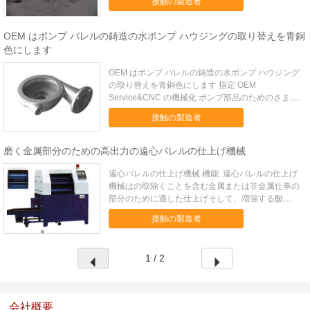
接触の製造者
ル オート · 原産地: 山東、中国（本土） · 銘柄: ...
OEM はポンプ バレルの鋳造の水ポンプ ハウジングの取り替えを青銅
色にします
OEM はポンプ バレルの鋳造の水ポンプ ハウジング
の取り替えを青銅色にします 指定 OEM
Service&CNC の機械化 ポンプ部品のためのさまざ
まな構造 厳密な Inspection&Control ISO9001&
接触の製造者
ISO14001 企業収益 私達の鋳物場は黄銅、ずっと多
くの有名な会社の...
磨く金属部分のための高出力の遠心バレルの仕上げ機械
遠心バレルの仕上げ機械 機能: 遠心バレルの仕上げ
機械はの取除くことを含む金属または非金属仕事の
部分のために適した仕上げそして、増強する酸化層
の derusting 丸み 刻み目を取り除くこと磨くことで
接触の製造者
す 電気めっきするか、または化学処理する前に処
理する金属表面、明るい磨くこと、表面の 、航宙
航行電...
1 / 2
会社概要