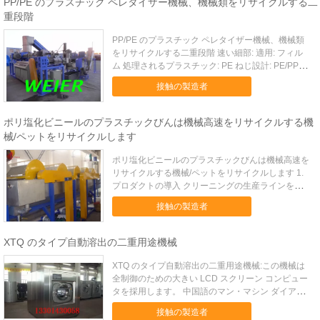
PP/PE のプラスチック ペレタイザー機械、機械類をリサイクルする二
重段階
PP/PE のプラスチック ペレタイザー機械、機械類
をリサイクルする二重段階 速い細部: 適用: フィル
ム 処理されるプラスチック: PE ねじ設計: PE/PP の
フィルムのリサイクル植物 自動等級: フル オート
接触の製造者
原産地: 山東、中国（本土） 銘柄: weier 型式番号:
PE-300 電圧: ...
ポリ塩化ビニールのプラスチックびんは機械高速をリサイクルする機
械/ペットをリサイクルします
ポリ塩化ビニールのプラスチックびんは機械高速を
リサイクルする機械/ペットをリサイクルします 1.
プロダクトの導入 クリーニングの生産ラインをリ
サイクルする 300Kg-3000KgPP/P/PVC/PET 無駄
接触の製造者
のバレルおよびびん。 天然水の排水びん、コーラ
のびんのフル オートマチックの押しつぶす洗...
XTQ のタイプ自動溶出の二重用途機械
XTQ のタイプ自動溶出の二重用途機械:この機械は
全制御のための大きい LCD スクリーン コンピュー
タを採用します。 中国語のマン・マシン ダイアロ
グを実現する中国人および表示形態では構造をです
接触の製造者
簡単で、正確な、安定した信頼できるパフォーマン