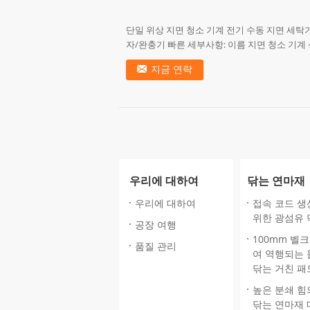
단일 위상 지면 청소 기계 전기 수동 지면 세탁
자/완충기 빠른 세부사항: 이름 지면 청소 기계
대리석, 화강암, 테라조, 구체적인 지면 유형 XJ-1
지금 연락
1.5 기능 닦...
우리에 대하여
닦는 연마재
우리에 대하여
접속 코드 생
위한 광섬유 
공장 여행
100mm 벨
품질 관리
여 역행되는 
닦는 거친 패
높은 분쇄 힘
닦는 연마재 