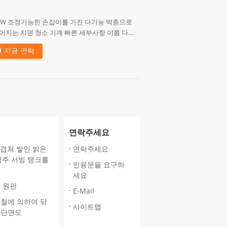
00W 조정가능한 손잡이를 가진 다기능 박층으로
어지는 지면 청소 기계 빠른 세부사항 이름 다기
면 기계 속도 154rpm 힘 1100W 주요 연 12m
지금 연락
20V...
연락주세요
여 겹쳐 쌓인 밝은
연락주세요
맥주 서빙 탱크를
인용문을 요구하
세요
비 원판
E-Mail
강철에 의하여 닦
사이트맵
 단면도