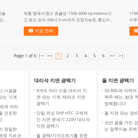
기술
제품 명세서:청소 효율성: 1500-3000 sq.meters/시
11
 신청
간.청소 깊이: 0에서 5 cm까지 조정가능한. 통신수에
이루
75-
의하여 기계가 사용 중의 동안.청소 폭: 95 cm.쉬운
능 지
지금 연락
...
전압 2
Page 1 of 6
|<
<<
1
2
3
4
5
6
>>
>|
대리석 지면 광택기
돌 지면 광택기
산 시설을
9개의 머리 수동 대리석 지
50 BBL에 의하
닦는 기계
면 닦는 기계, 테라조 지면
맥주 배는, 밝은 
광택기
방해합니다
크로에 의하
돌 건조한
단일 위상 5HP HTC 구체적
돌 지면 닦는 장
드
인 지면 분쇄기 220V 대리석
선반 끝을 가진 
지면 광택기
의 정밀한
는 알루미늄 외벽
매체 지르코
돌 광택/기어오르기를 위한