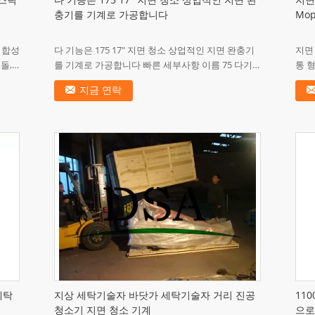
라스틱
다 기능은 175 17" 지면 청소 상업적인 지면 완
지면
충기를 기계로 가공합니다
Mo
 합성
다 기능은 175 17" 지면 청소 상업적인 지면 완충기
지면 
돌,
를 기계로 가공합니다 빠른 세부사항 이름 75 다기
통 형
 받아
능 지면 기계 붐빔 회전 속도 175rpm/min 전압/주
구멍 
지금 연락
파수 220VAC...
가장자
세탁
지상 세탁기술자 바닷가 세탁기술자 거리 진공
11
청소기 지면 청소 기계
으로