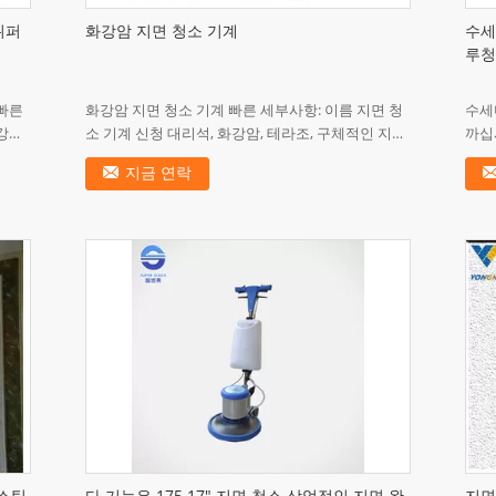
위퍼
화강암 지면 청소 기계
수세
루청
 빠른
화강암 지면 청소 기계 빠른 세부사항: 이름 지면 청
수세미
강암,
소 기계 신청 대리석, 화강암, 테라조, 구체적인 지면
까십
 청소
유형 XJ-175-1.5 기능 닦는 청소 묘사: 합동 주식 모
재 6
지금 연락
터, 본래 ...