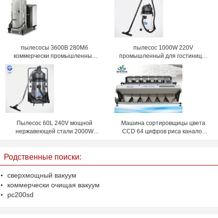
пылесосы 3600В 280Мб
пылесос 1000W 220V
коммерчески промышленные
промышленный для гостиницы/
влажные сухие Хепа с мотором 3
офиса/мастерской, 30L
Пылесос 60L 240V мощной
Машина сортировщицы цвета
нержавеющей стали 2000W
CCD 64 цифров риса каналов
промышленный
умная с пылесосом Японии
Родственные поиски:
сверхмощный вакуум
коммерчески очищая вакуум
pc200sd