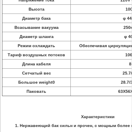
Напряжение тока
220V 
Высота
10
Диаметр бака
φ 4
Всасывание вакуума
250
Диаметр шланга
φ 4
Режим охлаждать
Обеспечивая циркуляцию
Тариф воздушных потоков
106
Длина кабеля
8
Сетчатый вес
25.7
Большое weight0
28.7/
Паковать
63X56
Характеристики
1. Нержавеющий бак сильн и прочен, с мощным боле