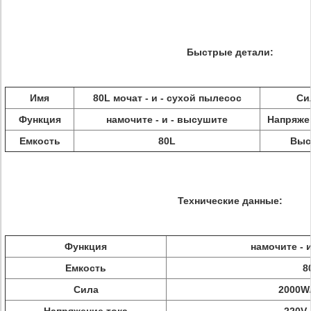
Быстрые детали
:
Имя
80L мочат - и - сухой пылесос
Си
Функция
намочите - и - высушите
Напряже
Емкость
80L
Выс
Технические данные:
Функция
намочите - 
Емкость
8
Сила
2000W