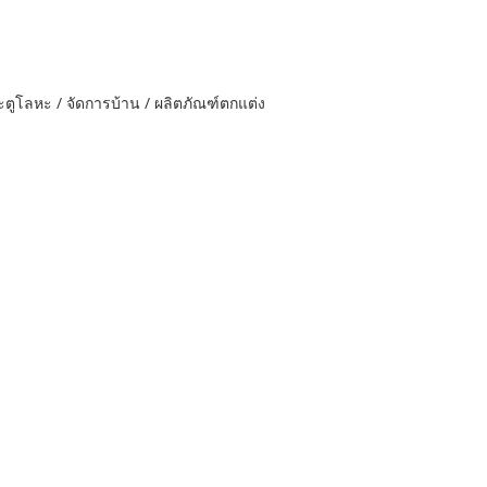
ะตูโลหะ / จัดการบ้าน / ผลิตภัณฑ์ตกแต่ง