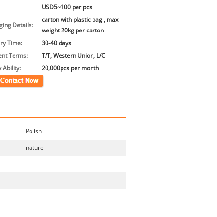
USD5~100 per pcs
carton with plastic bag , max
ing Details:
weight 20kg per carton
ery Time:
30-40 days
nt Terms:
T/T, Western Union, L/C
 Ability:
20,000pcs per month
Polish
nature