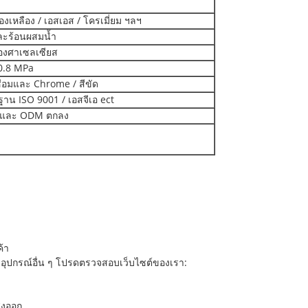
ทองเหลือง / เอสเอส / โครเมี่ยม ฯลฯ
ละร้อนผสมน้ำ
องศาเซลเซียส
0.8 MPa
ื่อมและ Chrome / สีขัด
าน ISO 9001 / เอสจีเอ ect
และ ODM ตกลง
ค้า
ะอุปกรณ์อื่น ๆ โปรดตรวจสอบเว็บไซต์ของเรา:
่งออก