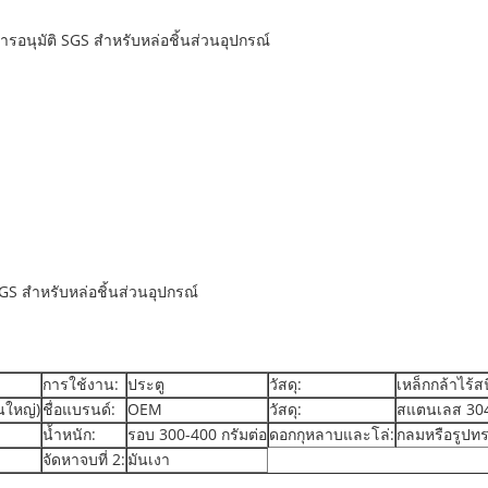
การอนุมัติ SGS สำหรับหล่อชิ้นส่วนอุปกรณ์
GS สำหรับหล่อชิ้นส่วนอุปกรณ์
การใช้งาน:
ประตู
วัสดุ:
เหล็กกล้าไร้ส
นใหญ่)
ชื่อแบรนด์:
OEM
วัสดุ:
สแตนเลส 30
น้ำหนัก:
รอบ 300-400 กรัมต่อ
ดอกกุหลาบและโล่:
กลมหรือรูปทรง
จัดหาจบที่ 2:
มันเงา