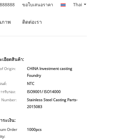
8888888
ขอใบเสนอราคา
Thai
ณภาพ
ติดต่อเรา
เอียดสินค้า:
of Origin:
CHINA Investment casting
Foundry
รนด์:
NTC
การรับรอง:
ISO9001/ ISO14000
 Number:
Stainless Steel Casting Parts-
2015083
ำระเงิน:
mum Order
1000pcs
ty: