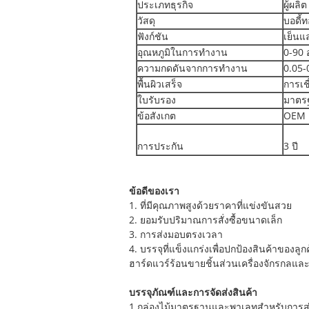
ประเภทธุรกิจ
ผู้ผลิต
วัสดุ
บอดี้
ฟังก์ชัน
เย็นแ
อุณหภูมิในการทำงาน
0-90 
ความกดดันจากการทำงาน
0.05-
พื้นผิวเสร็จ
การเช
ใบรับรอง
มาตรฐ
ข้อสังเกต
OEM 
การประกัน
3 ปี
ข้อดีของเรา
1. ที่มีคุณภาพสูงด้วยราคาที่แข่งขันสวย
2. ยอมรับปริมาณการสั่งซื้อขนาดเล็ก
3. การส่งมอบตรงเวลา
4. บรรจุที่แข็งแกร่งเพื่อปกป้องสินค้าของลูก
ฮาร์ดแวร์ร้อนขายชิ้นส่วนเครื่องจักรกลแล
บรรจุภัณฑ์และการจัดส่งสินค้า
1 กล่องไม้มาตรฐานและพาเลทสำหรับการส