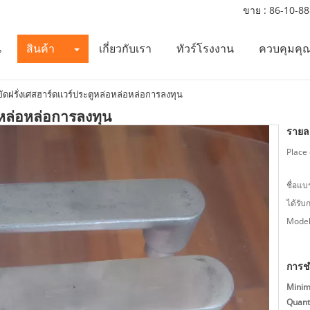
ขาย :
86-10-8
น
สินค้า
เกี่ยวกับเรา
ทัวร์โรงงาน
ควบคุมคุ
ขัดฝรั่งเศสฮาร์ดแวร์ประตูหล่อหล่อหล่อการลงทุน
อหล่อหล่อการลงทุน
รายละ
Place 
ชื่อแบ
ได้รับ
Model
การช
Mini
Quanti