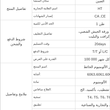
الصين
مكان المنشأ
HT
اسم العلامة التجارية
تفاصيل المنتج
CA ,CE
إصدار الشهادات
1 طن
الحد الأدنى لكمية
 ورقة الجيش الشعبي،
تفاصيل التغليف
كرافت والبليت
شروط الدفع
20days
وقت التسليم
والشحن
T/T أو L/C
شروط الدفع
0 طن كل شهر
القدرة على العرض
 الألومنيوم الحائط
اسم المنتج:
6063،6061،60
أشابة:
الألومنيوم
مادة:
تشطيب، بأكسيد، الخ
العلاج سافاس:
ملامح وتفاصيل
T4، T5، T6، T
سجية:
 والتجارية والصناعية
تطبيق: