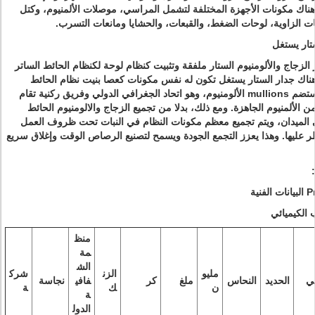
هناك مكونات الأجهزة المختلفة لتشمل المراسي، موصلات الألمنيوم، وكتل
نات الزاوية، لوحات الضغط، والقبعات، والحشايا ومانعات التسرب.
تار يستغل
الزجاج والألومنيوم الستار ملفقة وتثبيت كنظام لوحة لكنظام الحائط الساتر
ناك جدار الستار يستغل تكون له نفس مكونات كعصا بنيت نظام الحائط
وستضم mullions الألومنيوم، وهو اتحاد الجغرافي الدولي وفريق ركنية تقام
 الألمنيوم الجاهزة.
ومع ذلك، بدلا من تجميع الزجاج والالومنيوم الحائط
 الميدان، ويتم تجميع معظم مكونات النظام في النبات تحت ظروف العمل
 عليها.
وهذا يعزز التجمع الجودة ويسمح لتصنيع الرصاص الوقت وإغلاق سريع
منظ
مة
الش
مليو
الزن
شرك
ي
الحديد
النحاس
ملغ
كر
فافي
نجاسة
ن
ك
ة
ة
الدول