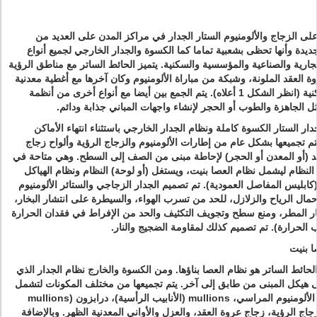
على الزجاج والألومنيوم الستار الجدار في مراكز المدن على العديد من
جديدة وأنها تحظى بشعبية تماما كما الكسوة والجدار الخارجي لجميع أنواع
تجارية والصناعية والمؤسسية والسكنية.
يتميز الحائط الساتر مع مناطق الرؤية
 العقد الملونة، وشبكة من مباراة الألومنيوم وكان آخرها مع أغطية معدنية
 (انظر الشكل 1 أعلاه).
يتم الجمع بين أيضا مع أنواع أخرى من أنظمة
ل الجاهزة والطوب أو الحجر لإنشاء واجهات المباني جذابة ودائم.
دار الستار الكسوة كاملة ونظام الجدار الخارجي باستثناء انتهاء الأماكن
تم تجميعها بشكل عام من إطارات الألومنيوم والزجاج الرؤية وألواح زجاج
د (أو المعدن أو الحجر) لإحاطة مبنى من الصف إلى السطح.
وهي متاحة في
ع النظام ليشمل نظام العصا بنيت، ويستغل (أو لوحة) النظام ونظام الهياكل
(كابليس المفاصل العمودية).
تم تصميم الجدار الزجاجي والستائر الألومنيوم
حمال الرياح والزلازل، للحد من تسرب الهواء، والسيطرة على انتشار البخار،
ار المطر، ومنع سطح وتجويف التكثيف والحد من الإفراط في فقدان الحرارة
 الحرارة).
تم تصميم كذلك لمقاومة الضجيج والنار.
ا بنيت
لحائط الساتر هو نظام العصا بناؤها.
ومن الكسوة والخارج نظام الجدار الذي
هيكل المبنى من طابق إلى آخر.
يتم تجميعها من مختلف المكونات لتشمل
الصلب أو الألومنيوم المراسي، mullions (الأنابيب الرأسية)، درابزون (mullions
جاج الرؤية، زجاج عروة العقد، والعزل والأواني المعدنية الظهر.
وبالإضافة