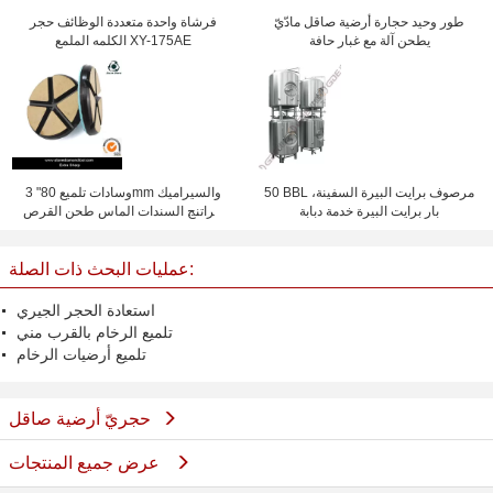
طور وحيد حجارة أرضية صاقل مادّيّ
فرشاة واحدة متعددة الوظائف حجر
يطحن آلة مع غبار حافة
الكلمه الملمع XY-175AE
50 BBL مرصوف برايت البيرة السفينة،
3 "وسادات تلميع 80mm والسيراميك
بار برايت البيرة خدمة دبابة
الراتنج السندات الماس طحن القرص
ستون الطابق
عمليات البحث ذات الصلة:
استعادة الحجر الجيري
تلميع الرخام بالقرب مني
تلميع أرضيات الرخام
حجريّ أرضية صاقل
عرض جميع المنتجات