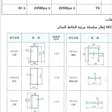
≥ 8٪
≥ 245Mpa
≥ 265Mpa
T6
الحائط الساتر