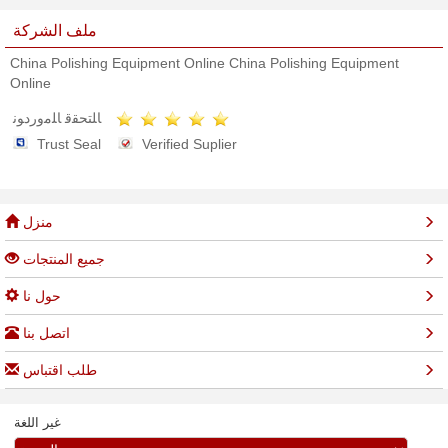
ملف الشركة
China Polishing Equipment Online China Polishing Equipment
Online
ﺎﻠﺘﺤﻘﻗ ﺎﻠﻣﻭﺭﺩﻮﻧ
Trust Seal
Verified Suplier
منزل
جميع المنتجات
حول نا
اتصل بنا
طلب اقتباس
غير اللغة