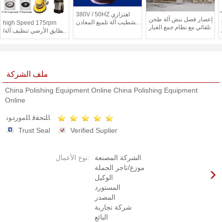
380V / 50HZ اهتزازي
إعصار فصل نبض آلة طحن
التشطيب آلة تلميع المعادن
high Speed 175rpm
تلقائي مع نظام جمع الغبار
/ البلاستيك، CE / ISO
بالطابق الأرضي تنظيف آلة/
صغير طريق كاسح
ملف الشركة
China Polishing Equipment Online China Polishing Equipment
Online
ﺎﻠﺘﺤﻘﻗ ﺎﻠﻣﻭﺭﺩﻮﻧ
Trust Seal
Verified Suplier
الشركة المصنعة
نوع الأعمال:
موزع/تاجر الجملة
الوكيل
المستورد
المصدر
شركة تجارية
البائع