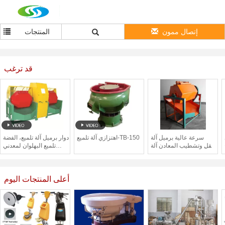
إتصال ممون
المنتجات
قد ترغب
سرعة عالية برميل آلة
اهتزازي آلة تلميع-TB-150
دوار برميل آلة تلميع، الفضة
صقل وتشطيب المعادن آلة
تلميع البهلوان لمعدني
البهلوان
صغير
أعلى المنتجات اليوم