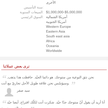
الأخرى
سنة التأسيس:
$1,000,000-$5,000,000
المبيعات السنوية:
أمريكا الشمالية
السوق الرئيسي:
أمريكا الجنوبية
Western Europe
Eastern Asia
South east asia
Africa
Oceania
Worldwide
ترى بعض عملائنا
نحن نثق النوعية من منتوجك. هو دائما الجيّد. حافظت هذا يذهب,
وسيؤسّس نحن علاقة طويل الأجل تجاريّ مع أنت.
سيد صفر
أنا أريد أن يقول أنّ منتوجك جدّا جيّد. شكرت أنت لكلّك اقتراح, أيضا جيّد