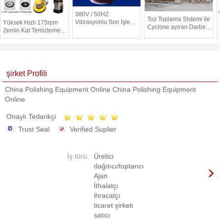
380V / 50HZ
Toz Toplama Sistemi ile
Vibrasyonlu Son İşlem
Yüksek Hızlı 175rpm
Cyclone ayıran Darbe
Cihazı Parlatma
Zemin Kat Temizleme
Otomatik Freze
Metaller / Plastik, CE /
Makinesi / Küçük Yol
Makinesi
ISO
Süpürme
şirket Profili
China Polishing Equipment Online China Polishing Equipment
Online
Onaylı Tedarikçi
Trust Seal
Verified Suplier
İş türü:
Üretici
dağıtıcı/toptancı
Ajan
İthalatçı
ihracatçı
ticaret şirketi
satıcı