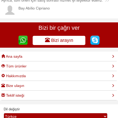
Ayrıca, tüm öneri için satış sonrası hizmet iyi teşekkür ederiz.
Bay Abílio Cipriano
Bizi bir çağrı ver
Bizi arayın
Ana sayfa
Tüm ürünler
Hakkımızda
Bize ulaşın
Teklif isteği
Dil değiştir