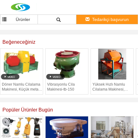
Ürünler
Tedarikçi başvurun
Beğeneceğiniz
Döner Namlu Cilalama
Vibrasyonlu Cila
Yüksek Hızlı Namlu
Makinesi, Küçük metal
Makinesi-tb-150
Cilalama Makinesi,
için Gümüş Parlatıcı
Metal Kaplama
Bardak
Tabancası Makinesi
Popüler Ürünler Bugün