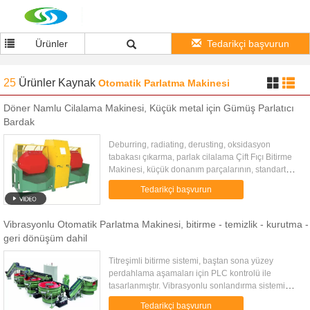
Ürünler
Tedarikçi başvurun
25
Ürünler
Kaynak
Otomatik Parlatma Makinesi
Döner Namlu Cilalama Makinesi, Küçük metal için Gümüş Parlatıcı
Bardak
Deburring, radiating, derusting, oksidasyon
tabakası çıkarma, parlak cilalama Çift Fıçı Bitirme
Makinesi, küçük donanım parçalarının, standart
parçaların ve bileşenlerin ve her türlü parçanın
Tedarikçi başvurun
kirlenmesini ve ...
Vibrasyonlu Otomatik Parlatma Makinesi, bitirme - temizlik - kurutma -
geri dönüşüm dahil
Titreşimli bitirme sistemi, baştan sona yüzey
perdahlama aşamaları için PLC kontrolü ile
tasarlanmıştır. Vibrasyonlu sonlandırma sistemi
Otomatik titreşimli finisaj sistemi, titreşimli son
Tedarikçi başvurun