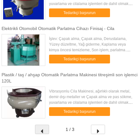
yuvarlama ve cilalama işlemleri de dahil olmak
üzere ametaller, özellikle parçaların karmaşık ve
Tedarikçi başvurun
Düzensiz bo...
Elektrikli Otomobil Otomatik Parlatma Cihazı Finisaj - Cila
İşlev: Çapak alma, Çapak alma, Derustalama,
Yüzey düzeltme, Yağ giderme, Kaplama veya
kimya öncesi temizleme, Son işlem, parlatma.
Ekipman Parametreleri: MODEL: HXW90 Elektrik:
Tedarikçi başvurun
380V HIZ: 30-40 (r / dak) ANA ...
Plastik / taş / ahşap Otomatik Parlatma Makinesi titreşimli son işlemci
120L
Vibrasyonlu Cila Makinesi, ağırlıklı olarak metal,
demir dışı metaller ve Çapak alma ve pas sökme,
yuvarlama ve cilalama işlemleri de dahil olmak
üzere ametaller, özellikle parçaların karmaşık ve
Tedarikçi başvurun
Düzensiz bo...
1 / 3