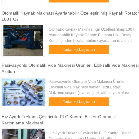
işlem, su temizleme ...
Otomatik Kaynak Makinası Ayarlanabilir Özelleştirilmiş Kaynak Rotator
100T Öz
Otomatik Kaynak Makinesi İçin Özelleştirilmiş 100T
Ayarlanabilir Kaynak Dönme Elemanı Hızlı Detay:
Kendiliğinden hizalanabilen / ayarlanan rotatör
dairesel boru / tank / damar kaynağı için uygundur;
Tedarikçi başvurun
Tekerlekler ...
Pasivasyonlu Otomatik Vida Makinesi Ürünleri, Eloksallı Vida Makinesi
Aletleri
Pasivasyonlu Otomatik Vida Makinesi Ürünleri,
Eloksallı Vida Makinesi Aletleri Hızlı Detay:
Malzeme seçeneği vahşi çelik, alüminyum alaşım,
bakır, pirinç, Zamak, paslanmaz çelik, plastik vb;
Tedarikçi başvurun
İsviçre tipi ...
Hız Ayarlı Frekans Çevirici ile PLC Kontrol Blister Otomatik
Kartonlama Makinesi
Hız Ayarlı Frekans Çevirici ile PLC Kontrol Blister
Otomatik Kartonlama Makinesi Özellikler