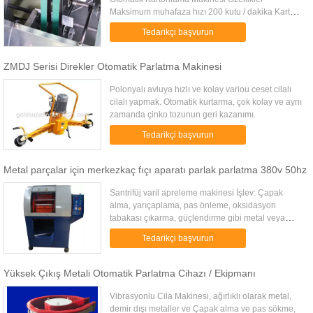
Maksimum muhafaza hızı 200 kutu / dakika Karton
Kalite Şartı 250-350 gr / m2 Boyut Aralığı (L × G ×
Tedarikçi başvurun
Y) (78-150) × (33...
ZMDJ Serisi Direkler Otomatik Parlatma Makinesi
Polonyalı avluya hızlı ve kolay variou ceset cilalı
cilalı yapmak. Otomatik kurtarma, çok kolay ve aynı
zamanda çinko tozunun geri kazanımı.
Tedarikçi başvurun
Metal parçalar için merkezkaç fıçı aparatı parlak parlatma 380v 50hz
Santrifüj varil apreleme makinesi İşlev: Çapak
alma, yarıçaplama, pas önleme, oksidasyon
tabakası çıkarma, güçlendirme gibi metal veya
metal olmayan iş parçalarının bitirilmesi ve
Tedarikçi başvurun
cilalanması için merkezkaç ...
Yüksek Çıkış Metali Otomatik Parlatma Cihazı / Ekipmanı
Vibrasyonlu Cila Makinesi, ağırlıklı olarak metal,
demir dışı metaller ve Çapak alma ve pas sökme,