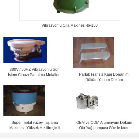
Vibrasyonlu Cila Makinesi-tb-150
380V / 50HZ Vibrasyonlu Son
Parlak Fransız Kapı Donanımı
İşlem Cihazı Parlatma Metaller /
Döküm Yatırım Döküm
Plastik, CE / ISO
Dökümhanesi
Süper metal yüzey Taşlama
OEM ve ODM Alüminyum Döküm
Makinesi, Yüksek Hız titreşimli
Oto Yağ pompası Gövde krom
parlatma makinesi
kaplama veya Toz Boya