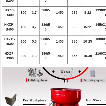
B200
0
HXZP-
380/5
1330X
300
3,7
1450
285
8-22
B300
0
HXZP -
380/5
1450X
400
3,7
1450
330
8-22
B400
0
HXZP -
380/5
1880X
600
5.5
1450
380
10-25
B600
0
HXZP-
380/5
2160X
900
11.0
1450
455
15-30
B900
0