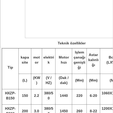
Teknik özellikler
Işlem
Astar
kapa
mot
elektri
Motor
çanağı
Bo
kalınlı
site
or
k
hızı
genişli
(LX
ğı
Tip
ği
(KW
(V /
(Dak /
(L)
(Mm)
(Mm)
(
)
HZ)
dak)
HXZP-
380/5
1060X
150
2.2
1440
220
6-20
B150
0
HXZP-
380/5
1200X
200
3.0
1450
260
8-22