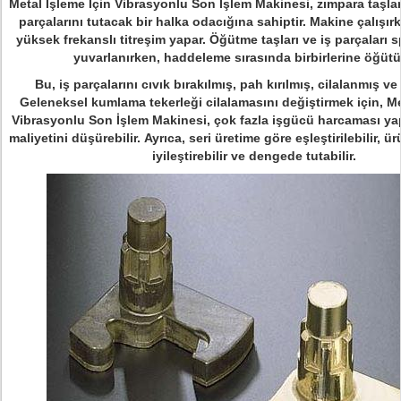
Metal İşleme İçin Vibrasyonlu Son İşlem Makinesi, zımpara taşların
parçalarını tutacak bir halka odacığına sahiptir.
Makine çalışır
yüksek frekanslı titreşim yapar.
Öğütme taşları ve iş parçaları sp
yuvarlanırken, haddeleme sırasında birbirlerine öğütül
Bu, iş parçalarını cıvık bırakılmış, pah kırılmış, cilalanmış ve
Geleneksel kumlama tekerleği cilalamasını değiştirmek için, Me
Vibrasyonlu Son İşlem Makinesi, çok fazla işgücü harcaması yap
maliyetini düşürebilir.
Ayrıca, seri üretime göre eşleştirilebilir, ür
iyileştirebilir ve dengede tutabilir.