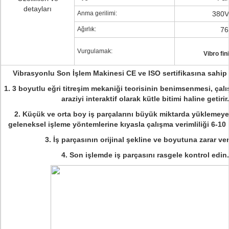
detayları
Anma gerilimi:
380V
Ağırlık:
76
Vurgulamak:
Vibro fin
Vibrasyonlu Son İşlem Makinesi CE ve ISO sertifikasına sahip 
1. 3 boyutlu eğri titreşim mekaniği teorisinin benimsenmesi, çal
araziyi interaktif olarak kütle bitimi haline getirir.
2. Küçük ve orta boy iş parçalarını büyük miktarda yüklemey
geleneksel işleme yöntemlerine kıyasla çalışma verimliliği 6-10 ka
3. İş parçasının orijinal şekline ve boyutuna zarar ve
4. Son işlemde iş parçasını rasgele kontrol edin.