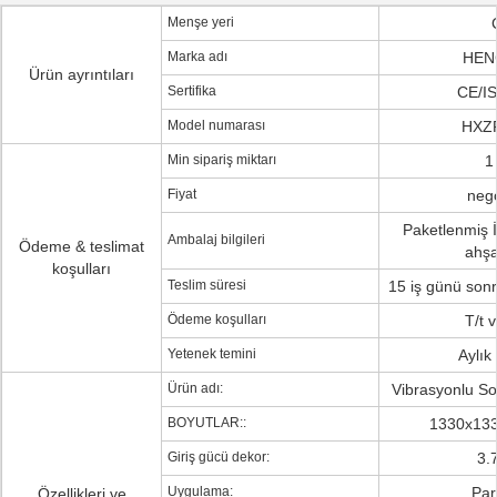
Menşe yeri
Marka adı
HEN
Ürün ayrıntıları
Sertifika
CE/I
Model numarası
HXZ
Min sipariş miktarı
1
Fiyat
nego
Paketlenmiş İ
Ambalaj bilgileri
Ödeme & teslimat
ahşa
koşulları
Teslim süresi
15 iş günü sonr
Ödeme koşulları
T/t v
Yetenek temini
Aylık
Ürün adı:
Vibrasyonlu So
BOYUTLAR::
1330x13
Giriş gücü dekor:
3.
Uygulama:
Par
Özellikleri ve