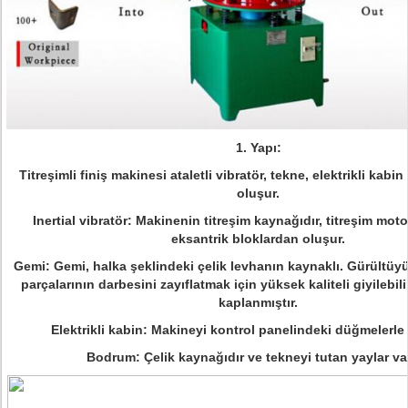
1. Yapı:
Titreşimli finiş makinesi ataletli vibratör, tekne, elektrikli ka
oluşur.
Inertial vibratör: Makinenin titreşim kaynağıdır, titreşim moto
eksantrik bloklardan oluşur.
Gemi: Gemi, halka şeklindeki çelik levhanın kaynaklı.
Gürültüyü
parçalarının darbesini zayıflatmak için yüksek kaliteli giyilebili
kaplanmıştır.
Elektrikli kabin: Makineyi kontrol panelindeki düğmelerle ç
Bodrum: Çelik kaynağıdır ve tekneyi tutan yaylar var