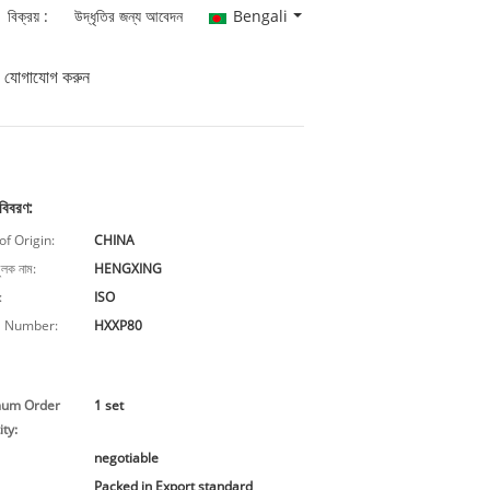
বিক্রয় :
উদ্ধৃতির জন্য আবেদন
Bengali
যোগাযোগ করুন
 বিবরণ:
of Origin:
CHINA
ুলক নাম:
HENGXING
:
ISO
 Number:
HXXP80
mum Order
1 set
ty:
negotiable
Packed in Export standard