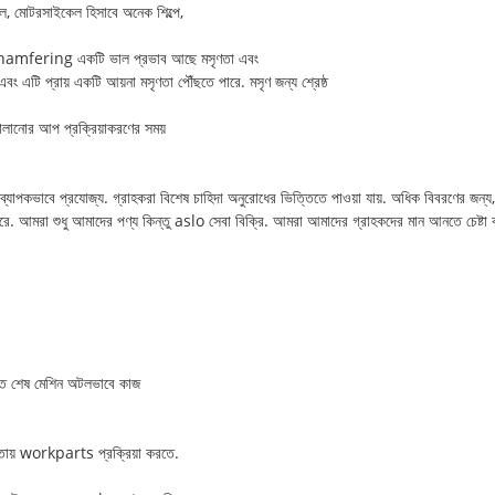
ইল, মোটরসাইকেল হিসাবে অনেক শিল্পে,
ণ, chamfering একটি ভাল প্রভাব আছে মসৃণতা এবং
ং এটি প্রায় একটি আয়না মসৃণতা পৌঁছতে পারে. মসৃণ জন্য শ্রেষ্ঠ
 চালানোর আপ প্রক্রিয়াকরণের সময়
ব্যাপকভাবে প্রযোজ্য. গ্রাহকরা বিশেষ চাহিদা অনুরোধের ভিত্তিতে পাওয়া যায়. অধিক বিবরণের জন
 আমরা শুধু আমাদের পণ্য কিন্তু aslo সেবা বিক্রি. আমরা আমাদের গ্রাহকদের মান আনতে চেষ্টা 
্চিত শেষ মেশিন অটলভাবে কাজ
্ষতায় workparts প্রক্রিয়া করতে.