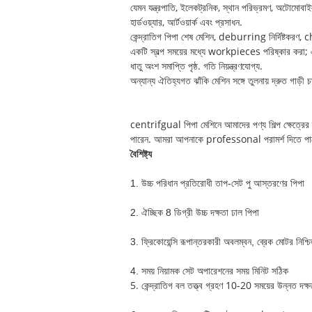
যেমন যন্ত্রপাতি, ইলেকট্রনিক, স্থান পরিভ্রমণ, অটোমোবা
হার্ডওয়্যার, আর্টওয়ার্ক এবং প্রসাধন.
কেন্দ্রাতিগ পিপা শেষ মেশিন, deburring নির্দিষ্টকর
একটি স্বল্প সময়ের মধ্যে workpieces পরিষ্কার করা; এব
ধাতু অংশ সমাপ্তি পৃষ্ঠ. গতি নিয়ন্ত্রণযোগ্য.
অন্যান্য ঐতিহ্যগত ঝাঁকি মেশিন সঙ্গে তুলনায় দ্রুত গাড়ী
centrifgual পিপা মেশিনে আমাদের পণ্য শিল্প ক্ষেত্রের 
পারেন. আমরা আপনাকে professonal পরামর্শ দিতে পারে.
বৈশিষ্ট্য
1. উচ্চ পরিধান প্রতিরোধী তাপ-সেট পু আস্তরণের পিপা
2. ঐচ্ছিক 8 ডিগ্রী উচ্চ দক্ষতা ঢাল পিপা
3. ফ্রিকোয়েন্সি রূপান্তরকারী অবলম্বন, ব্রেক মোটর নিশ
4. সময় নিয়ামক সেট অপারেশনের সময় মিনিট সঠিক
5. কেন্দ্রাতিগ বল তত্ত্ব গ্রহণ 10-20 সময়ের উন্নত দক