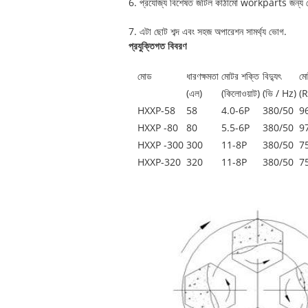
6. প্রযোজ্য বিশেষত জটিল কাঠামো workparts জন্য 
7. এটা ছোট শব্দ এবং সহজ অপারেশন সামর্থ্য ভোগ.
প্রযুক্তিগত বিবরণ
মোড
ধারণক্ষমতা
মোটর শক্তি
বিদ্যুৎ
মো
(এল)
(কিলোওয়াট)
(ভি / Hz)
(R
HXXP-58
58
4.0-6P
380/50
9
HXXP -80
80
5.5-6P
380/50
9
HXXP -300
300
11-8P
380/50
7
HXXP-320
320
11-8P
380/50
7