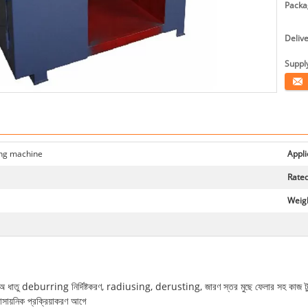
Packag
Deliv
Supply
যোগাযো
hing machine
Appli
Rated
Weigh
 বা অ ধাতু deburring নির্দিষ্টকরণ, radiusing, derusting, জারণ স্তর মুছে ফেলার সহ কাজ টু
 রাসায়নিক প্রক্রিয়াকরণ আগে