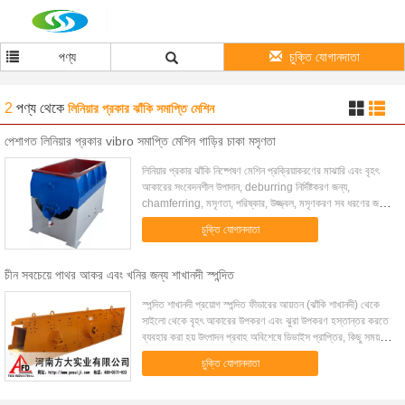
পণ্য
চুক্তি যোগানদাতা
2
পণ্য
থেকে
লিনিয়ার প্রকার ঝাঁকি সমাপ্তি মেশিন
পেশাগত লিনিয়ার প্রকার vibro সমাপ্তি মেশিন গাড়ির চাকা মসৃণতা
লিনিয়ার প্রকার ঝাঁকি নিষ্পেষণ মেশিন প্রক্রিয়াকরণের মাঝারি এবং বৃহৎ
আকারের সংবেদনশীল উপাদান, deburring নির্দিষ্টকরণ জন্য,
chamferring, মসৃণতা, পরিষ্কার, উজ্জ্বল, মসৃণকরণ সব ধরণের জন্য
উপযুক্ত ধাতু, প্লাস্টিক য...
চুক্তি যোগানদাতা
চীন সবচেয়ে পাথর আকর এবং খনির জন্য শাখানদী স্পন্দিত
স্পন্দিত শাখানদী প্রয়োগ স্পন্দিত ফীডারের আয়তন (ঝাঁকি শাখানদী) থেকে
সাইলো থেকে বৃহৎ আকারের উপকরণ এবং ঝুরা উপকরণ হস্তান্তর করতে
ব্যবহার করা হয় উৎপাদন প্রবাহ অবিশেষে ডিভাইস প্রাপ্তির, কিছু সময়
অন্তর এবং ক্রমাগ...
চুক্তি যোগানদাতা