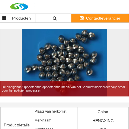
Producten
Contactleverancier
De eindigende/Oppoetsende oppoetsende media van het Schuurmiddelenroestvrije staal
voor het polijsten processen
Plaats van herkomst
China
Merknaam
HENGXING
Productdetails