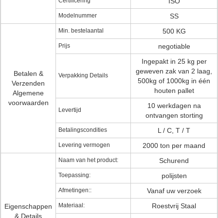
Certificering
ISO
Modelnummer
SS
Min. bestelaantal
500 KG
Prijs
negotiable
Ingepakt in 25 kg per
geweven zak van 2 laag,
Betalen &
Verpakking Details
500kg of 1000kg in één
Verzenden
houten pallet
Algemene
voorwaarden
10 werkdagen na
Levertijd
ontvangen storting
Betalingscondities
L / C, T / T
Levering vermogen
2000 ton per maand
Naam van het product:
Schurend
Toepassing:
polijsten
Afmetingen::
Vanaf uw verzoek
Materiaal:
Roestvrij Staal
Eigenschappen
& Details