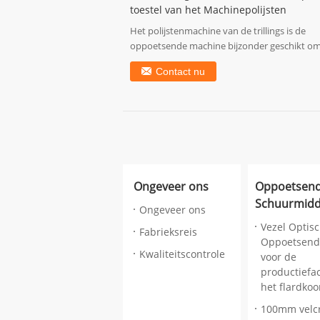
toestel van het Machinepolijsten
Het polijstenmachine van de trillings is de
oppoetsende machine bijzonder geschikt o
oppervlakteruw...
Contact nu
Ongeveer ons
Oppoetsen
Schuurmidd
Ongeveer ons
Vezel Optis
Fabrieksreis
Oppoetsend
Kwaliteitscontrole
voor de
productiefac
het flardkoo
100mm velc