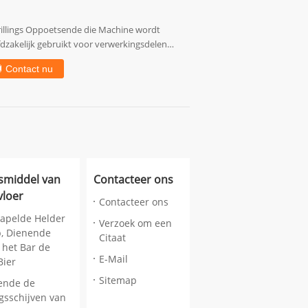
rillings Oppoetsende die Machine wordt
dzakelijk gebruikt voor verwerkingsdelen
etalen, ...
Contact nu
smiddel van
Contacteer ons
vloer
Contacteer ons
tapelde Helder
Verzoek om een
p, Dienende
Citaat
 het Bar de
E-Mail
Bier
Sitemap
ende de
ngsschijven van