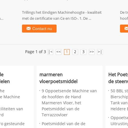
Trillings het Eindigen Machinehoogte - kwaliteit
De t
m
met de certificatie van Ce en ISO-. 1. De ...
hoof
van m
Contact nu
Page 1 of 3
|<
<<
1
2
3
>>
>|
de
marmeren
Het Poet
elen
vloerpoetsmiddel
de steen
che
9 Oppoetsende Machine van
50 BBL s
e Machine
de hoofden de Hand
Bierschi
Marmeren Vloer, het
Tank van
iliteiten van
Poetsmiddel van de
Heldere 
rd
Terrazzovloer
Oppoets
ro gesteunde
Poetsmiddel van de de
Uitrusti