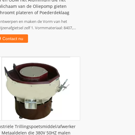
 en ODM het Aluminium die het
olichaam van de Oliepomp gieten
chroomt plateren of Poederdeklaag
ontwerpen en maken de Vorm van het
ijzenafgietsel zelf 1. Vormmateriaal: 8407,
 of per ...
Contact nu
striële Trillingspoetsmiddel/afwerker
r Metaaldelen die 380V 50HZ malen