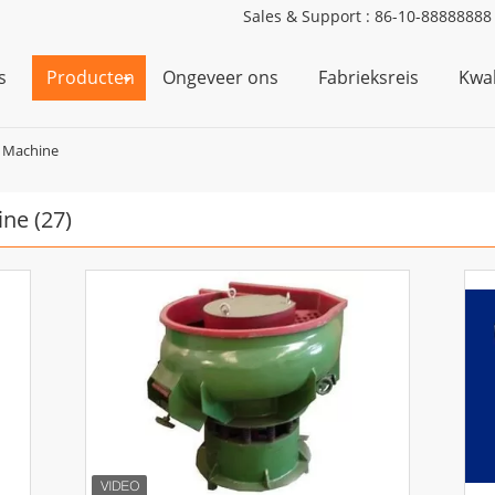
Sales & Support :
86-10-88888888
s
Producten
Ongeveer ons
Fabrieksreis
Kwal
e Machine
ine
(27)