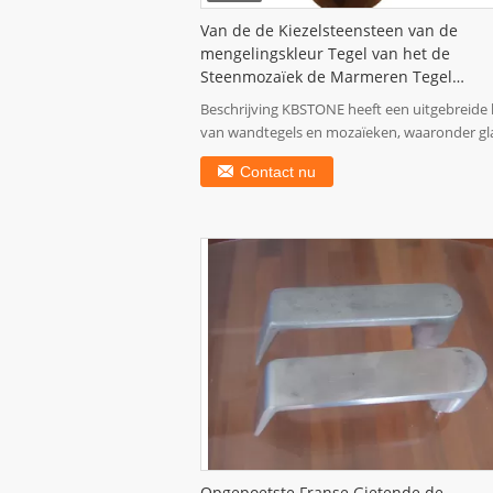
Van de de Kiezelsteensteen van de
mengelingskleur Tegel van het de
Steenmozaïek de Marmeren Tegel
Opgepoetste voor Muurdecoratie of
Beschrijving KBSTONE heeft een uitgebreide l
Bevloering
van wandtegels en mozaïeken, waaronder gl
en ...
Contact nu