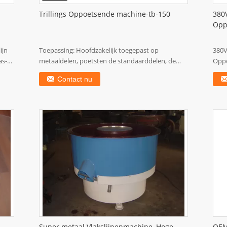
Trillings Oppoetsende machine-tb-150
380V
Opp
ijn
Toepassing: Hoofdzakelijk toegepast op
380V
as-
metaaldelen, poetsten de standaarddelen, de
Oppo
apparaten, de ...
goed
Contact nu