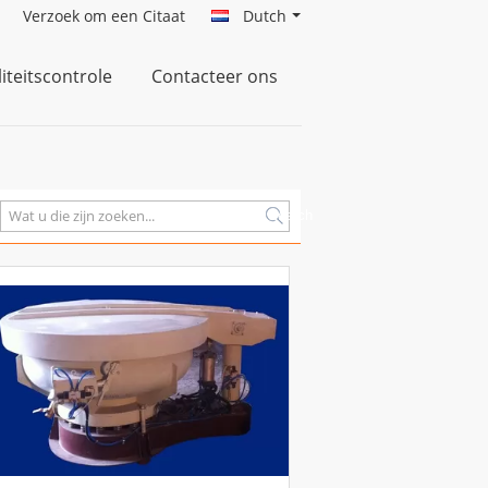
Verzoek om een Citaat
Dutch
iteitscontrole
Contacteer ons
Search