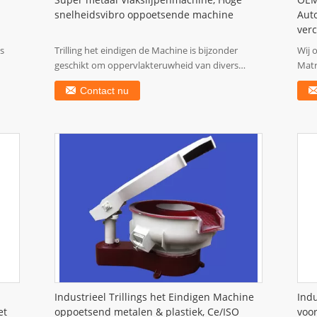
Super metaal Vlakslijpenmachine, Hoge
OEM
snelheidsvibro oppoetsende machine
Aut
ver
s
Trilling het eindigen de Machine is bijzonder
Wij 
geschikt om oppervlakteruwheid van divers
Matr
metaal af te ...
SKD11
Contact nu
Industrieel Trillings het Eindigen Machine
Indu
et
oppoetsend metalen & plastiek, Ce/ISO
voo