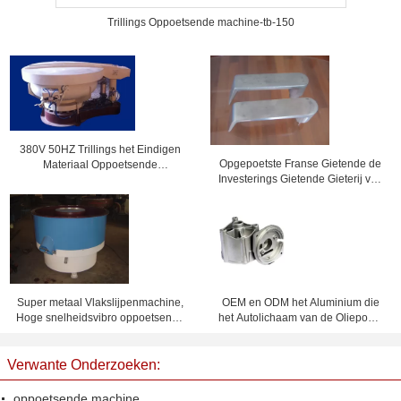
Trillings Oppoetsende machine-tb-150
380V 50HZ Trillings het Eindigen
Opgepoetste Franse Gietende de
Materiaal Oppoetsende
Investerings Gietende Gieterij van
Metalen/Plastic Ce
de Deurhardware
Super metaal Vlakslijpenmachine,
OEM en ODM het Aluminium die
Hoge snelheidsvibro oppoetsende
het Autolichaam van de Oliepomp
machine
gieten verchroomt plateren of
Poederdeklaag
Verwante Onderzoeken:
oppoetsende machine