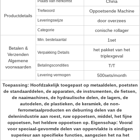
Plaats van herkomst
China
Trefwoord
Oppoetsende Machine
Productdetails
Leveringswijze
door overzees
Categorie
conische rollager
Min. bestelaantal
1set
Betalen &
het pakket van het
Verpakking Details
Verzenden
triplexgeval
Algemene
Betalingscondities
T/T
voorwaarden
Levering vermogen
500sets/month
Toepassing: Hoofdzakelijk toegepast op metaaldelen, poetsten
de standaarddelen, de apparaten, de instrumenten, de fietsen,
de naaimachines, de hydraulische delen, de lagers, de
autodelen, de plastieken, de keramiek, de non-
ferrometaalproducten en deburring delen van de
delenindustrie aan roest, ruw oppoetsen, middel, het fijne
oppoetsen, het heldere oppoetsen op. Eigenschap: Vooral
voor speciaal-gevormde delen van oppervlakte is eindigen
superieur aan specifieke functies, aangezien het na het