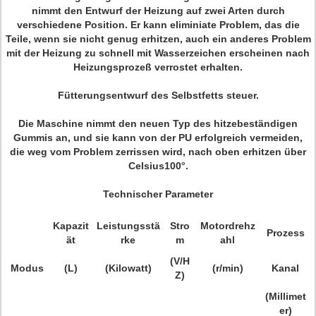
nimmt den Entwurf der Heizung auf zwei Arten durch
verschiedene Position. Er kann eliminiate Problem, das die
Teile, wenn sie nicht genug erhitzen, auch ein anderes Problem
mit der Heizung zu schnell mit Wasserzeichen erscheinen nach
Heizungsprozeß verrostet erhalten.
Fütterungsentwurf des Selbstfetts steuer.
Die Maschine nimmt den neuen Typ des hitzebeständigen
Gummis an, und sie kann von der PU erfolgreich vermeiden,
die weg vom Problem zerrissen wird, nach oben erhitzen über
Celsius100°.
Technischer Parameter
Kapazit
Leistungsstä
Stro
Motordrehz
Prozess
ät
rke
m
ahl
(V/H
Modus
(L)
(Kilowatt)
(r/min)
Kanal
Z)
(Millimet
er)