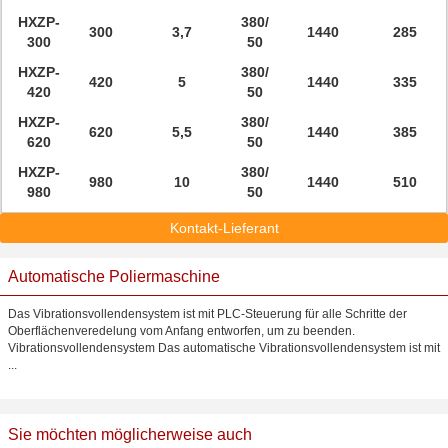
HXZP-
380/
300
3,7
1440
285
300
50
HXZP-
380/
420
5
1440
335
420
50
HXZP-
380/
620
5,5
1440
385
620
50
HXZP-
380/
980
10
1440
510
980
50
Kontakt-Lieferant
Automatische Poliermaschine
Das Vibrationsvollendensystem ist mit PLC-Steuerung für alle Schritte der
Oberflächenveredelung vom Anfang entworfen, um zu beenden.
Vibrationsvollendensystem Das automatische Vibrationsvollendensystem ist mit
...
Sie möchten möglicherweise auch