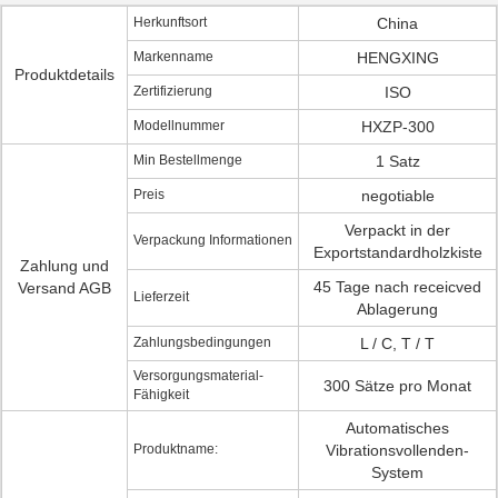
Herkunftsort
China
Markenname
HENGXING
Produktdetails
Zertifizierung
ISO
Modellnummer
HXZP-300
Min Bestellmenge
1 Satz
Preis
negotiable
Verpackt in der
Verpackung Informationen
Exportstandardholzkiste
Zahlung und
45 Tage nach receicved
Versand AGB
Lieferzeit
Ablagerung
Zahlungsbedingungen
L / C, T / T
Versorgungsmaterial-
300 Sätze pro Monat
Fähigkeit
Automatisches
Produktname:
Vibrationsvollenden-
System