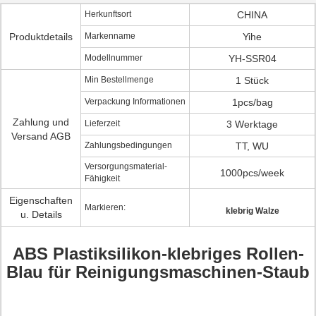
Herkunftsort
CHINA
Produktdetails
Markenname
Yihe
Modellnummer
YH-SSR04
Min Bestellmenge
1 Stück
Verpackung Informationen
1pcs/bag
Zahlung und
Lieferzeit
3 Werktage
Versand AGB
Zahlungsbedingungen
TT, WU
Versorgungsmaterial-
1000pcs/week
Fähigkeit
Eigenschaften
Markieren:
klebrig Walze
u. Details
ABS Plastiksilikon-klebriges Rollen-
Blau für Reinigungsmaschinen-Staub