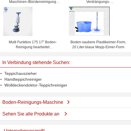
Maschinen-/Bürstenreinigung
Verdrängungs-
Maschine 1100W 154RPM aus
Marmorierungplastiklinie weich für
nachgemachten Boden
Multi Funktion 175 17" Boden-
Boden-saubere Plastikeimer-Form,
Reinigung bearbeitet
20 Liter-blaue Mopp-Eimer-Form
Handelsbodenpoliermaschine
maschinell
In Verbindung stehende Suchen:
Teppichauszieher
Handteppichreiniger
Wolldeckendoktor-Teppichreiniger
Boden-Reinigungs-Maschine
Sehen Sie alle Produkte an
Unternehmensprofil