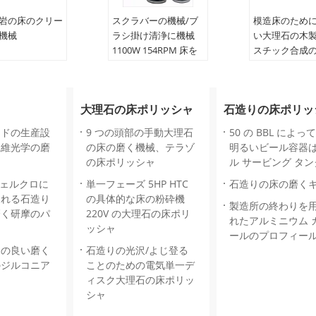
岩の床のクリー
スクラバーの機械/ブ
模造床のため
機械
ラシ掛け清浄に機械
い大理石の木
1100W 154RPM 床を
スチック合成
張って下さい
イン
名前:
多機能のブラシ
ネジ式:
二重ね
をかける機械
タイプ:
ポリ塩
大理石の床ポリッシャ
石造りの床ポリッ
現在の:
6.92A
ールの大理石
ブラシの回転速度:
ィールの生産
ードの生産設
9 つの頭部の手動大理石
50 の BBL によ
154rpm/min
発光色:
顧客の
繊維光学の磨
の床の磨く機械、テラゾ
明るいビール容器
主要なケーブル長:
従う青または
の床ポリッシャ
ル サービング タ
12m
出力:
高
ヴェルクロに
単一フェーズ 5HP HTC
石造りの床の磨くキ
される石造り
の具体的な床の粉砕機
製造所の終わりを
磨く研摩のパ
220V の大理石の床ポリ
れたアルミニウム 
ッシャ
ールのプロフィー
さの良い磨く
石造りの光沢/よじ登る
のジルコニア
ことのための電気単一デ
ィスク大理石の床ポリッ
シャ