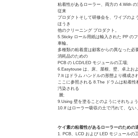
粘着性があるローラー、両方の 4.Wit
従来
プロダクトそして研修会を、ワイプのよ
ほうき
他のクリーニング プロダクト。
5.Sticky ロール用紙は輸入された 
車輪。
多種類の粘着度は顧客からの異なった必
消耗品のための
PCB の LCD/LED モジュールの工場;
6.Easytouse は、床、屋根、壁、
7.It はドラム ハンドルの形態より構
ここに参照される 8.The ドラムは粘
汚染される
層;
9.Using 壁を塗ることのようにそれ
10.If はローラー吸収の土で汚れて、
ケイ素の粘着性があるローラーのための
1. PCB、LCD および LED モジュールの