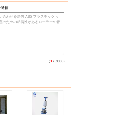
を送信
(
0
/ 3000)