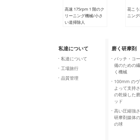
高速 175rpm 1 階のク
花こう
リーニング機械/小さ
ニング
い道掃除人
私達について
磨く研摩剤
私達について
パッチ・コ
備のための
工場旅行
く機械
品質管理
100mm の
よって支持
の乾燥した
ッド
高い圧縮強
研摩剤媒体
の球