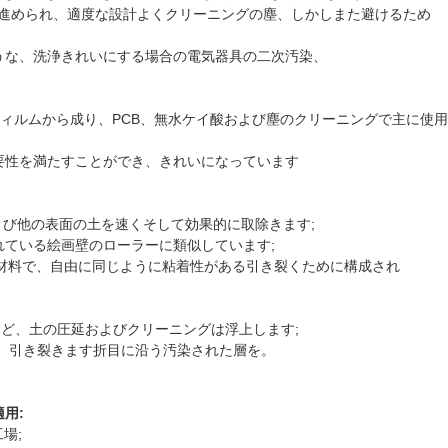
h の進められ、適度な設計よくクリーニングの塵、しかしまた避けるため
うな、洗浄きれいにする場合の電気器具の二次汚染、
PP のフィルムから成り、PCB、無水ケイ酸および塵のクリーニングで主に使
要性を満たすことができ、きれいになっています
卓上および他の表面の土を速くそして効果的に取除きます;
成されている絵画壁のローラーに類似しています;
着性材料で、自由に同じように粘着性がある引き裂くために構成され
ちょうど、土の圧延およびクリーニングは浮上します;
ない、引き裂きます折目に沿う汚染された層を。
適用:
工場;