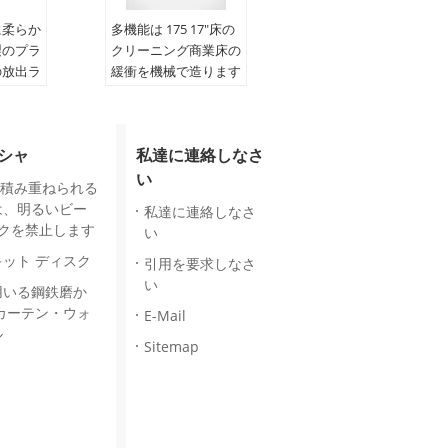
に柔らか
多機能は 175 17"床の
製のプラ
クリーニング商業床の
の放出ラ
緩衝を機械で造ります
じ
化ビニ
シャ
私達に連絡しなさ
のプロフ
い
ライン
って積み重ねられる
要求に
は、明るいビー
私達に連絡しなさ
ンクを禁止します
い
ット ディスク
引用を要求しなさ
い
用いる鋼鉄磨か
カーテン・ウォ
E-Mail
ル
Sitemap