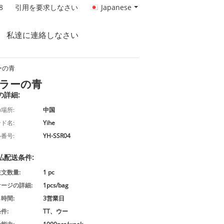
8
引用を要求しなさい
Japanese
私達に連絡しなさい
ーの青
ーラーの青
の詳細:
場所:
中国
ド名:
Yihe
番号:
YH-SSR04
払配送条件:
文数量:
1 pc
ージの詳細:
1pcs/bag
時間:
3営業日
件:
TT、ウー