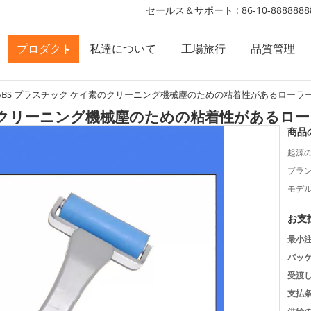
セールス＆サポート :
86-10-8888888
プロダクト
私達について
工場旅行
品質管理
ABS プラスチック ケイ素のクリーニング機械塵のための粘着性があるローラ
素のクリーニング機械塵のための粘着性があるロ
商品
起源の
ブラン
モデル
お支
最小注
パッケ
受渡し
支払条