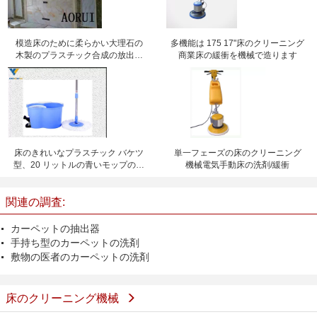
模造床のために柔らかい大理石の
多機能は 175 17"床のクリーニング
木製のプラスチック合成の放出ラ
商業床の緩衝を機械で造ります
イン
床のきれいなプラスチック バケツ
単一フェーズの床のクリーニング
型、20 リットルの青いモップのバ
機械電気手動床の洗剤/緩衝
ケツ型
関連の調査:
カーペットの抽出器
手持ち型のカーペットの洗剤
敷物の医者のカーペットの洗剤
床のクリーニング機械