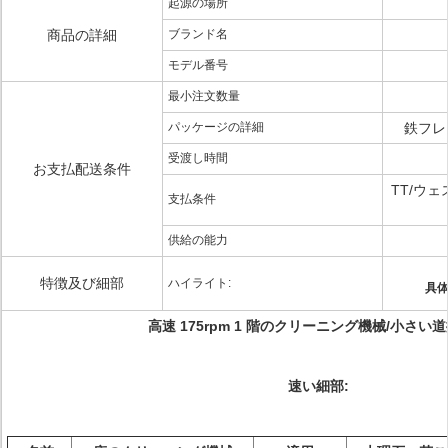
起源の場所
商品の詳細
ブランド名
モデル番号
最小注文数量
パッケージの詳細
鉄フレ
受渡し時間
お支払配送条件
TT/ウ
支払条件
供給の能力
特徴及び細部
ハイライト:
具
高速 175rpm 1 階のクリーニング機械/小さい
速い細部: