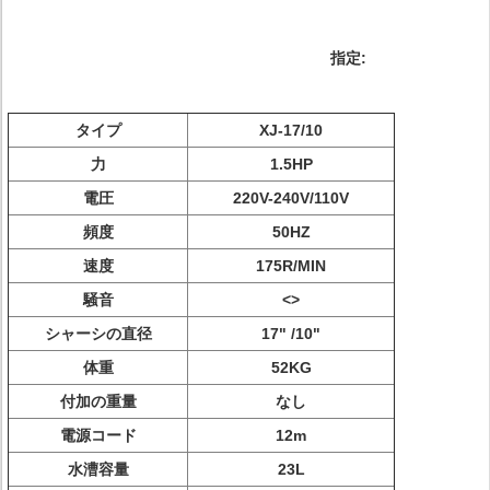
指定:
タイプ
XJ-17/10
力
1.5HP
電圧
220V-240V/110V
頻度
50HZ
速度
175R/MIN
騒音
<>
シャーシの直径
17" /10"
体重
52KG
付加の重量
なし
電源コード
12m
水漕容量
23L