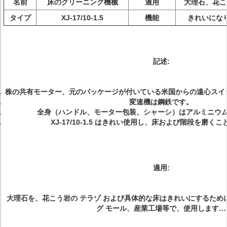
名前
床のクリーニング機械
適用
大理石、花こ
タイプ
XJ-17/10-1.5
機能
きれいにな
記述:
株の共有モーター、元のパッケージが付いている米国からの遠心スイ
変速機は鋼鉄です。
全身（ハンドル、モーター包装、シャーシ）はアルミニウ
XJ-17/10-1.5 はきれい使用し、床および階段を磨く
適用:
大理石を、花こう岩の テラゾ および具体的な床はきれいにするため
グ モール、産業工場等で、使用します…