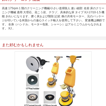
高速 175rpm 1 階のクリーニング機械/小さい道掃除人 速い細部: 名前 床のクリー
ニング機械 適用 大理石、花こう岩、テラゾ、具体的な床 タイプ XJ-17/10-1.5 機
能 きれいになります、磨く床および階段 記述: 株の共有モーター、元のパッケー
ジが付いている米国からの遠心スイッチ輸入を使用して下さい。 変速機は鋼鉄で
す。 全身（ハンドル、モーター包装、シャーシ）はアルミニウムからなされま
す。 XJ...
また好むかもしれません