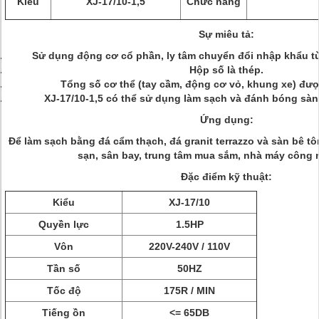
Kiểu
XJ-17/10-1,5
Chức năng
Sự miêu tả:
Sử dụng động cơ cổ phần, ly tâm chuyển đổi nhập khẩu từ
Hộp số là thép.
Tổng số cơ thể (tay cầm, động cơ vỏ, khung xe) đư
XJ-17/10-1,5 có thể sử dụng làm sạch và đánh bóng sàn
Ứng dụng:
Để làm sạch bằng đá cẩm thạch, đá granit terrazzo và sàn bê t
sạn, sân bay, trung tâm mua sắm, nhà máy công n
Đặc điểm kỹ thuật:
Kiểu
XJ-17/10
Quyền lực
1.5HP
Vôn
220V-240V / 110V
Tần số
50HZ
Tốc độ
175R / MIN
Tiếng ồn
<= 65DB