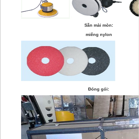
Sẵn mài mòn:
miếng nylon
Đóng gói: