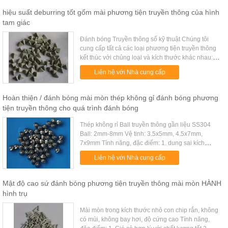
hiệu suất deburring tốt gốm mài phương tiện truyền thông của hình
tam giác
Đánh bóng Truyền thông số kỹ thuật Chúng tôi
cung cấp tất cả các loại phương tiện truyền thông
kết thúc với chủng loại và kích thước khác nhau:
phương tiện truyền thông bằng gốm phương tiện
Liên hệ với Nhà cung cấp
truyền thông sứ phư...
Hoàn thiện / đánh bóng mài mòn thép không gỉ đánh bóng phương
tiện truyền thông cho quá trình đánh bóng
Thép không rỉ Ball truyền thông gần liệu SS304
Ball: 2mm-8mm Vệ tinh: 3.5x5mm, 4.5x7mm,
7x9mm Tính năng, đặc điểm: 1. dung sai kích
thước Tight 2. Giá cả hợp lý với chất lượng tốt 3.
Liên hệ với Nhà cung cấp
Không có thiệt hại về kích ...
Mật độ cao sứ đánh bóng phương tiện truyền thông mài mòn HÀNH
hình trụ
Mài mòn trong kích thước nhỏ con chip rắn, không
có mùi, không bay hơi, độ cứng cao Tính năng,