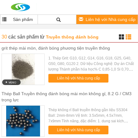
Sản phẩm
Liên hệ với Nhà cung cấp
30
các sản phẩm
từ
Truyền thông đánh bóng
grit thép mài mòn, đánh bóng phương tiện truyền thông
1. Thép Grit: G10, G12, G14, G16, G18, G25, G40,
G50, G80, G120 2. Dữ liệu Công nghệ: Dự án Chất
lượng Thành phần hóa học% C 0,85-1,0 Si 0,70-
1,0 Mn 0,75-1,0 S
Liên hệ với Nhà cung cấp
Thép Ball Truyền thông đánh bóng mài mòn không gỉ, 8.2 G / CM3
trọng lực
Thép không rỉ Ball truyền thông gần liệu SS304
Ball: 2mm-8mm Vệ tinh: 3.5x5mm, 4.5x7mm,
7x9mm Tính năng, đặc điểm: 1. dung sai kích
thước Tight 2. Giá cả hợp lý với chất lượng tốt 3.
Liên hệ với Nhà cung cấp
Không có thiệt hại về kích ...