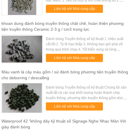
đặc điểm: 1. Giá cả hợp lý với chất lượng tốt 2.
Không có thiệt hại đến hình dạng và kích thước
Liên hệ với Nhà cung cấp
của bộ phận công tr...
khoan dung đánh bóng truyền thông chặt chẽ, hoàn thiện phương
tiện truyền thông Ceramic 2-3 g / cm3 trọng lực
Đánh bóng Truyền thông số kỹ thuật 1. Hiệu suất
cắt tốt 2. Tỷ lệ hao thấp 3. Không bao giờ phá vỡ
trong quá trình chạy 4. Tốt triển vọng và lòng
khoan dung chặt chẽ Đánh bóng truyền thông bao
Liên hệ với Nhà cung cấp
gồm: màu xanh lá c...
Màu xanh lá cây màu gốm / sứ đánh bóng phương tiện truyền thông
cho deburring / descalling
Đánh bóng Truyền thông số kỹ thuật Chúng tôi sản
xuất tất cả các loại khối lượng hoàn thành chip
truyền thông, phương tiện truyền thông gốm dùng
để đánh bóng tốt, đánh bóng đồ sứ, cắt ánh sáng,
Liên hệ với Nhà cung cấp
cắt vừa, cắt nói ...
Waterproof 42 "không dây kỹ thuật số Signage Nghe Nhạc Màn Với
giày đánh bóng