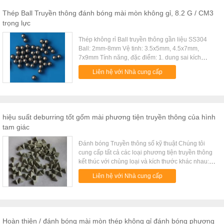
Thép Ball Truyền thông đánh bóng mài mòn không gỉ, 8.2 G / CM3
trọng lực
Thép không rỉ Ball truyền thông gần liệu SS304
Ball: 2mm-8mm Vệ tinh: 3.5x5mm, 4.5x7mm,
7x9mm Tính năng, đặc điểm: 1. dung sai kích
thước Tight 2. Giá cả hợp lý với chất lượng tốt 3.
Liên hệ với Nhà cung cấp
Không có thiệt hại về kích thước ban đầu và hình
dạng của workparts 4. Với việc sử dụng phương
tiện truyền thông bằng thép không gỉ, workparts sẽ
có một bề mặt shinny phương tiện truyền thông
thép được sử dụng cho quá trình đánh bóng Đánh
hiệu suất deburring tốt gốm mài phương tiện truyền thông của hình
bóng phương tiện truyền thông, thép Ball: kích
tam giác
thước khác nhau có sẵn theo yêu cầu phương tiện
truyền thông thép được sử dụng cho quá trình
Đánh bóng Truyền thông số kỹ thuật Chúng tôi
đánh bóng. Họ có thể đưa ra một bề mặt được
cung cấp tất cả các loại phương tiện truyền thông
đánh bóng cực cao với hầu hết các componets kim
kết thúc với chủng loại và kích thước khác nhau:
loại trong thời kỳ quá trình rất ngắn. Thông thường,
phương tiện truyền thông bằng gốm phương tiện
kết thúc như gương trên các thành phần có thể đạt
Liên hệ với Nhà cung cấp
truyền thông sứ phương tiện truyền thông nhựa sứ
được. phương tiện truyền thông được sử dụng
cao đánh bóng chân Chúng tôi cố gắng để làm
trong thép thùng, máy hoàn thiện rung cho các ứng
cho các phương tiện truyền với tốc độ ăn mòn cao
dụng khác nhau kim loại hoàn thiện, bao gồm
và hiệu suất deburring tốt.
đánh bóng vàng và đồ trang sức bạc, diecastings
kẽm, đúc nhôm, bản lề, lồng mang, piston, bụi cây
Hoàn thiện / đánh bóng mài mòn thép không gỉ đánh bóng phương