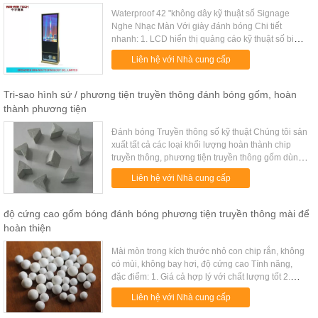
Waterproof 42 "không dây kỹ thuật số Signage
Nghe Nhạc Màn Với giày đánh bóng Chi tiết
nhanh: 1. LCD hiển thị quảng cáo kỹ thuật số biển
với máy đánh giày. 2. AUO chơi và vòng lặp khi
Liên hệ với Nhà cung cấp
điện được bật lên. 3. Tùy ...
Tri-sao hình sứ / phương tiện truyền thông đánh bóng gốm, hoàn
thành phương tiện
Đánh bóng Truyền thông số kỹ thuật Chúng tôi sản
xuất tất cả các loại khối lượng hoàn thành chip
truyền thông, phương tiện truyền thông gốm dùng
để đánh bóng tốt, đánh bóng đồ sứ, cắt ánh sáng,
Liên hệ với Nhà cung cấp
cắt vừa, cắt nói ...
độ cứng cao gốm bóng đánh bóng phương tiện truyền thông mài để
hoàn thiện
Mài mòn trong kích thước nhỏ con chip rắn, không
có mùi, không bay hơi, độ cứng cao Tính năng,
đặc điểm: 1. Giá cả hợp lý với chất lượng tốt 2.
Không có thiệt hại đến hình dạng và kích thước
Liên hệ với Nhà cung cấp
của bộ phận công tr...