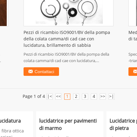
Pezzi di ricambio ISO9001/BV della pompa
Medi
della colata camma/di cad cae con
di t
lucidatura, brillamento di sabbia
,
Pezzi di ricambio ISO9001/BV della pompa della
Spec
colata camma/di cad cae con lucidatura,
-tria
brillamento ...
Contattaci
Page 1 of 4
|<
<<
1
2
3
4
>>
>|
lucidatura
lucidatrice per pavimenti
Lucidatrice
di marmo
di pietra
 fibra ottica