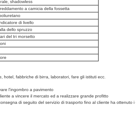
rale, shadowless
ffreddamento a camicia della fossetta
poliuretano
dicatore di livello
alla dello spruzzo
ri del tri morsetto
ioni
tore
tel, fabbriche di birra, laboratori, fare gli istituti ecc.
rvare l'ingombro a pavimento
iente a vincere il mercato ed a realizzare grande profitto
nsegna di seguito del servizio di trasporto fino al cliente ha ottenuto i 