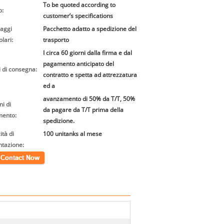
To be quoted according to
o:
customer’s specifications
laggi
Pacchetto adatto a spedizione del
olari:
trasporto
I circa 60 giorni dalla firma e dal
pagamento anticipato del
 di consegna:
contratto e spetta ad attrezzatura
ed a
avanzamento di 50% da T/T, 50%
i di
da pagare da T/T prima della
ento:
spedizione.
tà di
100 unitanks al mese
ntazione:
tto