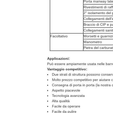
Porta manway late
Rivestimenti di ra
2" isolamento del 
Collegamenti dell'in
Braccio di CIP e p
Collegamenti sanita
Facoltativo
Morsetti e guarniz
Manometro
Pietra del carbura
Applicazioni:
Può essere ampiamente usata nelle barre, ho
Vantaggio competitivo:
Due strati di struttura possono conse
Molto prezzo competitivo per aiutare cl
Consegna di porta in porta (la nostra co
Aspetto piacevole
Tecnologia avanzata
Alta qualità
Facile da operare
Facile da pulire