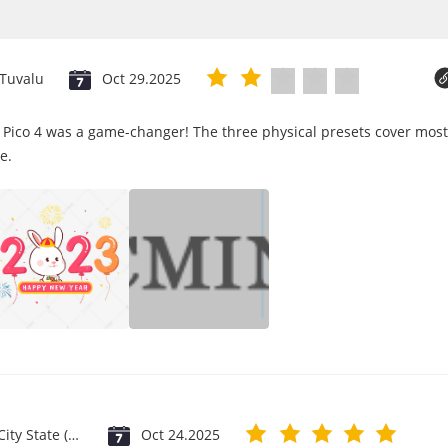
Tuvalu
Oct 29.2025
 Pico 4 was a game-changer! The three physical presets cover most
e.
Vatican City State (Holy See)
Oct 24.2025