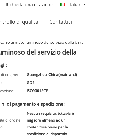
Richieda una citazione
Italian
trollo di qualità
Contattici
l carro armato luminoso del servizio della birra
luminoso del servizio della
gli:
di origine:
Guangzhou, China(mainland)
:
GDE
icazione:
ISO9001/ CE
ini di pagamento e spedizione:
Nessun requisito, tuttavia è
tà di ordine
migliore almeno ad un
o:
contenitore pieno per la
spedizione di risparmio