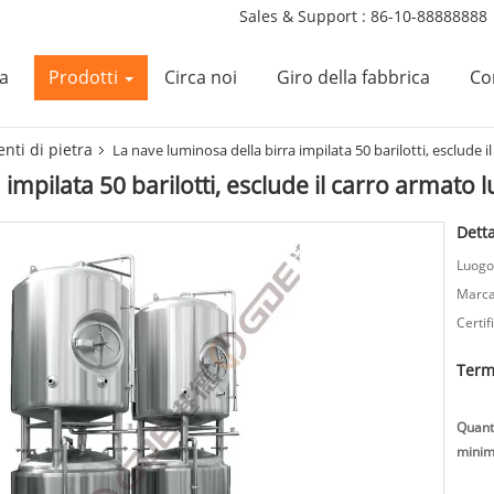
Sales & Support :
86-10-88888888
a
Prodotti
Circa noi
Giro della fabbrica
Con
nti di pietra
La nave luminosa della birra impilata 50 barilotti, esclude i
impilata 50 barilotti, esclude il carro armato 
Detta
Luogo 
Marca
Certif
Term
Quanti
minim