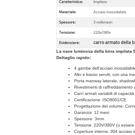
Caratteristica:
Impilato
Materiale:
Acciaio inossidabile
Spessore:
3 millimetri
Tensione:
220v/380v
carro armato della bi
Evidenziare:
La nave luminosa della birra impilata 5
Dettaglio rapido:
4 gambe dell'acciaio inossidabil
Alto e basso serviti, con una me
Porta manway laterale, shadow
Rivestimenti di raffreddamento a
Carri armati variabili di capaci
Certificazione: ISO9001/CE
Progettazione del volume: Corre
Garanzia: 12 mesi
Spessore: 3mm
Tensione: 220V/380V (o essere 
Coperture interne: 304 acciaio i