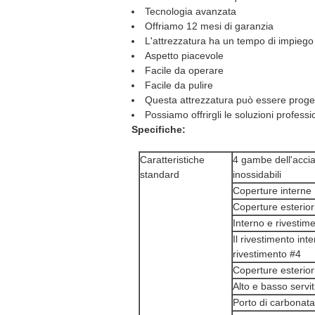
Tecnologia avanzata
Offriamo 12 mesi di garanzia
L'attrezzatura ha un tempo di impiego
Aspetto piacevole
Facile da operare
Facile da pulire
Questa attrezzatura può essere proget
Possiamo offrirgli le soluzioni professi
Specifiche:
Caratteristiche
4 gambe dell'accia
standard
inossidabili
Coperture interne
Coperture esterior
Interno e rivestime
Il rivestimento int
rivestimento #4
Coperture esterio
Alto e basso servi
Porto di carbonat