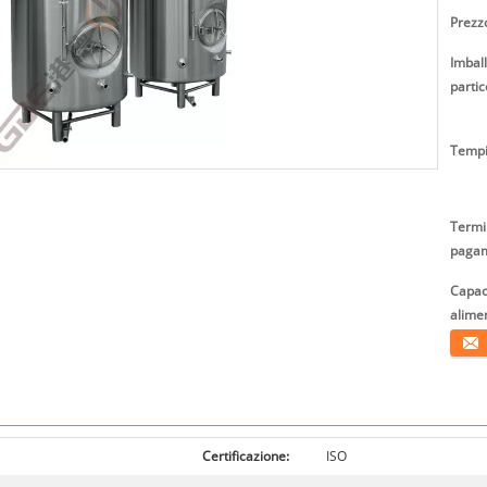
Prezz
Imbal
partic
Tempi
Termin
pagam
Capaci
alime
Conta
Certificazione:
ISO