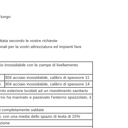
 lungo
tata secondo le vostre richieste
onali per la vostri attrezzatura ed impianti fare
io inossidabile con le zampe di livellamento
304 acciaio inossidabile, calibro di spessore 11
i
304 acciaio inossidabile, calibro di spessore 14
nto esteriore lucidati ad un rivestimento sanitario
erno ha marinato e passivato l'esterno spazzolato, il
ri completamente saldate
ti, con una media dello spazio di testa di 15%
azione