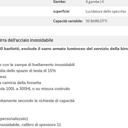
Gambe:
4 gambe|4
superficie:
Lucidatura dello specchio
Capacità variabile:
50 BARILOTTI
rra dell'acciaio inossidabile
0 barilotti, esclude il carro armato luminoso del servizio della birr
e con le zampe di livellamento inossidabili
dia dello spazio di testa di 15%
less
 camicia della fossetta
tà da 100L a 300HL o su misura costruito
ttamente secondo le richieste di capacità
personalizzato)
nossidabile, calibro di spessore 11