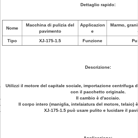
Dettaglio rapido:
Macchina di pulizia del
Applicazion
Marmo, granit
Nome
pavimento
e
Tipo
XJ-175-1.5
Funzione
Pul
Descrizione:
Utilizzi il motore del capitale sociale, importazione centrifuga
con il pacchetto originale.
Il cambio è d'acciaio.
Il corpo intero (maniglia, intelaiatura del motore, telaio) 
XJ-175-1.5 può usare pulito e lucidare il pav