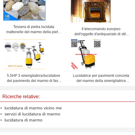
Tessera di pietra lucidata
Il telecomando europeo
mattonelle del marmo della pietra
dell'oggetto d'antiquariato di stile
del ciottolo di colore della miscela
ha condotto il camino elettrico per
per la decorazione o la
la decorazione della villa
pavimentazione della parete
5.5HP 3 smerigliatrice/lucidatore
Lucidatrice per pavimenti concreta
del pavimento del marmo di fase
del marmo della smerigliatrice
4KW per il terrazzo/la lucidatura
220V del pavimento di monofase
concreta
5HP HTC
Ricerche relative:
lucidatura di marmo vicino me
servizi di lucidatura di marmo
lucidatura di marmo