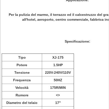
Applicazione:
Per la pulizia del marmo, il terrazzo ed il calcestruzzo del g
all'hotel, aeroporto, centro commerciale, fabbrica i
Specificazione:
Tipo
XJ-175
Potere
1.5HP
Tensione
220V-240V/110V
Frequenza
50HZ
Velocità
175R/MIN
Rumore
<>
Diametro del telaio
17"