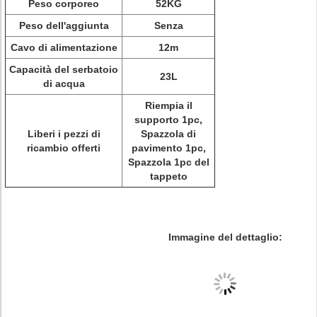
Peso corporeo
52KG
Peso dell'aggiunta
Senza
Cavo di alimentazione
12m
Capacità del serbatoio
23L
di acqua
Riempia il
supporto 1pc,
Liberi i pezzi di
Spazzola di
ricambio offerti
pavimento 1pc,
Spazzola 1pc del
tappeto
Immagine del dettaglio: