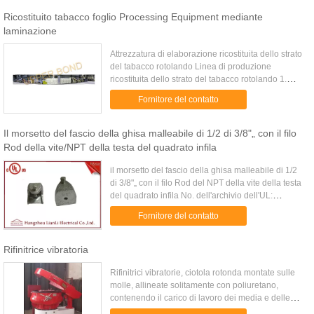
Ricostituito tabacco foglio Processing Equipment mediante
laminazione
Attrezzatura di elaborazione ricostituita dello strato
del tabacco rotolando Linea di produzione
ricostituita dello strato del tabacco rotolando 1.
Dichiarazione generale La linea di produzione
Fornitore del contatto
ricostituita ...
Il morsetto del fascio della ghisa malleabile di 1/2 di 3/8"„ con il filo
Rod della vite/NPT della testa del quadrato infila
il morsetto del fascio della ghisa malleabile di 1/2
di 3/8"„ con il filo Rod del NPT della vite della testa
del quadrato infila No. dell'archivio dell'UL:
E469927 Generalità: 1) Morsetto del fascio della ...
Fornitore del contatto
Rifinitrice vibratoria
Rifinitrici vibratorie, ciotola rotonda montate sulle
molle, allineate solitamente con poliuretano,
contenendo il carico di lavoro dei media e delle
parti. L'energia sotto forma di forze vibratorie è