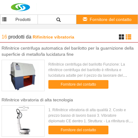
Prodotti
Fornitore del contatto
16
prodotti
da
Rifinitrice vibratoria
Rifinitrice centrifuga automatica del barilotto per la guarnizione della
superficie di metallo/la lucidatura fine
Rifinitrice centrifuga del barilotto Funzione: La
rifinitrice centrifuga del barilotto è rifinitura e
lucidatura adatte per il pezzo da lavorare del
metalloide o del metallo compreso la sbavatura,
Fornitore del contatto
radiusing, ...
Rifinitrice vibratoria di alta tecnologia
1. Rifinitrice vibratoria di alta qualità 2. Costo e
prezzo basso di lavoro bassi 3. Vibratore
diplomato CE dentro 1. Struttura: - La rifinitura di
Vibraotry macchina-è composta di vibratore
Fornitore del contatto
inerziale, di nave, ...