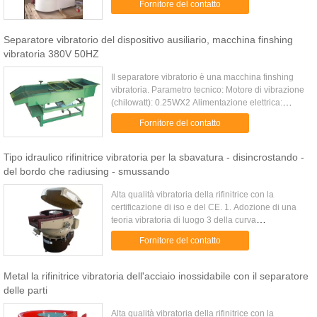
Fornitore del contatto
trasferita ...
Separatore vibratorio del dispositivo ausiliario, macchina finshing
vibratoria 380V 50HZ
Il separatore vibratorio è una macchina finshing
vibratoria. Parametro tecnico: Motore di vibrazione
(chilowatt): 0.25WX2 Alimentazione elettrica:
380V.3pH.50HZ Dimensione di contorno
Fornitore del contatto
(length×width×height) ...
Tipo idraulico rifinitrice vibratoria per la sbavatura - disincrostando -
del bordo che radiusing - smussando
Alta qualità vibratoria della rifinitrice con la
certificazione di iso e del CE. 1. Adozione di una
teoria vibratoria di luogo 3 della curva
dimensionale, fa il lavoro parte con interazione e la
Fornitore del contatto
massa di mezzi ...
Metal la rifinitrice vibratoria dell'acciaio inossidabile con il separatore
delle parti
Alta qualità vibratoria della rifinitrice con la