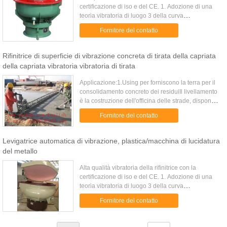
certificazione di iso e del CE. 1. Adozione di una
teoria vibratoria di luogo 3 della curva
dimensionale, fa il lavoro parte con interazione e la
Fornitore del contatto
massa di mezzi ...
Rifinitrice di superficie di vibrazione concreta di tirata della capriata
della capriata vibratoria vibratoria di tirata
Applicazione:1.Using per forniscono la terra per il
consolidamento concreto dei residuiIl livellamento
è la costruzione dell'officina delle strade, dispone
la nuova attrezzatura.Macchina vibratoria concreta
Fornitore del contatto
di ...
Levigatrice automatica di vibrazione, plastica/macchina di lucidatura
del metallo
Alta qualità vibratoria della rifinitrice con la
certificazione di iso e del CE. 1. Adozione di una
teoria vibratoria di luogo 3 della curva
dimensionale, fa il lavoro parte con interazione e la
Fornitore del contatto
massa di mezzi ...