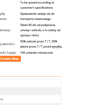
To be quoted according to
customer’s specifications
góły
Opakowanie nadaje się do
ania:
transportu towarowego
Około 60 dni od podpisania
dostawy:
umowy i zaliczki, a to zależy od
sprzętu i ilości
50% zaliczki przez T / T, 50%
y płatności:
płatne przez T / T przed wysyłką.
wość Supply:
100 unitanks miesięcznie
kt
tra