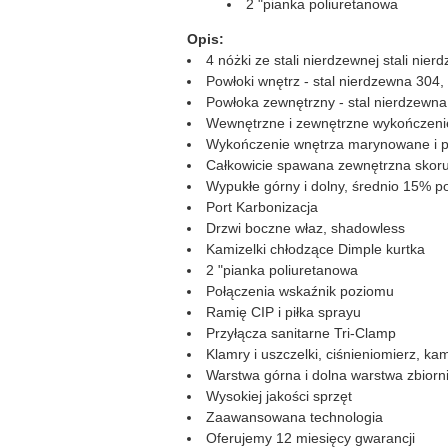
2 "pianka poliuretanowa
Opis:
4 nóżki ze stali nierdzewnej stali nie
Powłoki wnętrz - stal nierdzewna 304
Powłoka zewnętrzny - stal nierdzewn
Wewnętrzne i zewnętrzne wykończenie
Wykończenie wnętrza marynowane i p
Całkowicie spawana zewnętrzna skor
Wypukłe górny i dolny, średnio 15% p
Port Karbonizacja
Drzwi boczne właz, shadowless
Kamizelki chłodzące Dimple kurtka
2 "pianka poliuretanowa
Połączenia wskaźnik poziomu
Ramię CIP i piłka sprayu
Przyłącza sanitarne Tri-Clamp
Klamry i uszczelki, ciśnieniomierz, k
Warstwa górna i dolna warstwa zbiorni
Wysokiej jakości sprzęt
Zaawansowana technologia
Oferujemy 12 miesięcy gwarancji