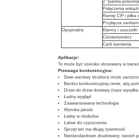
2 "pianka poliure
Połączenia wskaź
Ramię CIP i piłka 
Przyłącza sanitar
Opcjonalny
Klamry i uszczelki
Ciśnieniomierz
Carb kamienia
Aplikacje:
To może być szeroko stosowany w barach, 
Przewaga konkurencyjna:
Dwie warstwy struktura może zaoszcz
Bardzo konkurencyjnej cenie, aby pomó
Drzwi do drzwi dostawy (nasz wysyłka d
Ładny wygląd
Zaawansowana technologia
Wysoka jakość
Łatwy w obsłudze
Łatwe do czyszczenia
Sprzęt ten ma długą żywotność
Niestandardowe zbudowany, swoich p