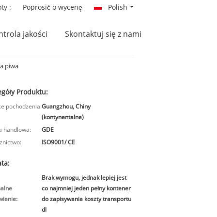
ty :
Poprosić o wycenę
Polish
trola jakości
Skontaktuj się z nami
ia piwa
egóły Produktu:
ce pochodzenia:
Guangzhou, Chiny
(kontynentalne)
 handlowa:
GDE
znictwo:
ISO9001/ CE
ta:
Brak wymogu, jednak lepiej jest
alne
co najmniej jeden pełny kontener
ienie:
do zapisywania koszty transportu
dl