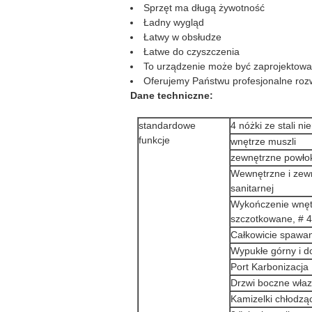
Sprzęt ma długą żywotność
Ładny wygląd
Łatwy w obsłudze
Łatwe do czyszczenia
To urządzenie może być zaprojektow
Oferujemy Państwu profesjonalne rozw
Dane techniczne:
standardowe
4 nóżki ze stali n
funkcje
wnętrze muszli
zewnętrzne powło
Wewnętrzne i zew
sanitarnej
Wykończenie wnęt
szczotkowane, # 
Całkowicie spawa
Wypukłe górny i d
Port Karbonizacja
Drzwi boczne właz
Kamizelki chłodzą