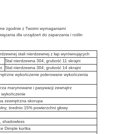
ane zgodnie z Twoimi wymaganiami
iązania dla urządzeń do zaparzania i roślin
ierdzewnej stali nierdzewnej z łap wyrównujących
Stal nierdzewna 304, grubość 11 skrajni
ki
Stal nierdzewna 304, grubość 14 skrajni
nętrzne wykończenie polerowane wykończenia
rza marynowane i pasywacji zewnątrz
4 wykończenie
na zewnętrzna skorupa
olny, średnio 15% powierzchni głowy
, shadowless
ce Dimple kurtka