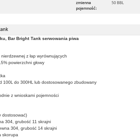
zmienna
50 BBL
pojemność:
tank
u, Bar Bright Tank serwowania piwa
li nierdzewnej z łap wyrównujących
 15% powierzchni głowy
tka
 od 100L do 300HL lub dostosowanego zbudowany
odnie z wnioskami pojemności
y dostosować)
na 304, grubość 11 skrajni
ewna 304, grubość 14 skrajni
a skorupa