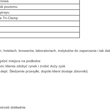
tanowa
nik poziomu
sprayu
ne Tri-Clamp
hotelach, browarów, laboratoriach, instytutów do zaparzania i tak dal
ędzić miejsca na podłodze
c klienta zdobyć rynek i zrobić duży zysk
ept. Śledzenie przesyłki, dopóki klient dostaje zbiorniki)
otrzeb dokładnie