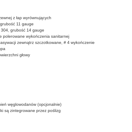
rdzewnej z łap wyrównujących
, grubość 11 gauge
a 304, grubość 14 gauge
 polerowane wykończenia sanitarnej
asywacji zewnątrz szczotkowane, # 4 wykończenie
upa
owierzchni głowy
amień węglowodanów (opcjonalnie)
ki są zintegrowane przez poślizg