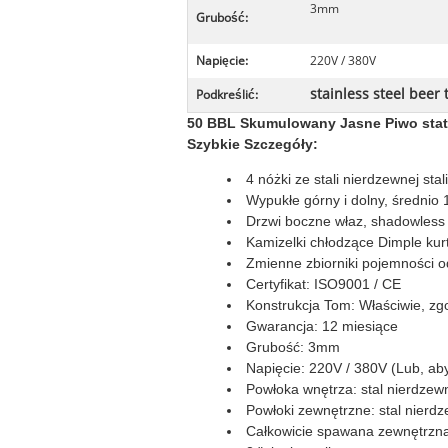
3mm
Grubość:
Napięcie:
220V / 380V
stainless steel beer 
Podkreślić:
50 BBL Skumulowany Jasne Piwo statk
Szybkie Szczegóły:
4 nóżki ze stali nierdzewnej sta
Wypukłe górny i dolny, średnio
Drzwi boczne właz, shadowless
Kamizelki chłodzące Dimple kur
Zmienne zbiorniki pojemności
Certyfikat: ISO9001 / CE
Konstrukcja Tom: Właściwie, zg
Gwarancja: 12 miesiące
Grubość: 3mm
Napięcie: 220V / 380V (Lub, ab
Powłoka wnętrza: stal nierdzew
Powłoki zewnętrzne: stal nierdz
Całkowicie spawana zewnętrzn