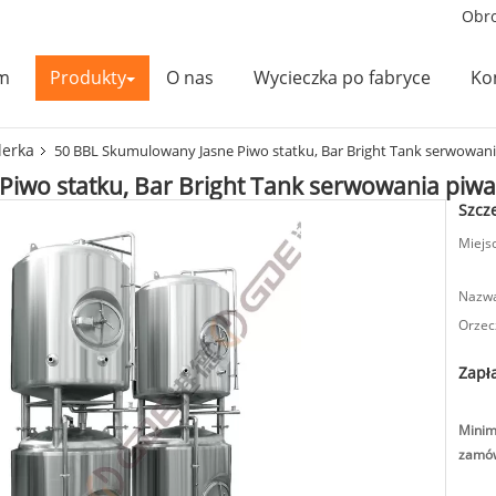
Obro
m
Produkty
O nas
Wycieczka po fabryce
Kon
lerka
50 BBL Skumulowany Jasne Piwo statku, Bar Bright Tank serwowan
iwo statku, Bar Bright Tank serwowania piwa
Szcz
Miejs
Nazwa
Orzec
Zapła
Minim
zamów