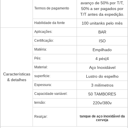
avanço de 50% por T/T,
Termos de pagamento
50% a ser pagados por
T/T antes da expedição.
Habilidade da fonte
100 unitanks pelo mês
Aplicações:
BAR
Certificação:
ISO
Matéria:
Empilhado
Pés:
4 pés|4
Material:
Aço Inoxidável
Características
superfície:
Lustro do espelho
& detalhes
Espessura:
3 milímetros
Capacidade variável:
50 TAMBORES
tensão:
220v/380v
tanque de aço inoxidável da
Realçar:
cerveja