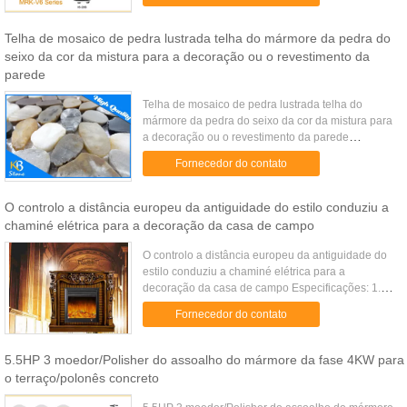
magnética do vácuo da placa ...
Telha de mosaico de pedra lustrada telha do mármore da pedra do
seixo da cor da mistura para a decoração ou o revestimento da
parede
Telha de mosaico de pedra lustrada telha do
mármore da pedra do seixo da cor da mistura para
a decoração ou o revestimento da parede
Descrição KBSTONE leva uma linha detalhada de
Fornecedor do contato
telhas e de mosaicos da parede ...
O controlo a distância europeu da antiguidade do estilo conduziu a
chaminé elétrica para a decoração da casa de campo
O controlo a distância europeu da antiguidade do
estilo conduziu a chaminé elétrica para a
decoração da casa de campo Especificações: 1.
Material principal: Madeira maciça, resina, MDF,
Fornecedor do contato
vidro de aço inoxidável...
5.5HP 3 moedor/Polisher do assoalho do mármore da fase 4KW para
o terraço/polonês concreto