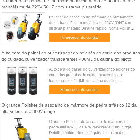
Polisher de assoalho de mármore de nivelamento de pedra da fase
monofásica de 220V 50HZ com sistema planetário
Polisher de assoalho de mármore de nivelamento
de pedra da fase monofásica de 220V 50HZ com
sistema planetário Detalhe rápido: Nome Polisher
de assoalho manual de 9 cabeças Aplicação
Fornecedor do contato
Mármore, granito, terraço, ...
Auto cera do painel do pulverizador do polonês do carro dos produtos
do cuidado/pulverizador transparentes 400ML da cabina do piloto
Auto cera do painel do pulverizador do polonês do
carro dos produtos do cuidado/pulverizador
transparentes 400ML da cabina do piloto
Especificações: Bocal Bocal concentrado Válvula
Fornecedor do contato
Sistema masculino da válvula ...
O grande Polisher de assoalho de mármore de pedra trifásico 12 da
alta velocidade 380V dirige
O grande Polisher de assoalho de mármore de
pedra trifásico 12 da alta velocidade 380V dirige
Detalhe rápido: Nome máquina de lustro do
assoalho de 12 cabeças Aplicação Mármore,