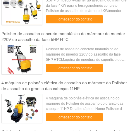
5.5HP 3 moedor/Polisher do assoalho do mármore
da fase 4KW para o terraço/polonês concreto
Polisher de assoalho do mármore 4KW/moedor
trifásicos para o mármore/terraço/polonês concreto
Fornecedor do contato
Detalhe rápido: Nome 6 ...
Polisher de assoalho concreto monofásico do mármore do moedor
220V do assoalho da fase 5HP HTC
Polisher de assoalho concreto monofásico do
mármore do moedor 220V do assoalho da fase
5HP HTCMáquina de moedura de superfície do
granito do moedor do assoalho do terraço do porto
Fornecedor do contato
do vácuo V6Detalhe rápido...
4 máquina de polonês elétrica do assoalho do mármore do Polisher
de assoalho do granito das cabeças 11HP
4 máquina de polonês elétrica do assoalho do
mármore do Polisher de assoalho do granito das
cabeças 11HP Detalhe rápido: Nome Polisher de
assoalho do granito de 16 cabeças Aplicação
Fornecedor do contato
Mármore, granito, terraço, ...