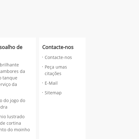
ssoalho de
Contacte-nos
Contacte-nos
brilhante
Peça umas
tambores da
citações
 o tanque
E-Mail
erviço da
Sitemap
ro do jogo do
edra
nio lustrado
de cortina
nto do moinho