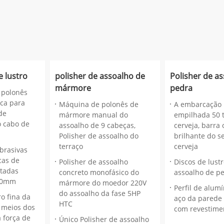
e lustro
polisher de assoalho de
Polisher de a
mármore
pedra
 polonês
ica para
Máquina de polonês de
A embarcação 
de
mármore manual do
empilhada 50 
 cabo de
assoalho de 9 cabeças,
cerveja, barra
Polisher de assoalho do
brilhante do s
terraço
cerveja
brasivas
cas de
Polisher de assoalho
Discos de lust
tadas
concreto monofásico do
assoalho de p
100mm
mármore do moedor 220V
Perfil de alumí
do assoalho da fase 5HP
ro fina da
aço da parede 
HTC
s meios dos
com revestime
 força de
Único Polisher de assoalho