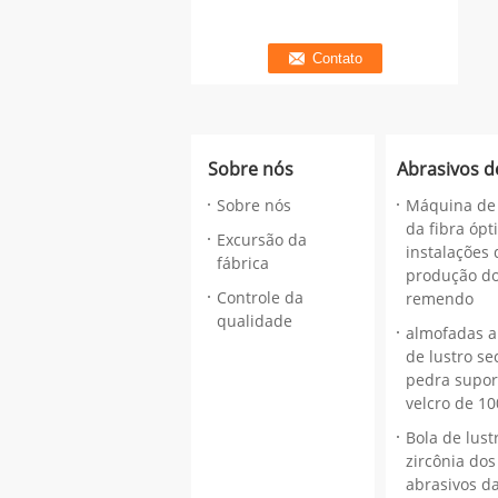
Sobre nós
Abrasivos d
Sobre nós
Máquina de
da fibra ópt
Excursão da
instalações 
fábrica
produção do
Controle da
remendo
qualidade
almofadas a
de lustro se
pedra supor
velcro de 
Bola de lust
zircônia do
abrasivos da