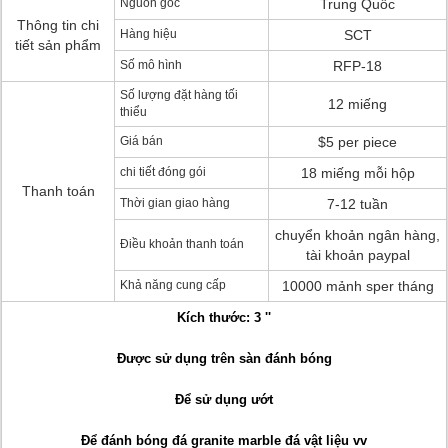
Nguồn gốc
Trung Quốc
Thông tin chi
Hàng hiệu
SCT
tiết sản phẩm
Số mô hình
RFP-18
Số lượng đặt hàng tối
12 miếng
thiểu
Giá bán
$5 per piece
chi tiết đóng gói
18 miếng mỗi hộp
Thanh toán
Thời gian giao hàng
7-12 tuần
chuyển khoản ngân hàng,
Điều khoản thanh toán
tài khoản paypal
Khả năng cung cấp
10000 mảnh sper tháng
Kích thước: 3 ''
Được sử dụng trên sàn đánh bóng
Để sử dụng ướt
Để đánh bóng đá granite marble đá vật liệu vv