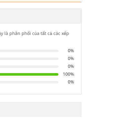
y là phân phối của tất cả các xếp
0%
0%
0%
100%
0%