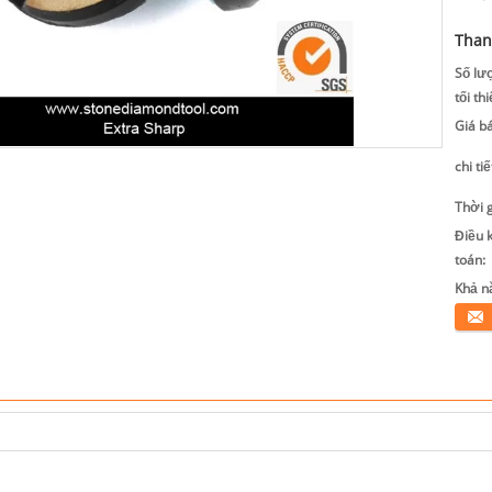
Than
Số lư
tối thi
Giá b
chi ti
Thời 
Điều 
toán:
Khả n
Tiếp 