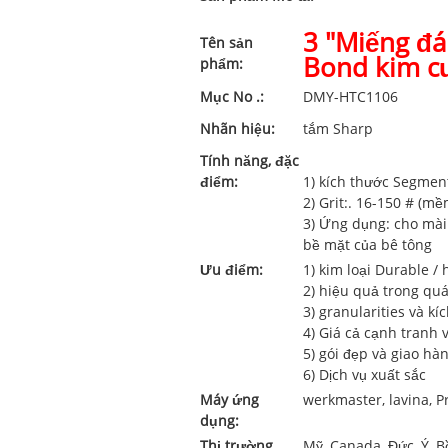
3 "Miếng đ
Tên sản
Bond kim c
phẩm:
Mục No .:
DMY-HTC1106
Nhãn hiệu:
tắm Sharp
Tính năng, đặc
điểm:
1) kích thước Segmen
2) Grit:. 16-150 # (mề
3) Ứng dụng: cho mài
bề mặt của bê tông
Ưu điểm:
1) kim loại Durable /
2) hiệu quả trong qu
3) granularities và k
4) Giá cả cạnh tranh 
5) gói đẹp và giao h
6) Dịch vụ xuất sắc
Máy ứng
werkmaster, lavina, P
dụng:
Thị trường
Mỹ, Canada, Đức, Ý, Bồ