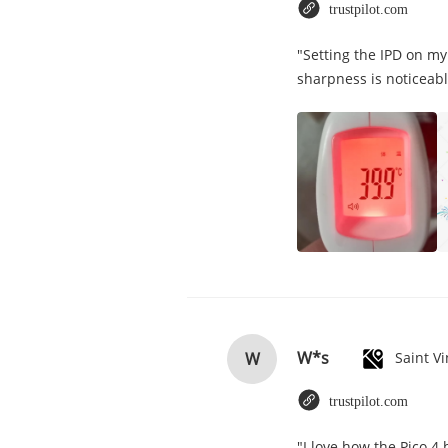
trustpilot.com
"Setting the IPD on my
sharpness is noticeabl
W*s
W
trustpilot.com
"I love how the Pico 4