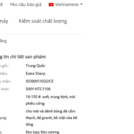
88
Yêu cầu báo giá
Vietnamese
máy
Kiểm soát chất lượng
Tầng
 tin chi tiết sản phẩm:
 gốc:
Trung Quốc
hiệu:
Extra Sharp
 nhận:
ISO9001/SGS/CE
 hình:
DMY-HTC1106
16-150 # .soft, trung bình, trái
phiếu cứng
cho mài và đánh bóng đá cẩm
ụng:
thạch, đá granit, bề mặt của bê
tông
u:
Kim loại; Kim cương