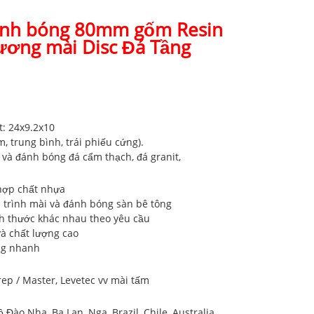
ánh bóng 80mm gốm Resin
ương mài Disc Đá Tầng
t: 24x9.2x10
m, trung bình, trái phiếu cứng).
 và đánh bóng đá cẩm thạch, đá granit,
 hợp chất nhựa
á trình mài và đánh bóng sàn bê tông
ích thước khác nhau theo yêu cầu
và chất lượng cao
àng nhanh
rep / Master, Levetec vv mài tấm
 Đào Nha, Ba Lan, Nga, Brazil, Chile, Australia,