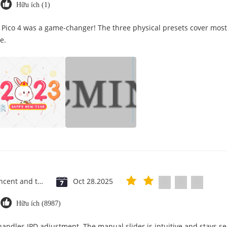
Hữu ích (1)
 Pico 4 was a game-changer! The three physical presets cover most
e.
Saint Vincent and the Grenadines
Oct 28.2025
Hữu ích (8987)
 handles IPD adjustment. The manual slider is intuitive and stays se