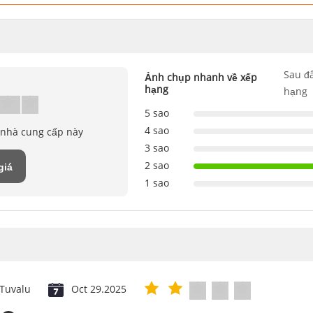
Sau đâ
Ảnh chụp nhanh về xếp
hạng
hạng
5 sao
4 sao
 nhà cung cấp này
3 sao
2 sao
giá
1 sao
Tuvalu
Oct 29.2025