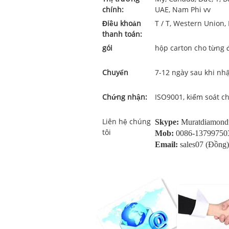
chính:
UAE, Nam Phi vv
Điều khoản
T / T, Western Union, 
thanh toán:
gói
hộp carton cho từng 
Chuyển
7-12 ngày sau khi nh
Chứng nhận:
ISO9001, kiểm soát c
Liên hệ chúng
Skype:
Muratdiamondt
tôi
Mob:
0086-13799750
Email:
sales07 (Đồng)