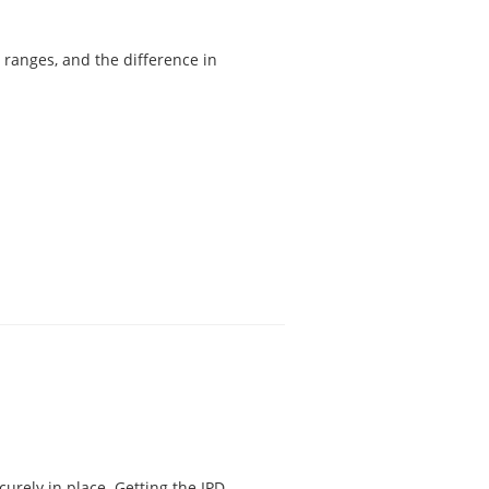
 ranges, and the difference in
curely in place. Getting the IPD