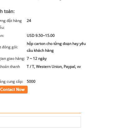
h toán:
ợng đặt hàng
24
ểu:
án:
USD 9.50~15.00
hộp carton cho từng đoạn hay yêu
ết đóng gói:
cầu khách hàng
gian giao hàng:
7 ~ 12 ngày
khoản thanh
T / T, Western Union, Paypal, vv
ăng cung cấp:
5000
xúc