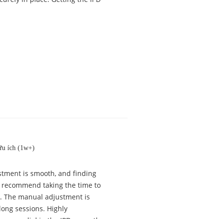
u ích (1w+)
justment is smooth, and finding
ly recommend taking the time to
tly. The manual adjustment is
long sessions. Highly