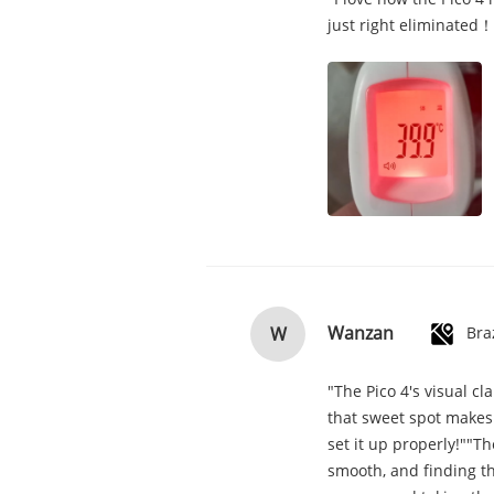
just right eliminated！
Wanzan
W
Bra
"The Pico 4's visual cl
that sweet spot makes 
set it up properly!""Th
smooth, and finding th