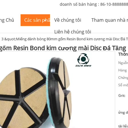
doanh số bán hàng :
86-10-888888
ng Chủ
Các sản phẩm
Về chúng tôi
Tham quan nhà 
Liên hệ chúng tôi
3 &quot;Miếng đánh bóng 80mm gốm Resin Bond kim cương mài Disc Đá 
ốm Resin Bond kim cương mài Disc Đá Tầng
Thông
Nguồn
Hàng 
Chứng
Số mô
Grit:
ứng d
tài liệ