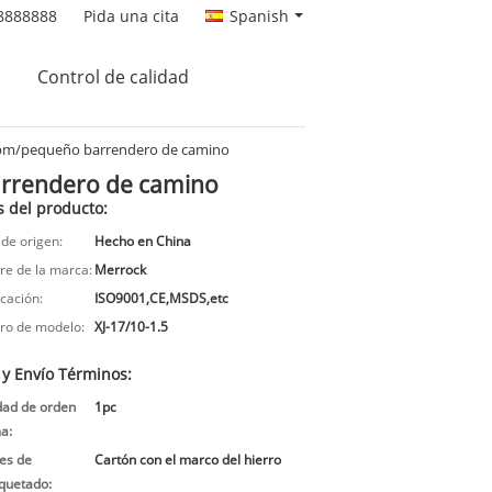
8888888
Pida una cita
Spanish
Control de calidad
75rpm/pequeño barrendero de camino
barrendero de camino
s del producto:
 de origen:
Hecho en China
e de la marca:
Merrock
icación:
ISO9001,CE,MSDS,etc
o de modelo:
XJ-17/10-1.5
 y Envío Términos:
dad de orden
1pc
a:
les de
Cartón con el marco del hierro
uetado: