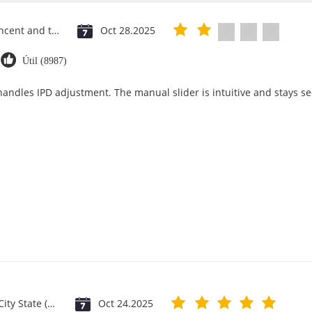
Saint Vincent and the Grenadines
Oct 28.2025
Útil (8987)
 handles IPD adjustment. The manual slider is intuitive and stays se
Vatican City State (Holy See)
Oct 24.2025