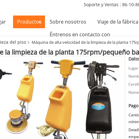
Soporte y Ventas :
86-10-8
gar
Productos
Sobre nosotros
Viaje de la fábrica
Éntrenos en contacto con
ieza del piso
Máquina de alta velocidad de la limpieza de la planta 1
de la limpieza de la planta 175rpm/pequeño 
Dato
Lugar
Nombr
Certif
Númer
Pago
Canti
mínim
Detal
empaq