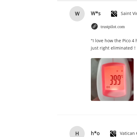
W*s
W
trustpilot.com
"I love how the Pico 4
just right eliminated！
h*o
H