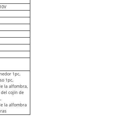
10V
enedor 1pc,
so 1pc,
de la alfombra,
del cojín de
,
de la alfombra
eras