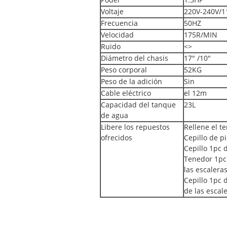
Poder
1.5HP
Voltaje
220V-240V/1
Frecuencia
50HZ
Velocidad
175R/MIN
Ruido
<>
Diámetro del chasis
17" /10"
Peso corporal
52KG
Peso de la adición
Sin
Cable eléctrico
el 12m
Capacidad del tanque
23L
de agua
Libere los repuestos
Rellene el t
ofrecidos
Cepillo de pi
Cepillo 1pc 
Tenedor 1pc 
las escaleras
Cepillo 1pc 
de las escal