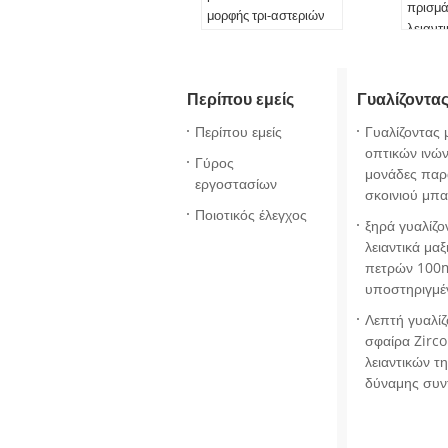
πρισμ
μορφής τρι-αστεριών
λειαντ
για τη λεπτή στίλβωση
γυαλίζ
Όνομα προϊόντος:
Όνομα
Γυαλίζοντας μέσα
Περίπου εμείς
Γυαλίζοντας
Γυαλίζ
Εφαρμογή:
στίλβωση
Εφαρμ
Διαστάσεις::
Περίπου εμείς
Γυαλίζοντας
Διαστά
Σύμφωνα με το αίτημά
οπτικών ινών 
Γύρος
Σύμφων
σας
μονάδες πα
εργοστασίων
σας
Υλικό:
Κεραμικός/
σκοινιού μπ
Υλικό:
Ποιοτικός έλεγχος
πορσελάνη
ξηρά γυαλίζο
λειαντικά μαξ
πετρών 10
υποστηριγμέ
Λεπτή γυαλίζ
σφαίρα Zirc
λειαντικών τ
δύναμης συν