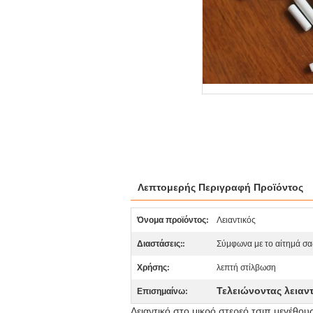
Λεπτομερής Περιγραφή Προϊόντος
Όνομα προϊόντος:
Λειαντικός
Διαστάσεις::
Σύμφωνα με το αίτημά σα
Χρήσης:
λεπτή στίλβωση
Τελειώνοντας λειαν
Επισημαίνω:
Λειαντικό στο μικρό στερεό τσιπ μεγέθου