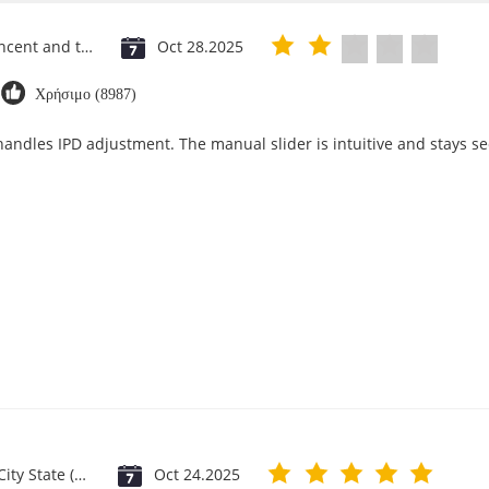
Saint Vincent and the Grenadines
Oct 28.2025
Χρήσιμο (8987)
 handles IPD adjustment. The manual slider is intuitive and stays se
Vatican City State (Holy See)
Oct 24.2025