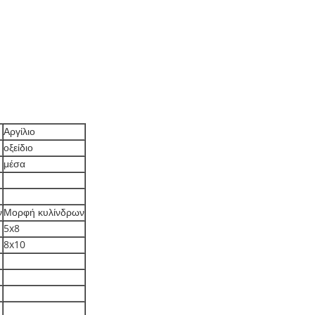
Αργίλιο
οξείδιο
μέσα
ν
Μορφή κυλίνδρων
5x8
8x10