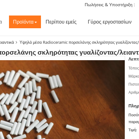
Πωλήσεις & Υποστήριξη :
ι
Προϊόντα
Περίπου εμείς
Γύρος εργοστασίων
ειαντικά
Υψηλά μέσα Radioceramic πορσελάνης σκληρότητας γυαλίζοντας/
ορσελάνης σκληρότητας γυαλίζοντας/λειαντ
Λεπτ
Τόπος
Μάρκα
Πιστο
Αριθμ
Πληρ
Ποσό
παραγ
Τιμή: