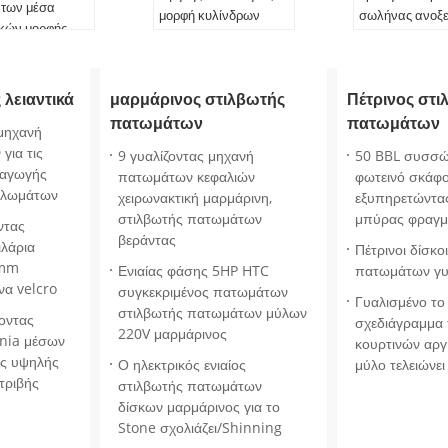
άτων μέσα
μορφή κυλίνδρων
σωλήνας ανοξε
ικών μορφής
λειαντικών για τη
με το βαθμό 321
οντας για/
λεπτή στίλβωση
ρευστό σωλήν
 προϊόντος:
Όνομα προϊόντος:
 λειαντικά
μαρμάρινος στιλβωτής
Πέτρινος στι
οντας μέσα
Λειαντικός
πατωμάτων
πατωμάτων
ογή:
στίλβωση
Εφαρμογή:
στίλβωση
 μηχανή
σεις::
Διαστάσεις::
για τις
9 γυαλίζοντας μηχανή
50 BBL συσσώ
α με το αίτημά
Σύμφωνα με το αίτημά
ραγωγής
πατωμάτων κεφαλιών
φωτεινό σκάφ
σας
αλωμάτων
χειρωνακτική μαρμάρινη,
εξυπηρετώντα
Κεραμικά
Υλικό:
Πορσελάνη
στιλβωτής πατωμάτων
μπύρας φραγμ
ντας
βεράντας
ιλάρια
Πέτρινοι δίσκο
0mm
Ενιαίας φάσης 5HP HTC
πατωμάτων γυ
να velcro
συγκεκριμένος πατωμάτων
Γυαλισμένο το
στιλβωτής πατωμάτων μύλων
οντας
σχεδιάγραμμα 
220V μαρμάρινος
onia μέσων
κουρτινών αργι
ης υψηλής
Ο ηλεκτρικός ενιαίος
μύλο τελειώνει
τριβής
στιλβωτής πατωμάτων
δίσκων μαρμάρινος για το
Stone σχολιάζει/Shinning