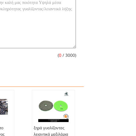
(
0
/ 3000)
το
ξηρά γυαλίζοντας
νος
λειαντικά μαξιλάρια