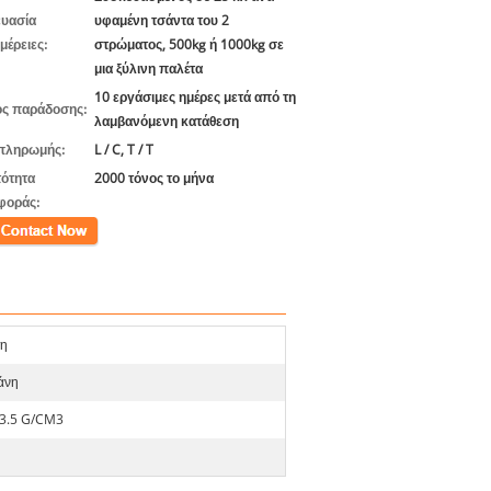
υασία
υφαμένη τσάντα του 2
μέρειες:
στρώματος, 500kg ή 1000kg σε
μια ξύλινη παλέτα
10 εργάσιμες ημέρες μετά από τη
ς παράδοσης:
λαμβανόμενη κατάθεση
πληρωμής:
L / C, T / T
ότητα
2000 τόνος το μήνα
φοράς:
ινωνία
ση
άνη
 3.5 G/CM3