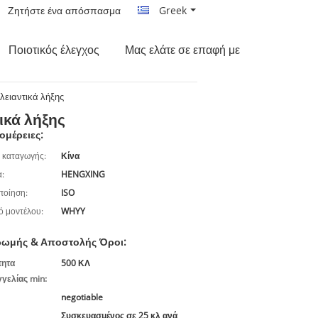
Ζητήστε ένα απόσπασμα
Greek
Ποιοτικός έλεγχος
Μας ελάτε σε επαφή με
λειαντικά λήξης
ικά λήξης
ομέρειες:
 καταγωγής:
Κίνα
:
HENGXING
ποίηση:
ISO
ό μοντέλου:
WHYY
ωμής & Αποστολής Όροι:
τητα
500 ΚΛ
γελίας min:
negotiable
Συσκευασμένος σε 25 κλ ανά