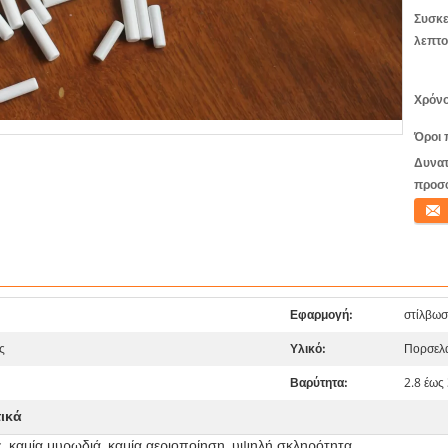
Συσκε
λεπτο
Χρόνο
Όροι 
Δυνατ
προσ
Επικο
Εφαρμογή:
στίλβω
ς
Υλικό:
Πορσελ
Βαρύτητα:
2.8 έως
τικά
ς, καμία μυρωδιά, καμία αεριοποίηση, υψηλή σκληρότητα