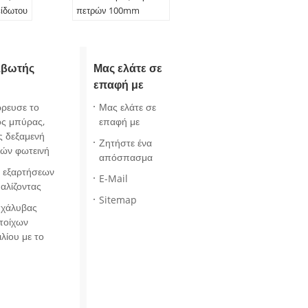
ίδωτου
πετρών 100mm
 για το
υποστηριγμένα velcro
α
λβωτής
Μας ελάτε σε
επαφή με
ρευσε το
Μας ελάτε σε
ος μπύρας,
επαφή με
ς δεξαμενή
Ζητήστε ένα
ών φωτεινή
απόσπασμα
ι εξαρτήσεων
E-Mail
αλίζοντας
Sitemap
 χάλυβας
τοίχων
λίου με το