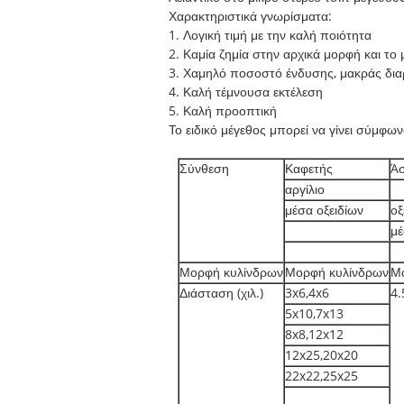
Χαρακτηριστικά γνωρίσματα:
1. Λογική τιμή με την καλή ποιότητα
2. Καμία ζημία στην αρχικά μορφή και το
3. Χαμηλό ποσοστό ένδυσης, μακράς διαρ
4. Καλή τέμνουσα εκτέλεση
5. Καλή προοπτική
Το ειδικό μέγεθος μπορεί να γίνει σύμφων
Σύνθεση
Καφετής
Άσ
αργίλιο
μέσα οξειδίων
οξ
μ
Μορφή κυλίνδρων
Μορφή κυλίνδρων
Μ
Διάσταση (χιλ.)
3x6,4x6
4.
5x10,7x13
8x8,12x12
12x25,20x20
22x22,25x25