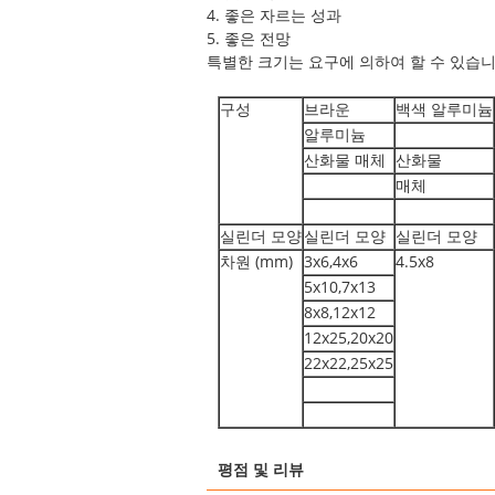
4. 좋은 자르는 성과
5. 좋은 전망
특별한 크기는 요구에 의하여 할 수 있습니
구성
브라운
백색 알루미늄
알루미늄
산화물 매체
산화물
매체
실린더 모양
실린더 모양
실린더 모양
차원 (mm)
3x6,4x6
4.5x8
5x10,7x13
8x8,12x12
12x25,20x20
22x22,25x25
평점 및 리뷰