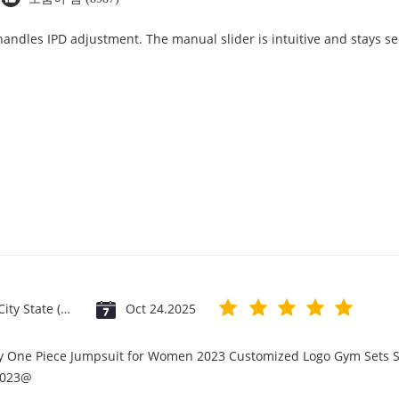
 handles IPD adjustment. The manual slider is intuitive and stays se
Vatican City State (Holy See)
Oct 24.2025
ry One Piece Jumpsuit for Women 2023 Customized Logo Gym Sets S
2023@