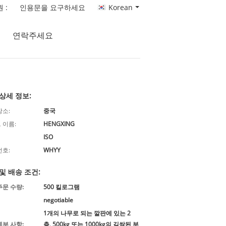
 :
인용문을 요구하세요
Korean
연락주세요
상세 정보:
장소:
중국
 이름:
HENGXING
ISO
번호:
WHYY
및 배송 조건:
주문 수량:
500 킬로그램
negotiable
1개의 나무로 되는 깔판에 있는 2
세부 사항:
층, 500kg 또는 1000kg의 길쌈된 부