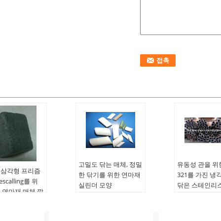
고밀도 닦는 매체, 정밀
유동성 관을 위
 삼각형 프리즘
한 닦기를 위한 연마재
321를 가진 냉
scalling를 위
실린더 모양
닦은 스테인리스
 연마재 매체 깔
제품 이름:
거친
면을 자르기
응용 프로그램:
연마
름:
닦는 매체