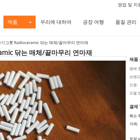
영업 및 지원
제품
우리에 대하여
공장 여행
품질 관리
기그릇 Radioceramic 닦는 매체/끝마무리 연마재
ramic 닦는 매체/끝마무리 연마재
제품 
원래 
브랜드
인증:
모델 
결제 
최소 
가격:
포장 