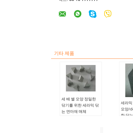
기타 제품
세 배 별 모양 정밀한
세라믹
닦기를 위한 세라믹 닦
모양/de
는 연마재 매체
한 닦는
제품 이름:
닦는 매체
깔한 
응용 프로그램:
연마
제품 이