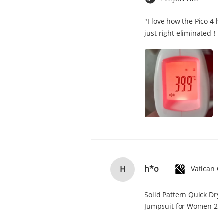
"I love how the Pico 4
just right eliminated！
h*o
H
Solid Pattern Quick D
Jumpsuit for Women 