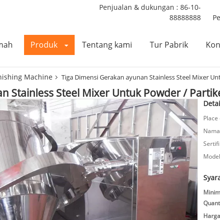
Penjualan & dukungan :
86-10-
88888888
P
mah
Produk
Tentang kami
Tur Pabrik
Kon
inishing Machine
Tiga Dimensi Gerakan ayunan Stainless Steel Mixer Un
 Stainless Steel Mixer Untuk Powder / Partik
Detai
Place 
Nama
Sertifi
Model
Syar
Mini
Quanti
Harga