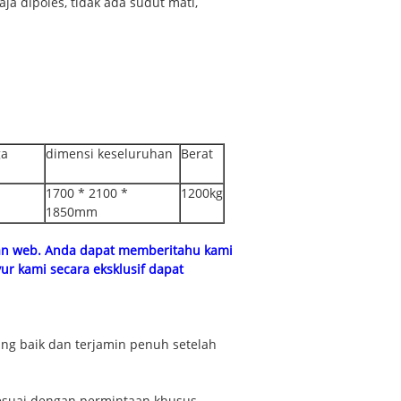
a dipoles, tidak ada sudut mati,
ga
dimensi keseluruhan
Berat
1700 * 2100 *
1200kg
1850mm
an web.
Anda dapat memberitahu kami
yur kami secara eksklusif dapat
yang baik dan terjamin penuh setelah