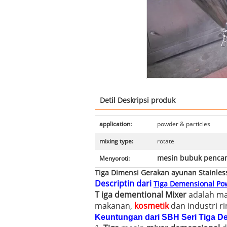
Detil Deskripsi produk
application:
powder & particles
mixing type:
rotate
mesin bubuk penca
Menyoroti:
Tiga Dimensi Gerakan ayunan Stainless
Descriptin dari
Tiga Demensional P
T
iga dementional Mixer
adalah mat
makanan,
kosmetik
dan industri ri
Keuntungan dari SBH Seri Tiga D