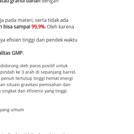
atau granul bahan
dengan
a pada materi, serta tidak ada
n bisa sampai
99,9%.
Oleh karena
 efisien tinggi dan pendek waktu
alitas GMP.
 didorong oleh poros positif untuk
indah ke 3 arah di sepanjang barrel,
s penuh tertutup tinggi hemat energi
dan situasi gravitasi pemisahan dan
singkat dan efisiensi yang tinggi.
i yang umum