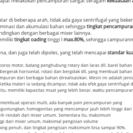
apat melakukan pencampuran sangat seragam
kekuasaan 
r di beberapa arah, tidak ada gaya sentrifugal yang bekerj
laminasi dan akumulasi bahan sehingga
tingkat pencampura
bandingkan dengan berbagai mixer lainnya.
miliki
tingkat oading
tinggi l
max.80%,
sehingga campurannya
ana, dan juga telah dipoles, yang telah mencapai
standar ku
 poros motor, batang penghubung rotary dan laras dll, barel bahan
rgerak horisontal, rotasi dan bergolak dll, yang membuat bahan p
mpuran dari berbagai bahan direalisasikan. Mesin ini adalah jeni
etika materi ia sedang dicampur, tidak ada efek gaya sentrifugal 
 itu, memiliki kapasitas muat yang lebih besar, waktu pencampuran 
membuat operasi multi, ada banyak poin pencampuran yang
untungkan, homogenitas yang mencampur jauh lebih tinggi dar
ebih rendah dari mixer umum. Sementara itu, maksimum
nggi dari mixer umum, maksimal pengisian volume
ong penuh, dan tingkat pengisian maksimum bisa sampai 90%.