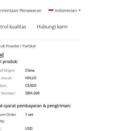
ermintaan Penawaran
Indonesian
trol kualitas
Hubungi kami
tuk Powder / Partikel
el
l produk:
of Origin:
China
 merek:
HALLO
kasi:
CE/ISO
 Number:
SBH-200
at-syarat pembayaran & pengiriman:
mum Order
1 set
ty:
:
USD