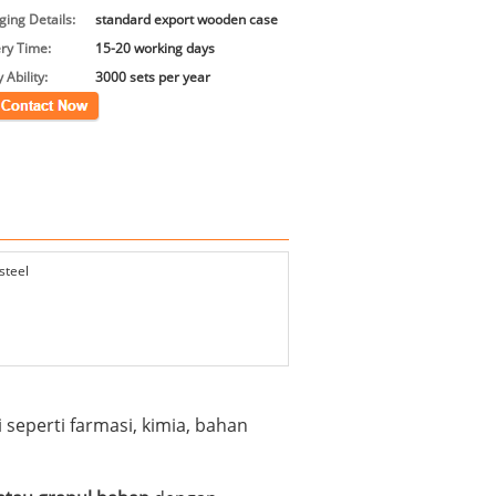
ing Details:
standard export wooden case
ery Time:
15-20 working days
 Ability:
3000 sets per year
k
steel
seperti farmasi, kimia, bahan