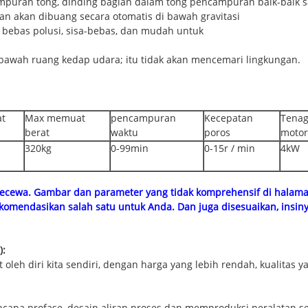
mpuran tong, dinding bagian dalam tong pencampuran baik-baik saj
an akan dibuang secara otomatis di bawah gravitasi
 bebas polusi, sisa-bebas, dan mudah untuk
bawah ruang kedap udara; itu tidak akan mencemari lingkungan.
t
Max memuat
pencampuran
Kecepatan
Tena
berat
waktu
poros
motor
320kg
0-99min
0-15r / min
4kW
kecewa.
Gambar dan parameter yang tidak komprehensif di halam
komendasikan salah satu untuk Anda.
Dan juga disesuaikan, insin
):
 oleh diri kita sendiri, dengan harga yang lebih rendah, kualitas 