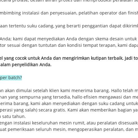
cana profase, desain aliran proses dan memproduksi peralatan 
 membimbing instalasi dan penyesuaian, pelatihan operator dan fi
iaan tertentu suku cadang, yang berarti penggantian dapat dikiri
 Anda; kami dapat menyediakan Anda dengan skema desain untuk l
tor sesuai dengan tuntutan dan kondisi tempat terapan, kami d
l yang cocok untuk Anda dan mengirimkan kutipan terbaik.
Jadi t
dalam penyelidikan Anda.
 per batch?
an akan dimulai setelah klien kami menerima barang. Hallo telah
an yang sempurna yang tersedia, hallo efisien mengawasi dan men
enerima barang, kami akan menyediakan dengan suku cadang untuk
erasi yang salah) secara gratis. Kami akan memberikan bagian ya
u satu tahun.
an instalasi keseluruhan mesin rumit, atau peralatan disesuaikan
buat pemeriksaan seluruh mesin, mengoperasikan peralatan, dan