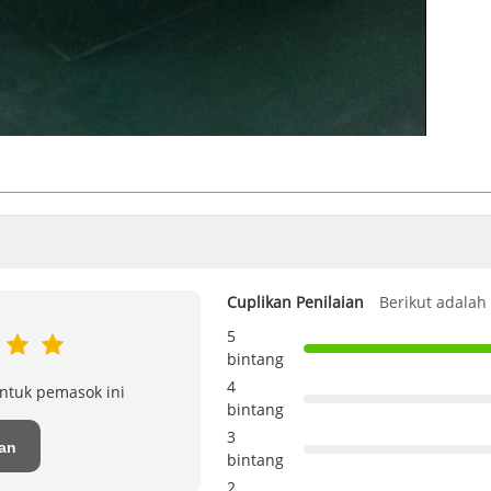
Berikut adalah
Cuplikan Penilaian
5
bintang
4
ntuk pemasok ini
bintang
3
san
bintang
2