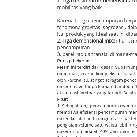
1.
Tiga
mesin
mixer demensional
d
mobilitas yang baik.
Karena tangki pencampuran berputa
fenomena gravitasi segregasi, de
itu, produk yang ideal saat ini di
2.
Tiga demensional mixer t
ank me
pencampuran.
3. barel radius transisi di mana-m
Prinsip bekerja:
Mesin ini terdiri dari dasar, Gubernur
membuat gerakan kompleks termasuk be
oleh karena itu, sangat seragam penca
mixer efisien tanpa kuman dan debu. K
akumulasi laminar yang terjadi. Selain
Fitur:
1. Sebagai tong pencampuran mampu 
membawa efisiensi pencampuran meng
mixer, kesalahan homogenitas obat l
pengisian volume satu waktu lebih ti
mixer umum adalah 40% dari volume t