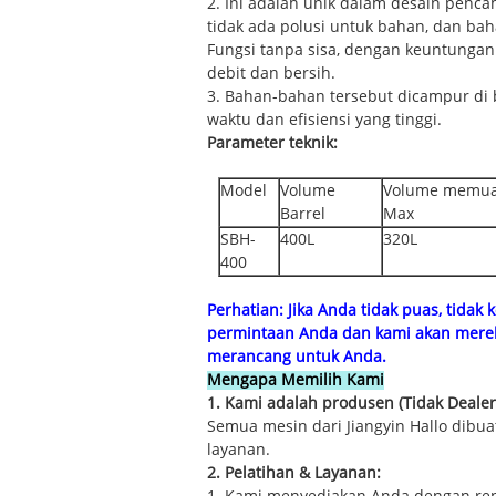
2. Ini adalah unik dalam desain penca
tidak ada polusi untuk bahan, dan bah
Fungsi tanpa sisa, dengan keuntungan
debit dan bersih.
3. Bahan-bahan tersebut dicampur di 
waktu dan efisiensi yang tinggi.
Parameter teknik:
Model
Volume
Volume memua
Barrel
Max
SBH-
400L
320L
400
Perhatian:
Jika Anda tidak puas, tidak 
permintaan Anda dan kami akan mere
merancang untuk Anda.
Mengapa Memilih Kami
1. Kami adalah produsen (Tidak Dealer
Semua mesin dari Jiangyin Hallo dibuat
layanan.
2. Pelatihan & Layanan: