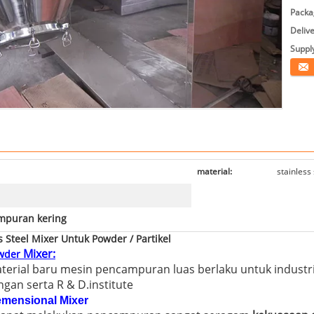
Packag
Deliv
Supply
Konta
material:
stainless 
mpuran kering
 Steel Mixer Untuk Powder / Partikel
Mixer:
owder
erial baru mesin pencampuran luas berlaku untuk industri 
ngan serta R & D.institute
emensional Mixer