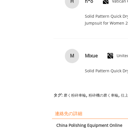
h*o
H
Solid Pattern Quick D
Jumpsuit for Women 
Mixue
M
Unite
Solid Pattern Quick D
,
,
タグ:
磨く粉砕車輪
粉砕機の磨く車輪
仕
連絡先の詳細
China Polishing Equipment Online