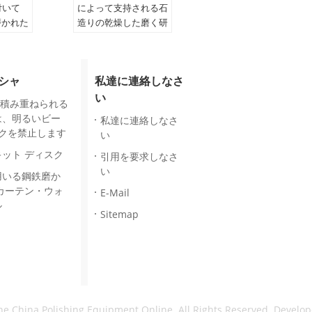
付いて
によって支持される石
磨かれた
造りの乾燥した磨く研
の管
摩のパッド
シャ
私達に連絡しなさ
い
って積み重ねられる
は、明るいビー
私達に連絡しなさ
ンクを禁止します
い
ット ディスク
引用を要求しなさ
い
用いる鋼鉄磨か
カーテン・ウォ
E-Mail
ル
Sitemap
China Polishing Equipment Online. All Rights Reserved. Develo