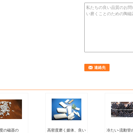
度の磁器の
高密度磨く媒体、良い
冷たい-流動管