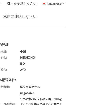
:
引用を要求しなさい
Japanese
私達に連絡しなさい
の詳細:
場所:
中国
ド名:
HENGXING
ISO
番号:
AYJX
払配送条件:
文数量:
500 キログラム
negotiable
1 つの木パレットの 2 層、500kg
ージの詳細:
または 1000kg の編まれた袋ごと