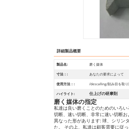
詳細製品概要
製品名:
磨く媒体
寸法：:
あなたの要求によって
使用方法：:
/descalling/刻み
仕上げの研摩剤
ハイライト:
磨く媒体の指定
私達は良い磨くことのためのいろい
切断、速い切断、非常に速い切断お
異なった形があります: 球、シリ
た。 その上、私達は顧客需要に従