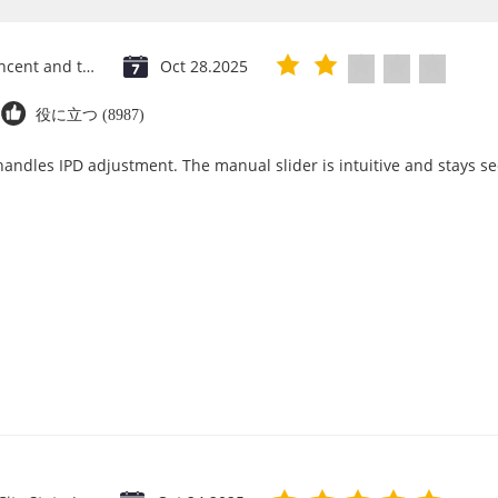
Saint Vincent and the Grenadines
Oct 28.2025
役に立つ (8987)
 handles IPD adjustment. The manual slider is intuitive and stays se