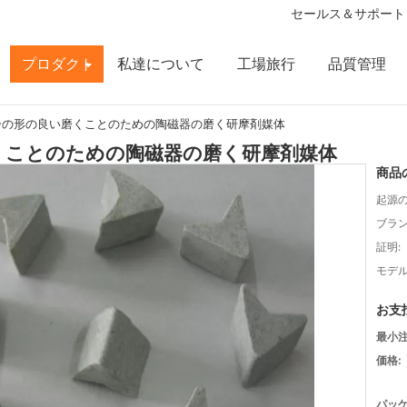
セールス＆サポート 
プロダクト
私達について
工場旅行
品質管理
ーの形の良い磨くことのための陶磁器の磨く研摩剤媒体
くことのための陶磁器の磨く研摩剤媒体
商品
起源の
ブラン
証明:
モデル
お支
最小注
価格:
パッケ