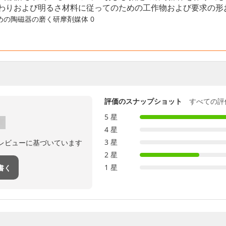
わりおよび明るさ材料に従ってのための工作物および要求の形
評価のスナップショット
すべての評
5 星
4 星
3 星
のレビューに基づいています
2 星
1 星
書く