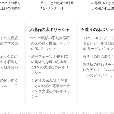
ceramic の磨く
磨くことのための研摩
の等級 321 が
仕上げの研摩剤
剤シリンダー形
いる引かれた
ステンレス鋼
:
研摩
製品名:
研摩
ケーション:
研
アプリケーション:
研
磨
大理石の床ポリッシャ
石造りの床ポリッ
:
あなたの要求
寸法：:
あなたの要求
て
によって
ードの生産設
9 つの頭部の手動大理石
50 の BBL によ
磁器
素材:
磁器
繊維光学の磨
の床の磨く機械、テラゾ
明るいビール容器
の床ポリッシャ
ル サービング タ
ヴェルクロに
単一フェーズ 5HP HTC
石造りの床の磨くキ
される石造り
の具体的な床の粉砕機
製造所の終わりを
磨く研摩のパ
220V の大理石の床ポリ
れたアルミニウム 
ッシャ
ールのプロフィー
さの良い磨く
石造りの光沢/よじ登る
のジルコニア
ことのための電気単一デ
ィスク大理石の床ポリッ
シャ
ヤー. Copyright © 2015 - 2025 China Polishing Equipment Online 