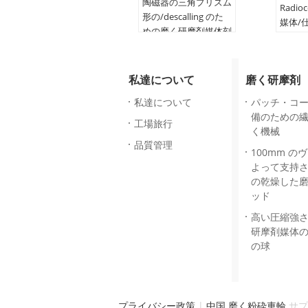
陶磁器の三角プリズム
Radio
形の/descalling のた
媒体/
めの磨く研摩剤媒体刻
製品名
み目を取り除くこと
アプリ
製品名:
磨く媒体
磨
私達について
磨く研摩剤
アプリケーション:
研
寸法：
磨
によっ
私達について
パッチ・コ
寸法：:
あなたの要求
素材:
備のための
工場旅行
によって
く機械
素材:
セラミック
品質管理
100mm の
よって支持
の乾燥した
ッド
高い圧縮強
研摩剤媒体
の球
プライバシー政策
|
中国 磨く粉砕車輪
サプライ