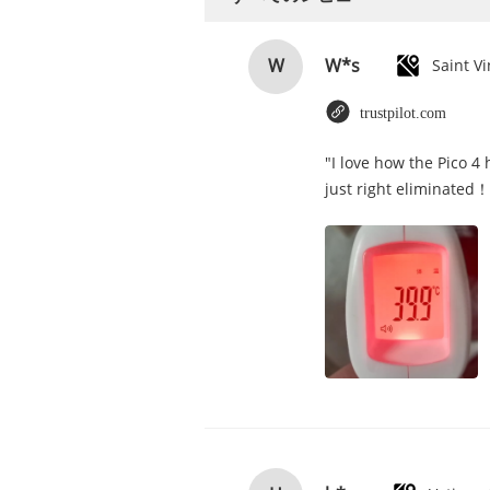
W*s
W
trustpilot.com
"I love how the Pico 4
just right eliminated！