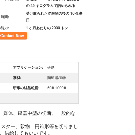
の 25 キログラムで詰められる
受け取られた沈殿物の後の 10 仕事
時間:
日
能力:
1 ヶ月あたりの 2000 トン
先
アプリケーション:
研磨
素材:
陶磁器/磁器
研摩の結晶粒度:
60#-1000#
、媒体、磁器中型の切断、一般的な
イスター、穀物、円錐形等を切りまし
し、供給してもいいです。