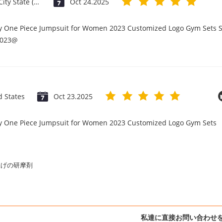
Vatican City State (Holy See)
Oct 24.2025
ry One Piece Jumpsuit for Women 2023 Customized Logo Gym Sets S
2023@
d States
Oct 23.2025
ry One Piece Jumpsuit for Women 2023 Customized Logo Gym Sets
上げの研摩剤
私達に直接お問い合わせ