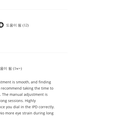
도움이 됨 (12)
움이 됨 (1w+)
justment is smooth, and finding
ly recommend taking the time to
tly. The manual adjustment is
long sessions. Highly
ce you dial in the IPD correctly.
 No more eye strain during long