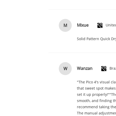
Mixue
M
Unite
Solid Pattern Quick D
Wanzan
W
Bra
"The Pico 4's visual cl
that sweet spot makes 
set it up properly!""Th
smooth, and finding th
recommend taking the ti
The manual adjustment