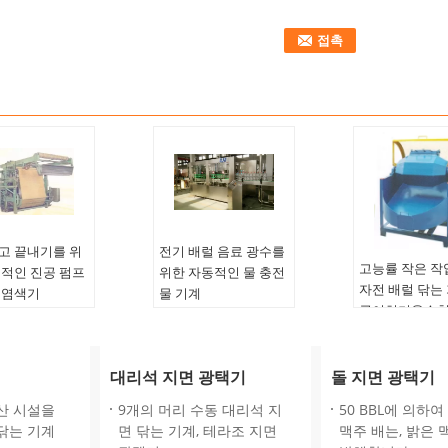
고 끝내기를 위
전기 배럴 음료 광수를
고능률 작은 작
업적인 진공 펌프
위한 자동적인 물 충전
자전 배럴 닦는 
 염색기
물 기계
공이치기용수철
깔:
품질 보증:
일년
기
mered 할 수 있
채우는 머리:
50 PC를
제품 이름:
자전
모자를 씌우는 머리:
15
대리석 지면 광택기
돌 지면 광택기
지상 비분쇄기
::
customered
PC
응용 프로그램:
 있습니다
병 양:
200ml에
산 시설을
9개의 머리 수동 대리석 지
50 BBL에 의하
디멘죤 ::
인 차원
1500ml/2L에 10L
닦는 기계
면 닦는 기계, 테라조 지면
맥주 배는, 밝은 
1450×1000×1