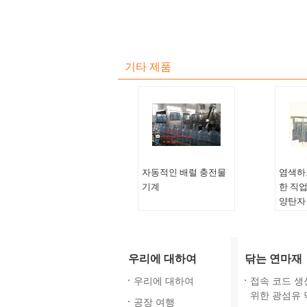
기타 제품
자동적인 배럴 충전물
염색하
기계
한 직
양탄자
기계 색
custo
습니다
우리에 대하여
닦는 연마재
기계 폭
할 수
우리에 대하여
접속 코드 생
전반적
위한 광섬유 
공장 여행