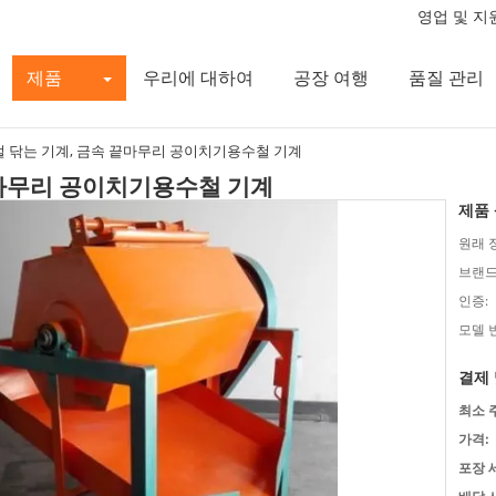
영업 및 지원
제품
우리에 대하여
공장 여행
품질 관리
럴 닦는 기계, 금속 끝마무리 공이치기용수철 기계
끝마무리 공이치기용수철 기계
제품 
원래 
브랜드
인증:
모델 
결제 
최소 
가격:
포장 