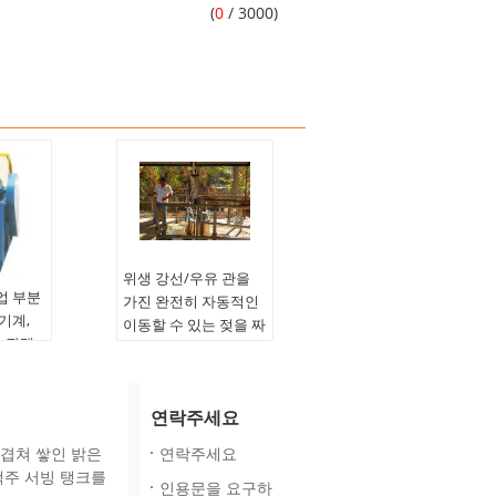
(
0
/ 3000)
위생 강선/우유 관을
업 부분
가진 완전히 자동적인
기계,
이동할 수 있는 젖을 짜
 광택
는 기계
 배럴
연락주세요
연마
여 겹쳐 쌓인 밝은
연락주세요
맥주 서빙 탱크를
인용문을 요구하
420MM