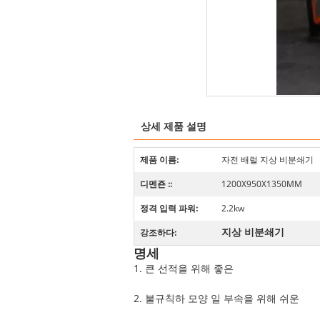
상세 제품 설명
제품 이름:
자전 배럴 지상 비분쇄기
디멘죤 ::
1200X950X1350MM
정격 입력 파워:
2.2kw
지상 비분쇄기
강조하다:
명세
1.
큰 선적을 위해 좋은
2.
불규칙하 모양 일 부속을 위해 쉬운