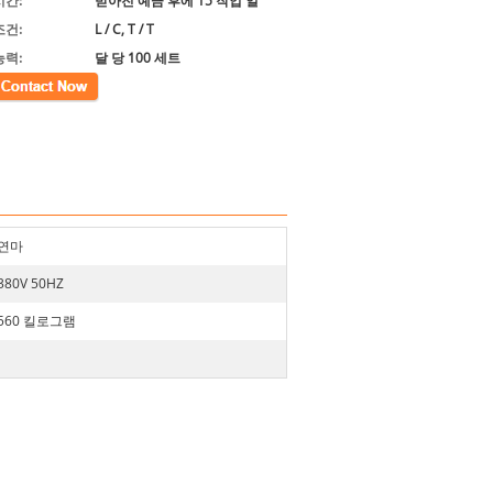
시간:
받아진 예금 후에 15 작업 일
조건:
L / C, T / T
능력:
달 당 100 세트
연마
380V 50HZ
560 킬로그램