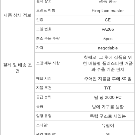
원래 장소
광동 중국
브랜드 이름
Fireplace master
제품 상세 정보
인증
CE
모델 번호
VA266
최소 주문 수량
5pcs
가격
negotiable
첫째로, 그 후에 상품을 위
포장 세부 사항
한 버블랩 폴리스티렌 거품
결제 및 배송 조
과 수출 기준 판지
건
배달 시간
주어진 지불금 후에 30 일
지불 조건
T/T,
공급 능력
달 당 2000 PC
유형:
방에 가구를 생활
임명 유형:
독립 구조로 서있는
스타일:
유럽어
원격 제어로:
예