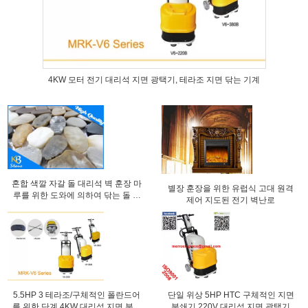
4KW 모터 전기 대리석 지면 광택기, 테라조 지면 닦는 기계
혼합 색깔 자갈 돌 대리석 벽 훈장 마
별장 훈장을 위한 유럽식 고대 원격
루를 위한 도와에 의하여 닦는 돌 모
제어 지도된 전기 벽난로
자이크 타일
5.5HP 3 테라조/구체적인 폴란드어
단일 위상 5HP HTC 구체적인 지면
를 위한 단계 4KW 대리석 지면 분쇄
분쇄기 220V 대리석 지면 광택기