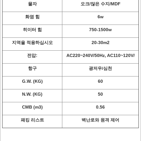
물자
오크/많은 수지/MDF
화염 힘
6w
히이터 힘
750-1500w
지역을 적용하십시오
20-30m2
전압:
AC220~240V/50Hz, AC110~120V/
항구
광저우/심천
G.W. (KG)
60
N.W. (KG)
50
CMB (m3)
0.56
패킹 리스트
벽난로와 원격 제어