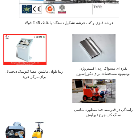
عرشه فلزی و کف عرشه تشکیل دستگاه با غلتک 45 # فولاد
نقره ای مسواک زدن اکستروژن
زیبا تلوان ماشین امضا کیوسک دیجیتال
آلومینیوم مشخصات برای دکوراسیون
برای مرکز خرید
کف با آلیاژ 6463
رانندگی در قدرتمند چند منظوره شاسی
سنگ کف چرخ / پولیش