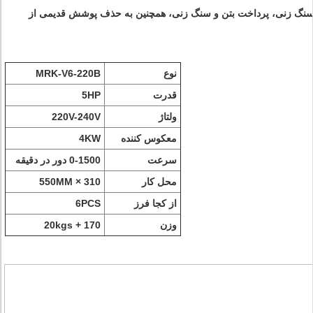
نگ زنی، پرداخت بتن و سنگ زنی، همچنین به حذف پوشش قدیمی از
نوع
MRK-V6-220B
قدرت
5HP
ولتاژ
220V-240V
معکوس کننده
4KW
سرعت
0-1500 دور در دقیقه
محل کار
310 × 550MM
از کجا فرز
6PCS
وزن
170 + 20kgs