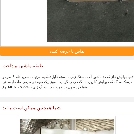
تماس با عرضه کننده
طبقه ماشین پرداخت
تنها پولیش فاز کف / ماشین آلات سنگ زنی با دسته قابل تنظیم جزئیات سریع: نام 6 سر دو
دیسک سنگ کف پولیش کاربرد سنگ مرمر، گرانیت، موزاییک سیمانی مرمر نما، طبقه بتن
نوع MRK-V6-220B عملکرد بدون درز، پرداخت، سنگ زنی، ...
شما همچنین ممکن است مانند