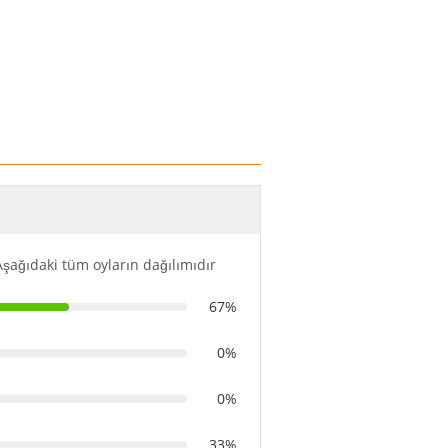
Aşağıdaki tüm oyların dağılımıdır
67%
0%
0%
33%