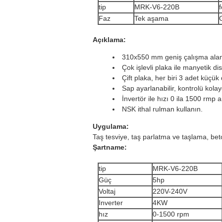
tip
MRK-V6-220B
Faz
Tek aşama
Açıklama:
310x550 mm geniş çalışma alanlar
Çok işlevli plaka ile manyetik disk
Çift plaka, her biri 3 adet küçü
Sap ayarlanabilir, kontrolü kolay
İnvertör ile hızı 0 ila 1500 rmp a
NSK ithal rulman kullanın.
Uygulama:
Taş tesviye, taş parlatma ve taşlama, beto
Şartname:
tip
MRK-V6-220B
Güç
5hp
Voltaj
220V-240V
Inverter
4KW
hız
0-1500 rpm