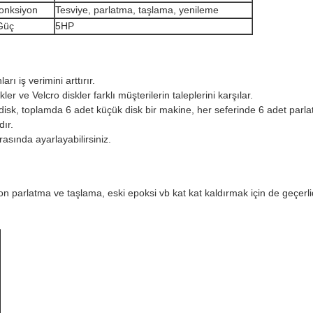
fonksiyon
Tesviye, parlatma, taşlama, yenileme
Güç
5HP
ı iş verimini arttırır.
ler ve Velcro diskler farklı müşterilerin taleplerini karşılar.
k disk, toplamda 6 adet küçük disk bir makine, her seferinde 6 adet parl
dır.
rasında ayarlayabilirsiniz.
n parlatma ve taşlama, eski epoksi vb kat kat kaldırmak için de geçerlidi