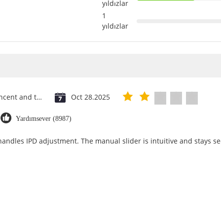
yıldızlar
1
yıldızlar
Saint Vincent and the Grenadines
Oct 28.2025
Yardımsever (8987)
 handles IPD adjustment. The manual slider is intuitive and stays se