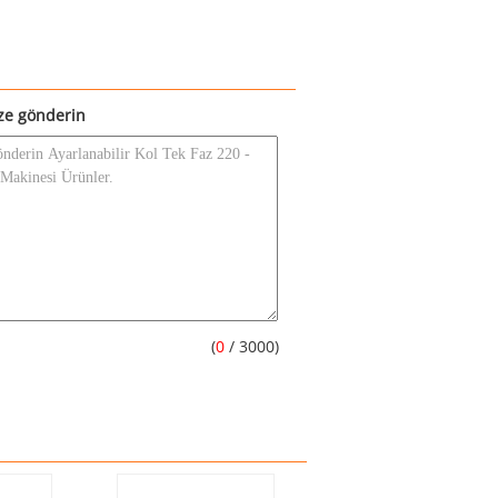
ze gönderin
(
0
/ 3000)