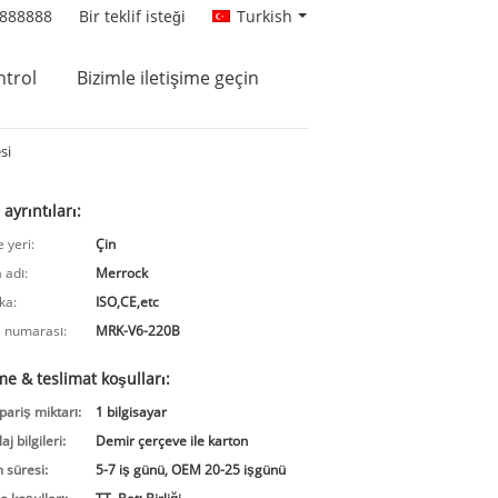
8888888
Bir teklif isteği
Turkish
ntrol
Bizimle iletişime geçin
si
ayrıntıları:
 yeri:
Çin
 adı:
Merrock
ika:
ISO,CE,etc
 numarası:
MRK-V6-220B
e & teslimat koşulları:
pariş miktarı:
1 bilgisayar
j bilgileri:
Demir çerçeve ile karton
 süresi:
5-7 iş günü, OEM 20-25 işgünü