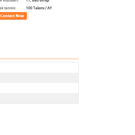
 koşulları:
TT, Batı Birliği
ek temini:
100 Takımı / AY
im