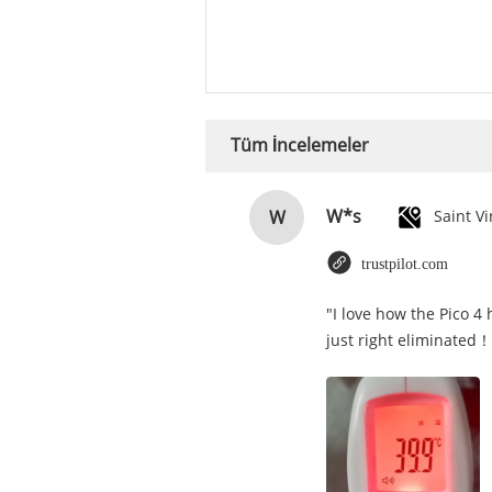
Tüm İncelemeler
W*s
W
trustpilot.com
"I love how the Pico 4
just right eliminated！