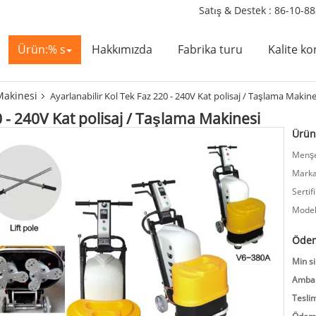
Satış & Destek :
86-10-8
Ürün:% s
Hakkımızda
Fabrika turu
Kalite ko
Makinesi
Ayarlanabilir Kol Tek Faz 220 - 240V Kat polisaj / Taşlama Makine
0 - 240V Kat polisaj / Taşlama Makinesi
Ürün 
Menşe
Marka
Sertif
Model
Ödem
Min si
Ambala
Teslim