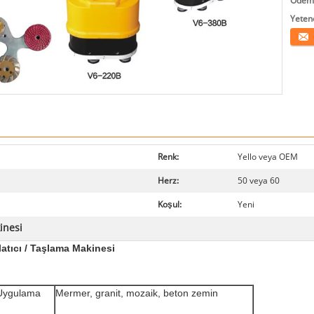
Ödeme
Yeten
İletiş
Renk:
Yello veya OEM
Herz:
50 veya 60
Koşul:
Yeni
inesi
latıcı / Taşlama Makinesi
Uygulama
Mermer, granit, mozaik, beton zemin