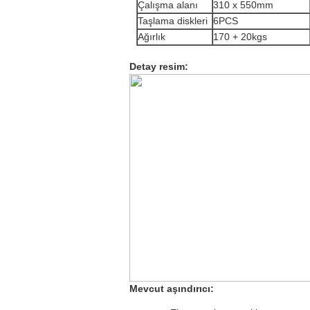
Çalışma alanı
310 x 550mm
Taşlama diskleri
6PCS
Ağırlık
170 + 20kgs
Detay resim:
Mevcut aşındırıcı: