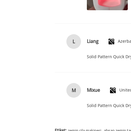
Liang
L
Azerba
Solid Pattern Quick D
Mixue
M
Unite
Solid Pattern Quick D
,
Etiket:
zemin cila makinesi
ahşap zemin t