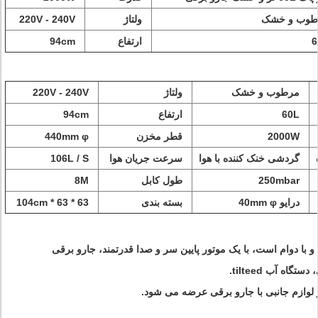
طوب و خشک
ولتاژ
  220V - 240V 
6
  ارتفاع 
  94cm 
  مرطوب و خشک 
  ولتاژ 
  220V - 240V 
  60L 
  ارتفاع 
  94cm 
  2000W 
  قطر مخزن 
  440mm φ 
 
  گردشی خنک کننده با هوا 
  سرعت جریان هوا 
  106L / S 
  250mbar 
  طول کابل 
  8M 
  درایو 40mm φ 
  بسته بندی 
  63 * 63 * 104cm 
ه آب tilteed.