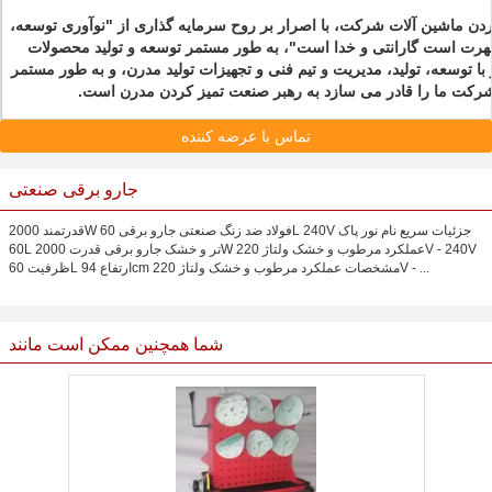
کردن ماشین آلات شرکت، با اصرار بر روح سرمایه گذاری از "نوآوری توسعه،
رت است گارانتی و خدا است"، به طور مستمر توسعه و تولید محصولات
با توسعه، تولید، مدیریت و تیم فنی و تجهیزات تولید مدرن، و به طور مستمر
رکت ما را قادر می سازد به رهبر صنعت تمیز کردن مدرن است.
تماس با عرضه کننده
جارو برقی صنعتی
قدرتمند 2000W فولاد ضد زنگ صنعتی جارو برقی 60L 240V جزئیات سریع نام نور پاک
60L تر و خشک جارو برقی قدرت 2000W عملکرد مرطوب و خشک ولتاژ 220V - 240V
ظرفیت 60L ارتفاع 94cm مشخصات عملکرد مرطوب و خشک ولتاژ 220V - ...
شما همچنین ممکن است مانند