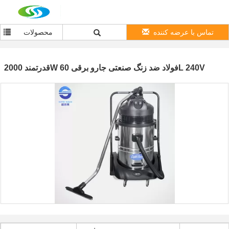
تماس با عرضه کننده
محصولات
قدرتمند 2000W فولاد ضد زنگ صنعتی جارو برقی 60L 240V