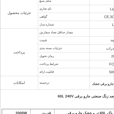
محل منبع
Li
نام تجاری
جزئیات محصول
CE,3
گواهی
L
شماره مدل
مقدار حداقل تعداد سفارش
ne
قیمت
درات
جزئیات بسته بندی
پرداخت
زمان تحویل
شرایط پرداخت
قابلیت ارائه
امکانات
برجسته:
جارو برقی خشک
ر و خشک جارو برقی 
  قدرت 
  2000W 