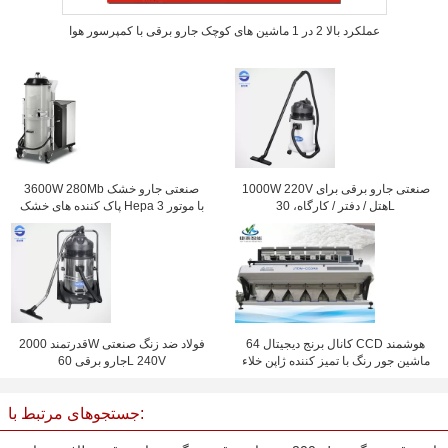
عملکرد بالا 2 در 1 ماشین های کوچک جارو برقی با کمپرسور هوا
1000W 220V صنعتی جارو برقی برای
3600W 280Mb صنعتی جارو خشک
هتل / دفتر / کارگاه، 30L
پاک کننده های خشک Hepa با موتور 3
64 کانال برنج دیجیتال CCD هوشمند
قدرتمند 2000W فولاد ضد زنگ صنعتی
ماشین جور رنگ با تمیز کننده ژاپن خلاء
جارو برقی 60L 240V
جستجوهای مرتبط با: