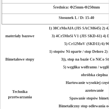
Średnica: Φ25mm-Φ250mm
Stosunek L / D: 15-40
1) 38CrMoAlA (JIS SACM645) 2) 4
materiały bazowe
3) 4Cr5MoSi V1 (JIS SKD-61) 4) 
5) Cr12MoV (SKD11) 6) 
1) stopów Ni oparte / stop Deloro 2)
Bimetalowe stopy
3)), stop na bazie Co NiCo S
5) węglika wolframu / węgl
obróbka cieplna
Hartowanie wysokiej częst
azotowanie
Technika
przetwarzania
Spawanie stopów bimeta
Bimetaliczny stop odlewania 