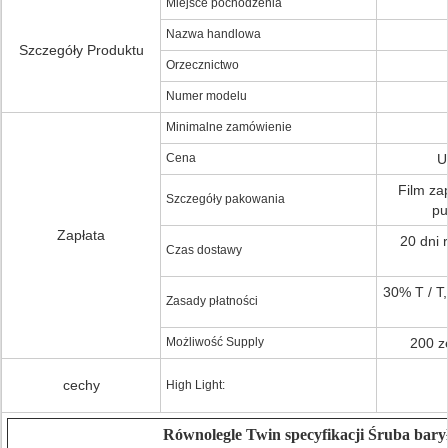
Miejsce pochodzenia
Nazwa handlowa
Szczegóły Produktu
Orzecznictwo
Numer modelu
Minimalne zamówienie
Cena
U
Film z
Szczegóły pakowania
pu
Zapłata
20 dni 
Czas dostawy
30% T / T
Zasady płatności
Możliwość Supply
200 z
cechy
High Light:
Równolegle Twin specyfikacji Śruba bary