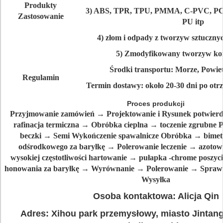
Produkty
3) ABS, TPR, TPU, PMMA, C-PVC, P
Zastosowanie
PU itp
4) złom i odpady z tworzyw sztuczny
5) Zmodyfikowany tworzyw ko
Środki transportu: Morze, Powie
Regulamin
Termin dostawy: około 20-30 dni po otrz
Proces produkcji
Przyjmowanie zamówień → Projektowanie i Rysunek potwier
rafinacja termiczna → Obróbka cieplna → toczenie zgrubne 
beczki → Semi Wykończenie spawalnicze Obróbka → bimet
odśrodkowego za baryłkę → Polerowanie leczenie → azotowa
wysokiej częstotliwości hartowanie → pułapka -chrome poszy
honowania za baryłkę → Wyrównanie → Polerowanie → Spra
Wysyłka
Osoba kontaktowa: Alicja Qin
Adres: Xihou park przemysłowy, miasto Jintang