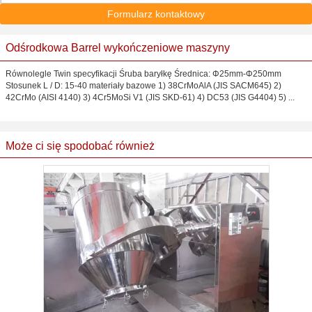
Formularz kontaktowy
Odśrodkowa Barrel wykończeniowe maszyny
Równolegle Twin specyfikacji Śruba baryłkę Średnica: Φ25mm-Φ250mm
Stosunek L / D: 15-40 materiały bazowe 1) 38CrMoAlA (JIS SACM645) 2)
42CrMo (AISI 4140) 3) 4Cr5MoSi V1 (JIS SKD-61) 4) DC53 (JIS G4404) 5) ...
Może ci się spodobać również