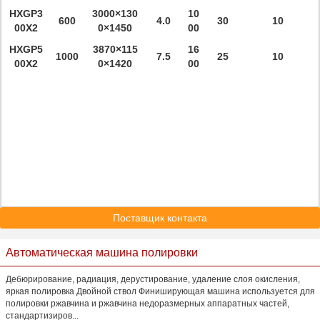
HXGP3
3000×130
10
600
4.0
30
10
00X2
0×1450
00
HXGP5
3870×115
16
1000
7.5
25
10
00X2
0×1420
00
Поставщик контакта
Автоматическая машина полировки
Дебюрирование, радиация, дерустирование, удаление слоя окисления,
яркая полировка Двойной ствол Финиширующая машина используется для
полировки ржавчина и ржавчина недоразмерных аппаратных частей,
стандартизиров...