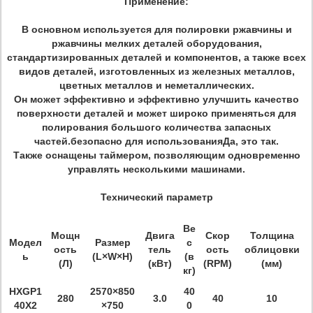
Применение:
В основном используется для полировки ржавчины и
ржавчины мелких деталей оборудования,
стандартизированных деталей и компонентов, а также всех
видов деталей, изготовленных из железных металлов,
цветных металлов и неметаллических.
Он может эффективно и эффективно улучшить качество
поверхности деталей и может широко применяться для
полирования большого количества запасных
частей.безопасно для использованияДа, это так.
Также оснащены таймером, позволяющим одновременно
управлять несколькими машинами.
Технический параметр
Ве
Мощн
Двига
Скор
Толщина
Модел
Размер
с
ость
тель
ость
облицовки
ь
(L×W×H)
(в
(Л)
(кВт)
(RPM)
(мм)
кг)
HXGP1
2570×850
40
280
3.0
40
10
40X2
×750
0