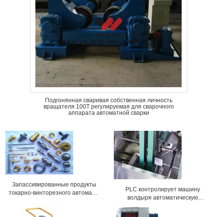
Подгонянная сваривая собственная личность
вращателя 100T регулируемая для сварочного
аппарата автоматной сварки
Запассивированные продукты
PLC контролирует машину
токарно-винторезного автомата,
волдыря автоматическую
анодированный tooling машины
Cartoning при скорость
винта
регулируя инвертором