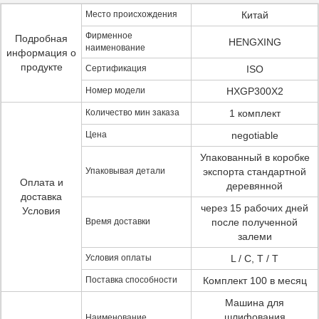
Место происхождения
Китай
Фирменное
Подробная
HENGXING
наименование
информация о
продукте
Сертификация
ISO
Номер модели
HXGP300X2
Количество мин заказа
1 комплект
Цена
negotiable
Упакованный в коробке
Упаковывая детали
экспорта стандартной
Оплата и
деревянной
доставка
через 15 рабочих дней
Условия
Время доставки
после полученной
залеми
Условия оплаты
L / C, T / T
Поставка способности
Комплект 100 в месяц
Машина для
шлифования
Наименование