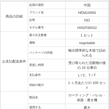
起源の場所
中国
ブランド名
HENGXING
商品の詳細
証明
ISO
モデル番号
HXGP300X2
最小注文数量
1 セット
価格
negotiable
輸出標準的な木箱で詰め
パッケージの詳細
られる
お支払配送条件
受け取られた沈殿物の後
受渡し時間
の 15 仕事日
支払条件
L / C、T / T
1 ヶ月あたりの 100 セッ
供給の能力
ト
ローティング・バレル・
製品名:
表面・磨き機
適用する:
磨き