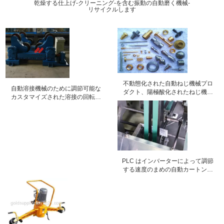
乾燥する仕上げ-クリーニング-を含む振動の自動磨く機械-
リサイクルします
不動態化された自動ねじ機械プロ
自動溶接機械のために調節可能な
ダクト、陽極酸化されたねじ機械
カスタマイズされた溶接の回転子
工具細工
100T の自己
PLC はインバーターによって調節
する速度のまめの自動カートンに
入れる機械を制御します