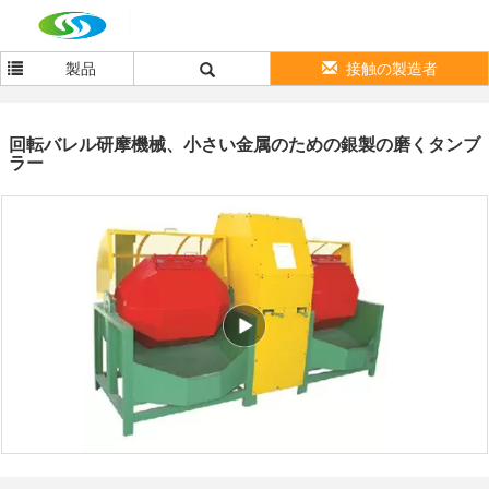
製品
接触の製造者
回転バレル研摩機械、小さい金属のための銀製の磨くタンブ
ラー