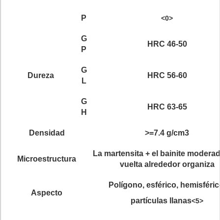
P
<0>
G
HRC 46-50
P
G
Dureza
HRC 56-60
L
G
HRC 63-65
H
Densidad
>
=7.4 g/cm3
La martensita + el bainite modera
Microestructura
vuelta alrededor organiza
Polígono, esférico, hemisféric
Aspecto
partículas llanas
<5>