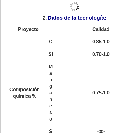
Datos de la tecnología:
2.
Proyecto
Calidad
C
0.85-1.0
Si
0.70-1.0
M
a
n
g
Composición
a
0.75-1.0
química
%
n
e
s
o
S
<0>