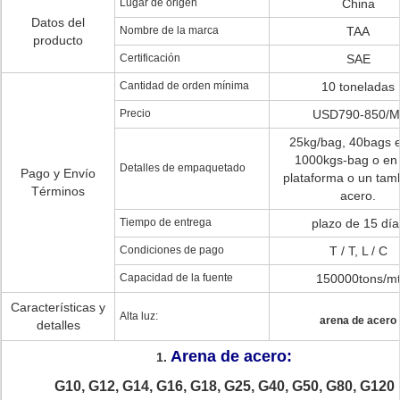
Lugar de origen
China
Datos del
Nombre de la marca
TAA
producto
Certificación
SAE
Cantidad de orden mínima
10 toneladas
Precio
USD790-850/M
25kg/bag, 40bags 
1000kgs-bag o en
Detalles de empaquetado
Pago y Envío
plataforma o un tam
Términos
acero.
Tiempo de entrega
plazo de 15 día
Condiciones de pago
T / T, L / C
Capacidad de la fuente
150000tons/m
Características y
Alta luz:
arena de acero
detalles
Arena de acero:
1.
G10, G12, G14, G16, G18, G25, G40, G50, G80, G120