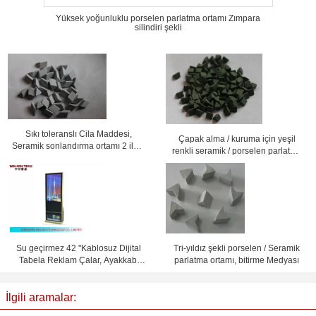
Yüksek yoğunluklu porselen parlatma ortamı Zımpara
silindiri şekli
Sıkı toleranslı Cila Maddesi,
Çapak alma / kuruma için yeşil
Seramik sonlandırma ortamı 2 ila 3
renkli seramik / porselen parlatma
g / cm3 yerçekimi
ortamı
Su geçirmez 42 "Kablosuz Dijital
Tri-yıldız şekli porselen / Seramik
Tabela Reklam Çalar, Ayakkabı
parlatma ortamı, bitirme Medyası
Parlatıcı
İlgili aramalar: