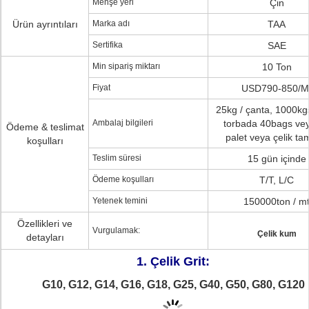
Menşe yeri
Çin
Ürün ayrıntıları
Marka adı
TAA
Sertifika
SAE
Min sipariş miktarı
10 Ton
Fiyat
USD790-850/M
25kg / çanta, 1000kgs'
Ambalaj bilgileri
torbada 40bags vey
Ödeme & teslimat
palet veya çelik ta
koşulları
Teslim süresi
15 gün içinde
Ödeme koşulları
T/T, L/C
Yetenek temini
150000ton / m
Özellikleri ve
Vurgulamak:
Çelik kum
detayları
1. Çelik Grit:
G10, G12, G14, G16, G18, G25, G40, G50, G80, G120