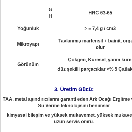
G
HRC 63-65
H
Yoğunluk
> = 7,4 g / cm3
Tavlanmış martensit + bainit, org
Mikroyapı
olur
Çokgen, Küresel, yarım küre
Görünüm
düz şekilli parçacıklar <% 5 Çatl
3. Üretim Gücü:
TAA, metal aşındırıcılarını garanti eden Ark Ocağı Ergitme 
Su Verme teknolojisini benimser
kimyasal bileşim ve yüksek mukavemet, yüksek mukave
uzun servis ömrü.