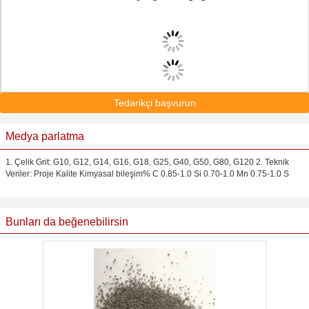
Tedarikçi başvurun
Medya parlatma
1. Çelik Grit: G10, G12, G14, G16, G18, G25, G40, G50, G80, G120 2. Teknik
Veriler: Proje Kalite Kimyasal bileşim% C 0.85-1.0 Si 0.70-1.0 Mn 0.75-1.0 S
Bunları da beğenebilirsin