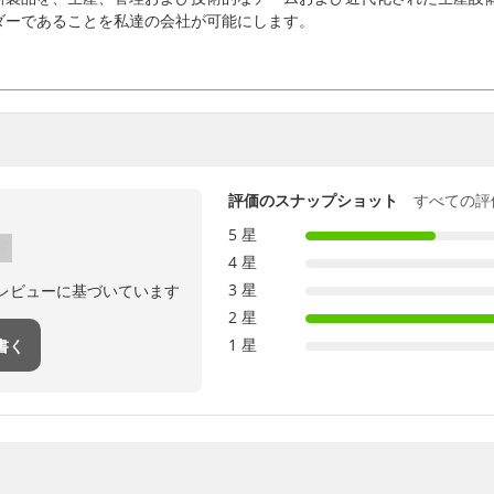
ダーであることを私達の会社が可能にします。
評価のスナップショット
すべての評
5 星
4 星
3 星
のレビューに基づいています
2 星
1 星
書く