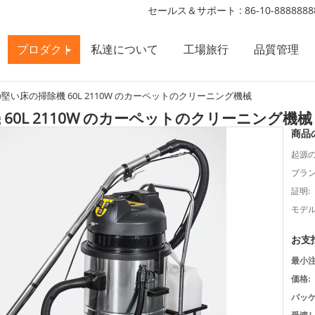
セールス＆サポート :
86-10-8888888
プロダクト
私達について
工場旅行
品質管理
堅い床の掃除機 60L 2110W のカーペットのクリーニング機械
60L 2110W のカーペットのクリーニング機械
商品
起源の
ブラン
証明:
モデル
お支
最小注
価格:
パッケ