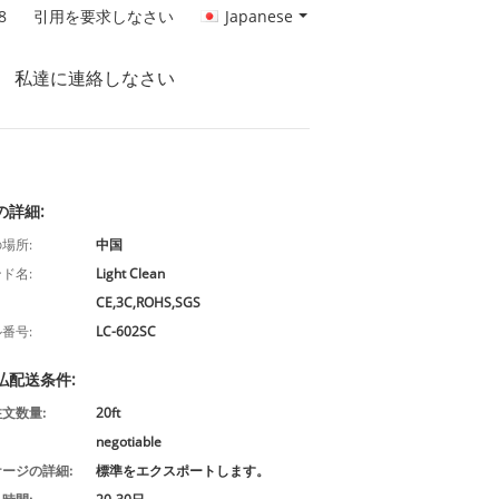
8
引用を要求しなさい
Japanese
私達に連絡しなさい
の詳細:
場所:
中国
ド名:
Light Clean
CE,3C,ROHS,SGS
番号:
LC-602SC
払配送条件:
文数量:
20ft
negotiable
ージの詳細:
標準をエクスポートします。