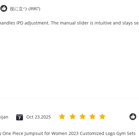
役に立つ (8987)
 handles IPD adjustment. The manual slider is intuitive and stays se
ijan
Oct 23.2025
ry One Piece Jumpsuit for Women 2023 Customized Logo Gym Sets