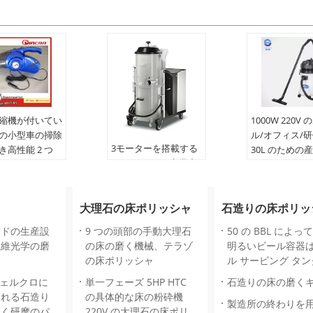
縮機が付いてい
1000W 220V
 つの小型車の掃除
ル/オフィス/
3モーターを搭載する
き高性能 2 つ
30L のための
3600W 280Mb商業産
機
業ぬれた乾燥した
Hepaの掃除機
大理石の床ポリッシャ
石造りの床ポリッ
ードの生産設
9 つの頭部の手動大理石
50 の BBL によ
繊維光学の磨
の床の磨く機械、テラゾ
明るいビール容器
の床ポリッシャ
ル サービング タ
ヴェルクロに
単一フェーズ 5HP HTC
石造りの床の磨くキ
される石造り
の具体的な床の粉砕機
製造所の終わりを
磨く研摩のパ
220V の大理石の床ポリ