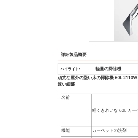
詳細製品概要
軽量の掃除機
ハイライト:
頑丈な屋外の堅い床の掃除機 60L 211
速い細部
名前
軽くきれいな 60L カ
機能
カーペットの洗剤