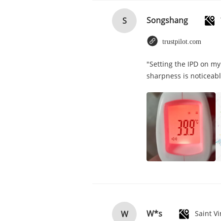
Songshang
S
trustpilot.com
"Setting the IPD on my
sharpness is noticeabl
W*s
W