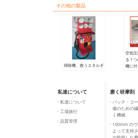
その他の製品
空気圧
る 1
掃除機、救うエネルギ
機に付
ーが付いているフル
オートマチック車の紙
やすりで磨く機械
私達について
磨く研摩剤
私達について
パッチ・コ
備のための
工場旅行
く機械
品質管理
100mm の
よって支持
の乾燥した