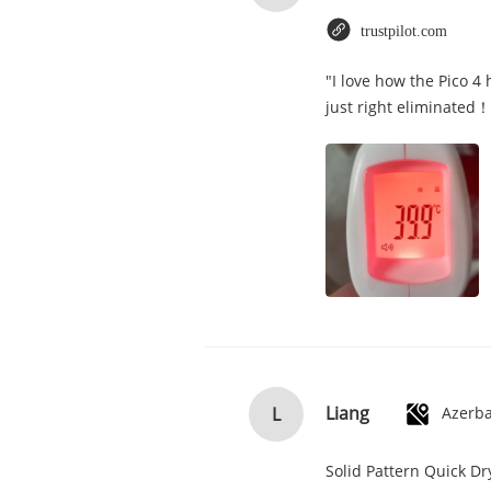
trustpilot.com
"I love how the Pico 4
just right eliminated！
Liang
L
Azerba
Solid Pattern Quick D