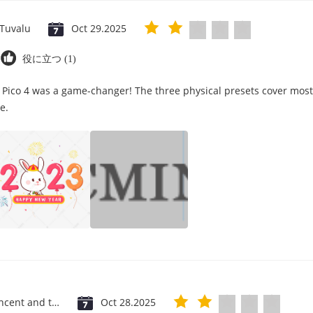
Tuvalu
Oct 29.2025
役に立つ (1)
 Pico 4 was a game-changer! The three physical presets cover most
e.
Saint Vincent and the Grenadines
Oct 28.2025