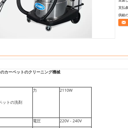
受渡し
支払条
供給の
連絡
0W のカーペットのクリーニング機械
力
2110W
ーペットの洗剤
電圧
220V - 240V