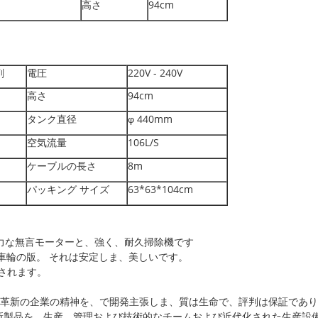
高さ
94cm
剤
電圧
220V - 240V
高さ
94cm
タンク直径
φ 440mm
空気流量
106L/S
ケーブルの長さ
8m
パッキング サイズ
63*63*104cm
強力な無言モーターと、強く、耐久掃除機です
車輪の版。 それは安定しま、美しいです。
供給されます。
は「革新の企業の精神を、で開発主張しま、質は生命で、評判は保証であ
新製品を、生産、管理および技術的なチームおよび近代化された生産設