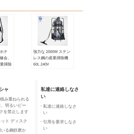
 のホテ
強力な 2000W ステン
研修会、
レス鋼の産業掃除機
産業掃除
60L 240V
シャ
私達に連絡しなさ
い
って積み重ねられる
は、明るいビー
私達に連絡しなさ
ンクを禁止します
い
ット ディスク
引用を要求しなさ
い
用いる鋼鉄磨か