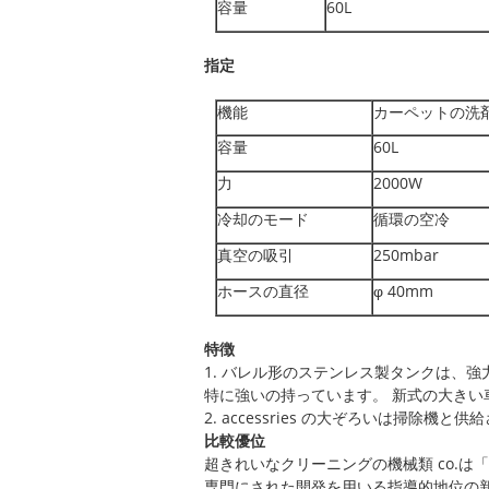
容量
60L
指定
機能
カーペットの洗
容量
60L
力
2000W
冷却のモード
循環の空冷
真空の吸引
250mbar
ホースの直径
φ 40mm
特徴
1. バレル形のステンレス製タンクは、
特に強いの持っています。 新式の大きい
2. accessries の大ぞろいは掃除機と
比較優位
超きれいなクリーニングの機械類 co.
専門にされた開発を用いる指導的地位の