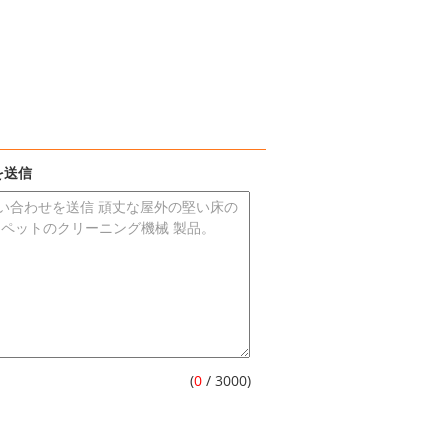
を送信
(
0
/ 3000)